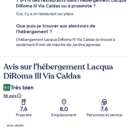
Y a-t-il des restaurants dans l'hébergement Lacqua
DiRoma III Via Caldas ou à proximité ?
Oui, il y a un restaurant sur place.
Que puis-je trouver aux alentours de
l'hébergement ?
L'hébergement Lacqua DiRoma III Via Caldas se trouve à
seulement 8 min de marche de Jardins japonais.
Avis sur l’hébergement Lacqua
Avis
DiRoma III Via Caldas
Très bien
8,0
56 avis
7,6
8,0
7,6
Propreté
Emplacement
Personnel et service
Avis
Avis vérifié