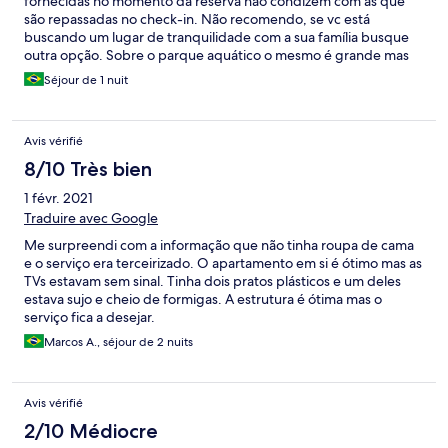
fornecidas no momento da reserva não condizem com as que
são repassadas no check-in. Não recomendo, se vc está
buscando um lugar de tranquilidade com a sua família busque
outra opção. Sobre o parque aquático o mesmo é grande mas
com muitas restrições de uso, estava sempre cheio e com
Séjour de 1 nuit
piscinas desativadas.
Avis vérifié
8/10 Très bien
1 févr. 2021
Traduire avec Google
Me surpreendi com a informação que não tinha roupa de cama
e o serviço era terceirizado. O apartamento em si é ótimo mas as
TVs estavam sem sinal. Tinha dois pratos plásticos e um deles
estava sujo e cheio de formigas. A estrutura é ótima mas o
serviço fica a desejar.
Marcos A., séjour de 2 nuits
Avis vérifié
2/10 Médiocre