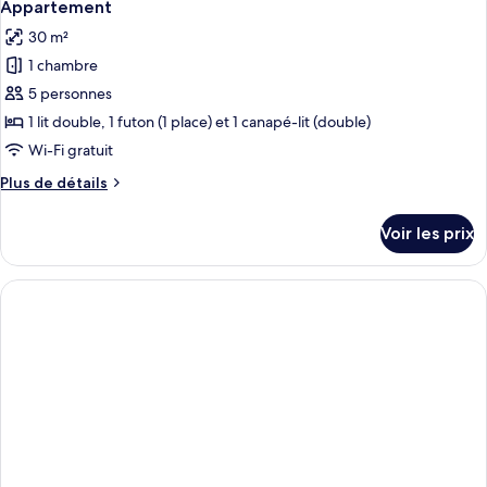
9
de
Appartement
toutes
chambre
30 m²
Appartement
les
1 chambre
photos
pour
5 personnes
ce
1 lit double, 1 futon (1 place) et 1 canapé-lit (double)
type
Wi-Fi gratuit
de
Plus
Plus de détails
chambre :
de
Appartement
détails
Voir les prix
sur
le
type
de
chambre
Appartement