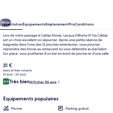
DiRoma
III
Via
cédent
Suivant
Caldas
106+
Présentation
Équipements
Emplacement
Prix
Conditions
Lors de votre passage à Caldas Novas, Lacqua DiRoma III Via Caldas
est un choix excellent où séjourner. Après une petite séance de
baignade dans l'une des 12 piscines extérieures, vous pourrez
reprendre des forces au restaurant ou vous détendre au bar/salon.
Sur place, vous profiterez d'un bar en bord de piscine et d'une salle
de fitness, l'assurance d'un séjour réussi. Les appartements vous
offrent en outre un micro-ondes et l'accès Wi-Fi à Internet gratuit.
Le
31 €
prix
taxes et frais compris
actuel
19 août - 20 août
12 piscines extérieures, chaises longues
est
Avis
Très bien
8,0
Afficher 56 avis
de
8,0 sur 10
voyageurs
31 €.
Équipements populaires
Piscine
Parking gratuit