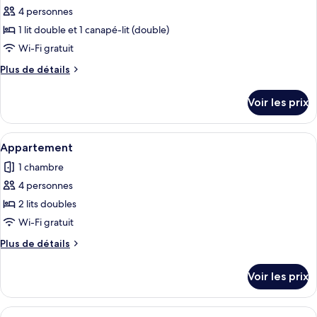
4 personnes
photos
pour
1 lit double et 1 canapé-lit (double)
ce
Wi-Fi gratuit
type
Plus
Plus de détails
de
de
chambre :
détails
Voir les prix
sur
Appartement
le
type
Afficher
Une chambre d’hôtel équipée d’un lit, 
8
de
Appartement
toutes
chambre
1 chambre
Appartement
les
4 personnes
photos
pour
2 lits doubles
ce
Wi-Fi gratuit
type
Plus
Plus de détails
de
de
chambre :
détails
Voir les prix
sur
Appartement
le
type
Afficher
Une chambre à coucher avec un lit, une