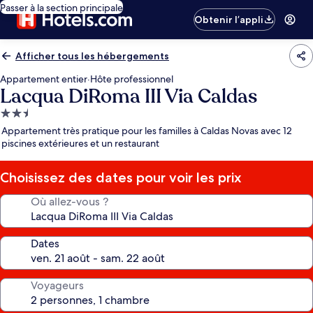
Passer à la section principale
Obtenir l’appli
Afficher tous les hébergements
Appartement entier
·
Hôte professionnel
Lacqua DiRoma III Via Caldas
Hébergement
2.5 étoiles
Appartement très pratique pour les familles à Caldas Novas avec 12
piscines extérieures et un restaurant
Choisissez des dates pour voir les prix
Où allez-vous ?
Dates
Voyageurs