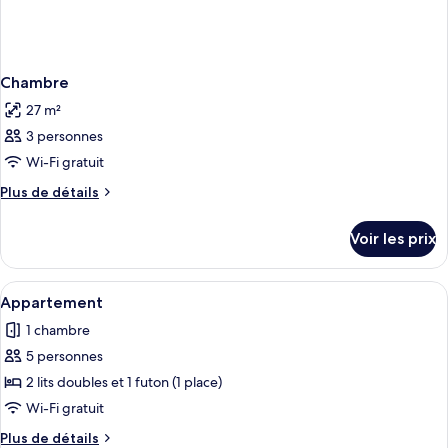
Chambre
27 m²
3 personnes
Wi-Fi gratuit
Plus
Plus de détails
de
détails
Voir les prix
sur
le
type
Afficher
Une chambre à coucher comprenant un l
8
de
Appartement
toutes
chambre
1 chambre
Chambre
les
5 personnes
photos
pour
2 lits doubles et 1 futon (1 place)
ce
Wi-Fi gratuit
type
Plus
Plus de détails