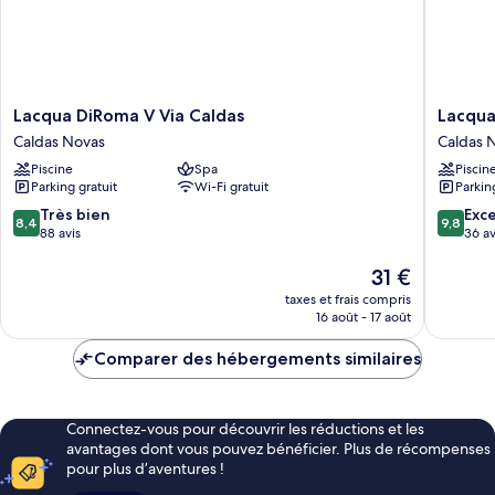
Lacqua
Lacqua
Lacqua DiRoma V Via Caldas
Lacqu
DiRoma
diRoma
Caldas Novas
Caldas 
V
RM
Piscine
Spa
Piscin
Via
Hosped
Parking gratuit
Wi-Fi gratuit
Parkin
Caldas
Caldas
Caldas
Novas
8.4
9.8
Très bien
Exc
8,4
9,8
Novas
sur
sur
88 avis
36 av
10,
10,
Très
Le
Exceptio
31 €
bien,
nouveau
36 avis
taxes et frais compris
88 avis
prix
16 août - 17 août
est
de
Comparer des hébergements similaires
31 €
Connectez-vous pour découvrir les réductions et les
avantages dont vous pouvez bénéficier. Plus de récompenses
pour plus d’aventures !