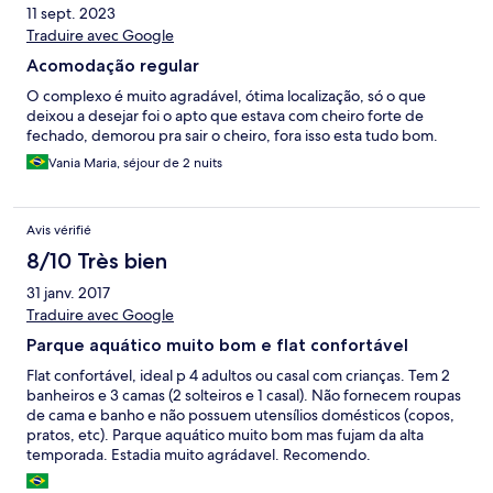
11 sept. 2023
Traduire avec Google
Acomodação regular
O complexo é muito agradável, ótima localização, só o que
deixou a desejar foi o apto que estava com cheiro forte de
fechado, demorou pra sair o cheiro, fora isso esta tudo bom.
Vania Maria, séjour de 2 nuits
Avis vérifié
8/10 Très bien
31 janv. 2017
Traduire avec Google
Parque aquático muito bom e flat confortável
Flat confortável, ideal p 4 adultos ou casal com crianças. Tem 2
banheiros e 3 camas (2 solteiros e 1 casal). Não fornecem roupas
de cama e banho e não possuem utensílios domésticos (copos,
pratos, etc). Parque aquático muito bom mas fujam da alta
temporada. Estadia muito agrádavel. Recomendo.