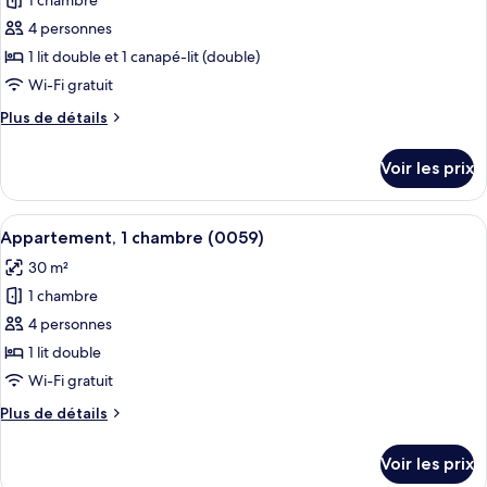
1 chambre
photos
pour
4 personnes
ce
1 lit double et 1 canapé-lit (double)
type
Wi-Fi gratuit
de
Plus
Plus de détails
chambre :
de
Appartement
détails
Voir les prix
sur
le
type
Afficher
Une chambre d’hôtel équipée d’un lit, 
8
de
Appartement, 1 chambre (0059)
toutes
chambre
30 m²
Appartement
les
1 chambre
photos
pour
4 personnes
ce
1 lit double
type
Wi-Fi gratuit
de
Plus
Plus de détails
chambre :
de
Appartement,
détails
Voir les prix
sur
1