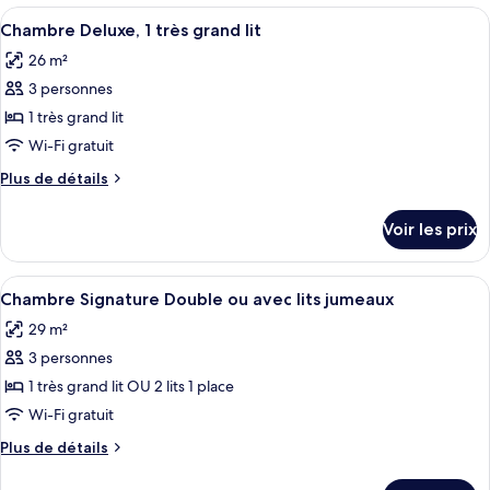
Deluxe
type
Afficher
Une chambre d’hôtel comprenant un lit
Double
5
de
Chambre Deluxe, 1 très grand lit
toutes
chambre
ou
26 m²
Chambre
les
avec
Deluxe
3 personnes
photos
lits
Double
pour
1 très grand lit
jumeaux
ou
ce
avec
Wi-Fi gratuit
lits
type
Plus
Plus de détails
jumeaux
de
de
chambre :
détails
Voir les prix
sur
Chambre
le
Deluxe,
type
Afficher
Une chambre d’hôtel avec un lit, deux 
1
6
de
Chambre Signature Double ou avec lits jumeaux
toutes
chambre
très
29 m²
Chambre
les
grand
Deluxe,
3 personnes
photos
lit
1
pour
1 très grand lit OU 2 lits 1 place
très
ce
grand
Wi-Fi gratuit
lit
type
Plus
Plus de détails
de
de
chambre :
détails