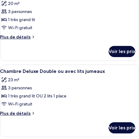
20 m²
Chambre
les
lits
Classique
3 personnes
photos
jumeaux
Double
pour
1 très grand lit
ou
ce
avec
Wi-Fi gratuit
lits
type
Plus
Plus de détails
jumeaux
de
de
chambre :
détails
Voir les prix
sur
Chambre
le
Classique,
type
Afficher
Une chambre d’hôtel comprenant un lit
1
8
de
Chambre Deluxe Double ou avec lits jumeaux
toutes
chambre
très
23 m²
Chambre
les
grand
Classique,
3 personnes
photos
lit
1
pour
1 très grand lit OU 2 lits 1 place
très
ce
grand
Wi-Fi gratuit
lit
type
Plus
Plus de détails
de
de
chambre :
détails
Voir les prix
sur
Chambre
le