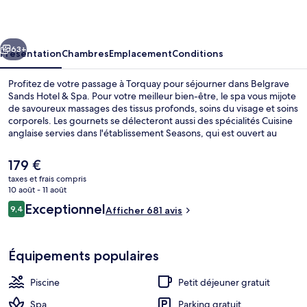
Hotel
&
cédent
Suivant
Spa
63+
Présentation
Chambres
Emplacement
Conditions
Profitez de votre passage à Torquay pour séjourner dans Belgrave
Sands Hotel & Spa. Pour votre meilleur bien-être, le spa vous mijote
de savoureux massages des tissus profonds, soins du visage et soins
corporels. Les gournets se délecteront aussi des spécialités Cuisine
anglaise servies dans l'établissement Seasons, qui est ouvert au
moment du dîner. Au menu des petits plus offerts sur place, on
trouve une piscine couverte, un bar / salon et une salle de fitness.
Le
179 €
Sympa non ? Les autres voyageurs adorent le personnel
prix
taxes et frais compris
attentionné.
actuel
10 août - 11 août
Terrasse/Patio
est
Avis
Exceptionnel
9,4
Afficher 681 avis
de
9,4 sur 10
voyageurs
179 €.
Équipements populaires
Piscine
Petit déjeuner gratuit
Spa
Parking gratuit