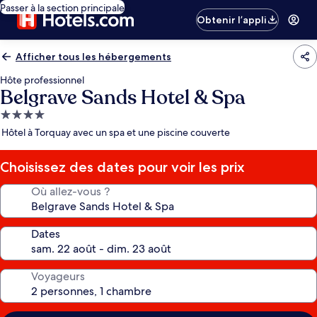
Passer à la section principale
Obtenir l’appli
Afficher tous les hébergements
Hôte professionnel
Belgrave Sands Hotel & Spa
Hébergement
4.0 étoiles
Hôtel à Torquay avec un spa et une piscine couverte
Choisissez des dates pour voir les prix
Où allez-vous ?
Dates
Voyageurs