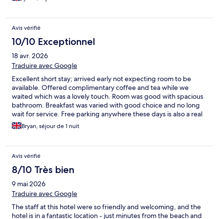
Avis vérifié
10/10 Exceptionnel
18 avr. 2026
Traduire avec Google
Excellent short stay; arrived early not expecting room to be
available. Offered complimentary coffee and tea while we
waited which was a lovely touch. Room was good with spacious
bathroom. Breakfast was varied with good choice and no long
wait for service. Free parking anywhere these days is also a real
bonus. Definitely recommend and will visit again when in area.
Bryan, séjour de 1 nuit
Avis vérifié
8/10 Très bien
9 mai 2026
Traduire avec Google
The staff at this hotel were so friendly and welcoming, and the
hotel is in a fantastic location - just minutes from the beach and