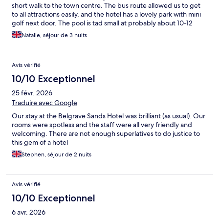
short walk to the town centre. The bus route allowed us to get
to all attractions easily, and the hotel has a lovely park with mini
golf next door. The pool is tad small at probably about 10-12
metres, and the Sian and steam room not that hot but still good
Natalie, séjour de 3 nuits
to have the facilities. Also worth noting that many older
generation (retired) people use this hotel, so not many guests
under 50.
Avis vérifié
10/10 Exceptionnel
25 févr. 2026
Traduire avec Google
Our stay at the Belgrave Sands Hotel was brilliant (as usual). Our
rooms were spotless and the staff were all very friendly and
welcoming. There are not enough superlatives to do justice to
this gem of a hotel
Stephen, séjour de 2 nuits
Avis vérifié
10/10 Exceptionnel
6 avr. 2026