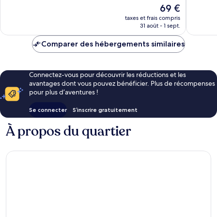
bien,
Le
69 €
1 135 avis
nouveau
taxes et frais compris
prix
31 août - 1 sept.
est
de
Comparer des hébergements similaires
69 €
Connectez-vous pour découvrir les réductions et les
avantages dont vous pouvez bénéficier. Plus de récompenses
pour plus d’aventures !
Se connecter
S’inscrire gratuitement
À propos du quartier