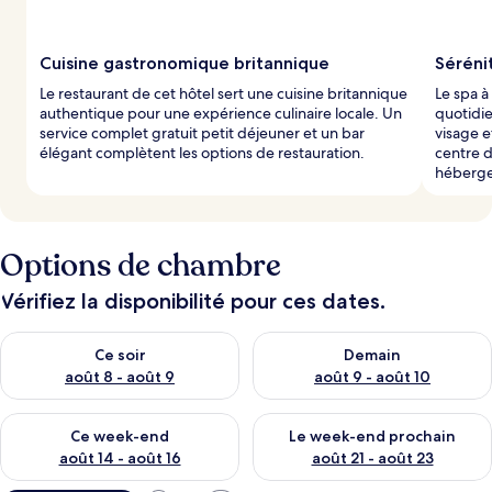
Cuisine gastronomique britannique
Séréni
Le restaurant de cet hôtel sert une cuisine britannique
Le spa à
authentique pour une expérience culinaire locale. Un
quotidi
service complet gratuit petit déjeuner et un bar
visage 
élégant complètent les options de restauration.
centre 
héberge
Options de chambre
Vérifiez la disponibilité pour ces dates.
Vérifier la disponibilité pour ce soir août 8 - août 9
Vérifier la disponibilité pour 
Ce soir
Demain
août 8 - août 9
août 9 - août 10
Vérifier la disponibilité pour ce week-end août 14 - août 16
Vérifier la disponibilité pour
Ce week-end
Le week-end prochain
août 14 - août 16
août 21 - août 23