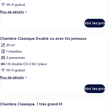
type
Wi-Fi gratuit
de
Plus
Plus de détails
chambre :
de
Chambre
détails
Voir les prix
sur
Simple
le
Classique
type
Afficher
Une chambre d’hôtel avec un grand lit,
3
de
Chambre Classique Double ou avec lits jumeaux
toutes
chambre
20 m²
Chambre
les
Simple
1 chambre
photos
Classique
pour
3 personnes
ce
1 lit double OU 2 lits 1 place
type
Wi-Fi gratuit
de
Plus
Plus de détails
chambre :
de
Chambre
détails
Voir les prix
sur
Classique
le
Double
type
Afficher
Une chambre d’hôtel avec un lit, une t
ou
4
de
Chambre Classique, 1 très grand lit
toutes
avec
chambre