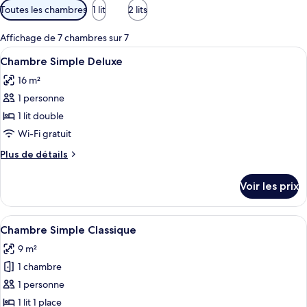
Filtres
Toutes les chambres
1 lit
2 lits
disponibles
pour
Affichage de 7 chambres sur 7
les
Afficher
Une chambre d’hôtel avec un lit, un bu
4
Chambre Simple Deluxe
chambres
toutes
16 m²
les
1 personne
photos
pour
1 lit double
ce
Wi-Fi gratuit
type
Plus
Plus de détails
de
de
chambre :
détails
Voir les prix
sur
Chambre
le
Simple
type
Afficher
Un lit avec une couvre-lit à motifs, u
Deluxe
2
de
Chambre Simple Classique
toutes
chambre
9 m²
Chambre
les
Simple
1 chambre
photos
Deluxe
pour
1 personne
ce
1 lit 1 place