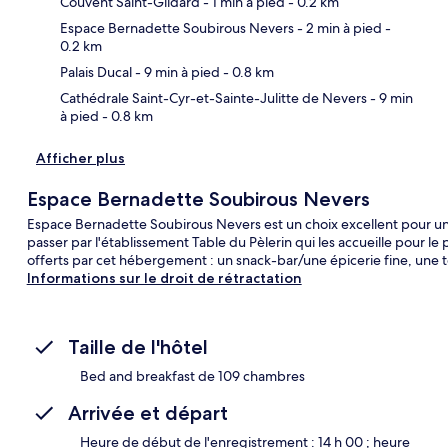
Couvent Saint-Gildard
- 1 min à pied
- 0.2 km
Car
Espace Bernadette Soubirous Nevers
- 2 min à pied
-
0.2 km
Palais Ducal
- 9 min à pied
- 0.8 km
Cathédrale Saint-Cyr-et-Sainte-Julitte de Nevers
- 9 min
à pied
- 0.8 km
Afficher plus
Espace Bernadette Soubirous Nevers
Espace Bernadette Soubirous Nevers est un choix excellent pour u
passer par l'établissement Table du Pèlerin qui les accueille pour le 
offerts par cet hébergement : un snack-bar/une épicerie fine, une te
Informations sur le droit de rétractation
Taille de l'hôtel
Bed and breakfast de 109 chambres
Arrivée et départ
Heure de début de l'enregistrement : 14 h 00 ; heure