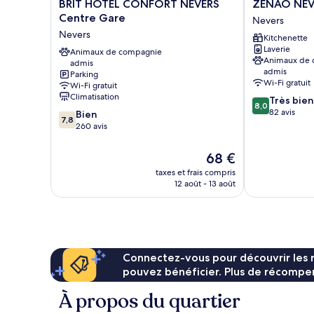
BRIT
ZENAO
BRIT HOTEL CONFORT NEVERS
ZENAO NEVE
HOTEL
NEVERS
Centre Gare
Nevers
CONFORT
QUAI
Nevers
Kitchenette
NEVERS
DE
Laverie
Centre
Animaux de compagnie
LOIRE
Animaux de
admis
Gare
Nevers
admis
Parking
Nevers
Wi-Fi gratuit
Wi-Fi gratuit
Climatisation
8.0
Très bien
8,0
sur
82 avis
7.8
Bien
7,8
10,
sur
260 avis
Très
10,
bien,
Bien,
Le
68 €
82 avis
260 avis
nouveau
taxes et frais compris
prix
12 août - 13 août
est
de
68 €
Connectez-vous pour découvrir les 
pouvez bénéficier. Plus de récompen
À propos du quartier