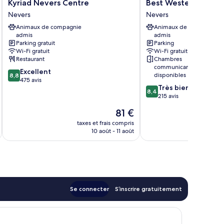
Kyriad
Best
Kyriad Nevers Centre
Best Western De Di
Nevers
Western
Nevers
Nevers
Centre
De
Animaux de compagnie
Animaux de compagnie
Nevers
Diane
admis
admis
Nevers
Parking gratuit
Parking
Wi-Fi gratuit
Wi-Fi gratuit
Restaurant
Chambres
communicantes
8.8
Excellent
disponibles
8,8
sur
475 avis
8.4
Très bien
10,
8,4
sur
215 avis
Excellent,
10,
475 avis
Le
81 €
Très
u
nouveau
bien,
taxes et frais compris
tax
prix
10 août - 11 août
215 avis
est
de
81 €
Se connecter
S’inscrire gratuitement