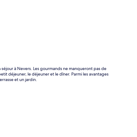
te
n séjour à Nevers. Les gourmands ne manqueront pas de
petit déjeuner, le déjeuner et le dîner. Parmi les avantages
rrasse et un jardin.