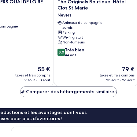
The
RS QUAI DE LOIRE
The Originals Boutique, Hôtel
Originals
Clos St Marie
Boutique,
Nevers
Hôtel
Clos
Animaux de compagnie
 compagnie
admis
St
Parking
Marie
Wi-Fi gratuit
Nevers
Non-fumeurs
8.0
Très bien
8,0
sur
44 avis
10,
Très
Le
Le
55 €
79 €
bien,
nouveau
nouvea
taxes et frais compris
taxes et frais compris
44 avis
prix
prix
9 août - 10 août
25 août - 26 août
est
est
de
de
Comparer des hébergements similaires
55 €
79 €
réductions et les avantages dont vous
ses pour plus d’aventures !