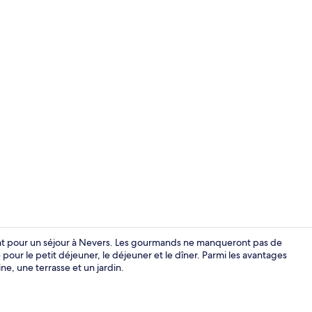
Coin salon da
nt pour un séjour à Nevers. Les gourmands ne manqueront pas de
e pour le petit déjeuner, le déjeuner et le dîner. Parmi les avantages
e, une terrasse et un jardin.
Détail de l’in