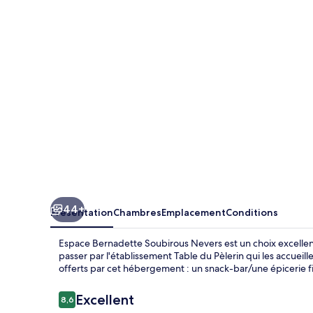
Soubirous
Nevers
44+
Présentation
Chambres
Emplacement
Conditions
Espace Bernadette Soubirous Nevers est un choix excelle
passer par l'établissement Table du Pèlerin qui les accueill
offerts par cet hébergement : un snack-bar/une épicerie fin
Avis
Excellent
8,6
8,6 sur 10
voyageurs