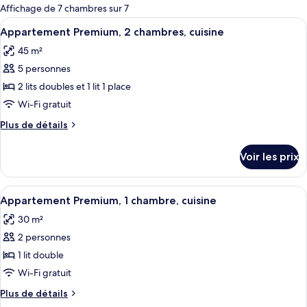
pour
Affichage de 7 chambres sur 7
les
Afficher
Appartement Premium, 2 chambres, cuis
4
Appartement Premium, 2 chambres, cuisine
chambres
toutes
45 m²
les
5 personnes
photos
pour
2 lits doubles et 1 lit 1 place
ce
Wi-Fi gratuit
type
Plus
Plus de détails
de
de
chambre :
détails
Voir les prix
sur
Appartement
le
Premium,
type
Afficher
Appartement Premium, 1 chambre, cuisi
2
3
de
Appartement Premium, 1 chambre, cuisine
toutes
chambre
chambres,
30 m²
Appartement
les
cuisine
Premium,
2 personnes
photos
2
pour
1 lit double
chambres,
ce
cuisine
Wi-Fi gratuit
type
Plus
Plus de détails
de
de