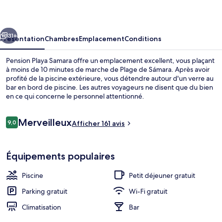
Samara
cédent
Suivant
31+
Présentation
Chambres
Emplacement
Conditions
Pension Playa Samara offre un emplacement excellent, vous plaçant
à moins de 10 minutes de marche de Plage de Sámara. Après avoir
profité de la piscine extérieure, vous détendre autour d'un verre au
bar en bord de piscine. Les autres voyageurs ne disent que du bien
en ce qui concerne le personnel attentionné.
Avis
Merveilleux
9,0
Afficher 161 avis
9,0 sur 10
voyageurs
Piscine extérieure
Équipements populaires
Piscine
Petit déjeuner gratuit
Parking gratuit
Wi-Fi gratuit
Climatisation
Bar