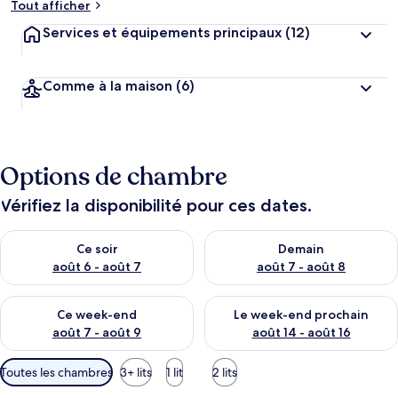
Tout afficher
Services et équipements principaux
(12)
Comme à la maison
(6)
Options de chambre
Vérifiez la disponibilité pour ces dates.
Vérifier la disponibilité pour ce soir août 6 - août 7
Vérifier la disponibilité pour 
Ce soir
Demain
août 6 - août 7
août 7 - août 8
Vérifier la disponibilité pour ce week-end août 7 - août 9
Vérifier la disponibilité pour 
Ce week-end
Le week-end prochain
août 7 - août 9
août 14 - août 16
Filtres
Toutes les chambres
3+ lits
1 lit
2 lits
disponibles