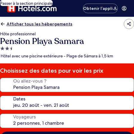
Passer à la section principale
Obtenir l’appli
Afficher tous les hébergements
Hôte professionnel
Pension Playa Samara
Hébergement
2.5 étoiles
Hôtel avec une piscine extérieure - Plage de Sámara à 1,5 km
Choisissez des dates pour voir les prix
Où allez-vous ?
Dates
Voyageurs