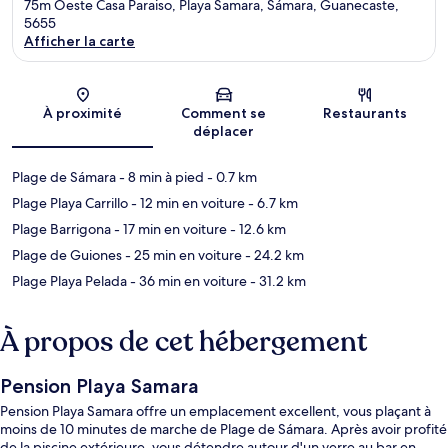
75m Oeste Casa Paraiso, Playa Samara, Sámara, Guanecaste,
5655
Afficher la carte
Carte
À proximité
Comment se
Restaurants
déplacer
Plage de Sámara
- 8 min à pied
- 0.7 km
Plage Playa Carrillo
- 12 min en voiture
- 6.7 km
Plage Barrigona
- 17 min en voiture
- 12.6 km
Plage de Guiones
- 25 min en voiture
- 24.2 km
Plage Playa Pelada
- 36 min en voiture
- 31.2 km
À propos de cet hébergement
Pension Playa Samara
Pension Playa Samara offre un emplacement excellent, vous plaçant à
moins de 10 minutes de marche de Plage de Sámara. Après avoir profité
de la piscine extérieure, vous détendre autour d'un verre au bar en