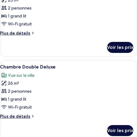
25 m²
photos
Standard
pour
2 personnes
ce
1 grand lit
type
Wi-Fi gratuit
de
Plus
Plus de détails
chambre :
de
Chambre
détails
Voir les prix
sur
Double
le
Élite
type
Afficher
Une chambre d’hôtel moderne équipée d
6
de
Chambre Double Deluxe
toutes
chambre
Vue sur la ville
Chambre
les
Double
26 m²
photos
Élite
pour
2 personnes
ce
1 grand lit
type
Wi-Fi gratuit
de
Plus
Plus de détails
chambre :
de
Chambre
détails
Voir les prix
sur
Double