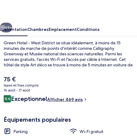
Hotel
-
West
cédent
Suivant
District
69+
Présentation
Chambres
Emplacement
Conditions
Green Hotel - West District se situe idéalement, à moins de 15
minutes de marche de points d'intérêt comme Calligraphy
Greenway et Musée national des sciences naturelles. Parmi les
services gratuits, l'accès Wi-Fi et l'accès par câble à Internet. Cet
hôtel de style Art déco se trouve à moins de 5 minutes en voiture de
Opéra métropolitain de Taichung et de Quartier Shenji. Le
personnel attentionné et la présentation générale remportent un
Le
75 €
franc succès auprès des autres voyageurs.
prix
taxes et frais compris
actuel
16 août - 17 août
Façade de l’hébergement
est
Avis
Exceptionnel
9,4
Afficher 469 avis
de
9,4 sur 10
voyageurs
75 €.
Équipements populaires
Parking
Wi-Fi gratuit