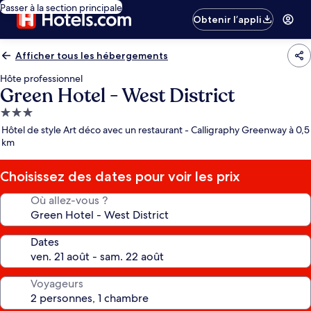
Passer à la section principale
Obtenir l’appli
Afficher tous les hébergements
Hôte professionnel
Green Hotel - West District
Hébergement
3.0 étoiles
Hôtel de style Art déco avec un restaurant - Calligraphy Greenway à 0,5
km
Choisissez des dates pour voir les prix
Où allez-vous ?
Dates
Voyageurs