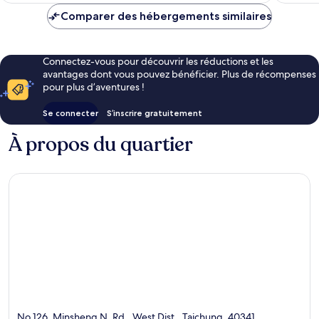
de
Comparer des hébergements similaires
107 €
Connectez-vous pour découvrir les réductions et les
avantages dont vous pouvez bénéficier. Plus de récompenses
pour plus d’aventures !
Se connecter
S’inscrire gratuitement
À propos du quartier
No.126, Minsheng N. Rd., West Dist., Taichung, 40341