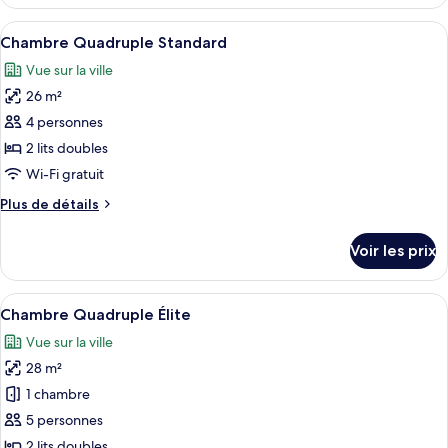
le
Deluxe
type
Afficher
Une chambre d’hôtel avec deux lits, 
5
de
Chambre Quadruple Standard
toutes
chambre
Vue sur la ville
Chambre
les
Double
26 m²
photos
Deluxe
pour
4 personnes
ce
2 lits doubles
type
Wi-Fi gratuit
de
Plus
Plus de détails
chambre :
de
Chambre
détails
Voir les prix
sur
Quadruple
le
Standard
type
Afficher
Une chambre d’hôtel avec deux lits, un
5
de
Chambre Quadruple Élite
toutes
chambre
Vue sur la ville
Chambre
les
Quadruple
28 m²
photos
Standard
pour
1 chambre
ce
5 personnes
type
2 lits doubles