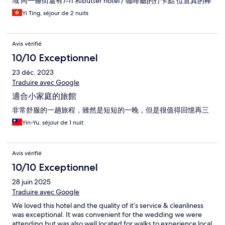
域 同一條街還有7-11 和butter hotel / 咖啡廳的打卡點 位置真的棒
Yi Ting, séjour de 2 nuits
Avis vérifié
10/10 Exceptionnel
23 déc. 2023
Traduire avec Google
適合小家庭的旅館
非常舒服的一趟旅程，雖然是短短的一晚，但是很值得回憶再三
Yin-Yu, séjour de 1 nuit
Avis vérifié
10/10 Exceptionnel
28 juin 2025
Traduire avec Google
We loved this hotel and the quality of it’s service & cleanliness
was exceptional. It was convenient for the wedding we were
attending but was also well located for walks to experience local