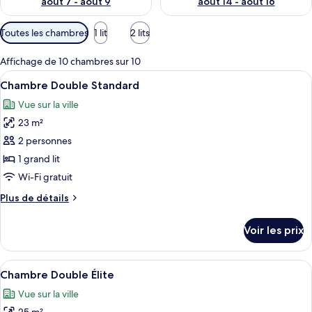
août 7 - août 9
août 14 - août 16
Filtres
Toutes les chambres
1 lit
2 lits
disponibles
pour
Affichage de 10 chambres sur 10
les
Afficher
Une chambre d’hôtel moderne dotée d’u
5
Chambre Double Standard
chambres
toutes
Vue sur la ville
les
23 m²
photos
pour
2 personnes
ce
1 grand lit
type
Wi-Fi gratuit
de
Plus
Plus de détails
chambre :
de
Chambre
détails
Voir les prix
sur
Double
le
Standard
type
Afficher
Une chambre d’hôtel moderne, dotée d’
6
de
Chambre Double Élite
toutes
chambre
Vue sur la ville
Chambre
les
Double