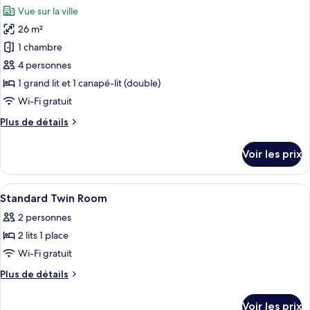
toutes
jumeaux
chambre
Vue sur la ville
Chambre
les
Standard
26 m²
photos
avec
pour
1 chambre
lits
ce
jumeaux
4 personnes
type
1 grand lit et 1 canapé-lit (double)
de
Wi-Fi gratuit
chambre :
Plus
Plus de détails
Chambre
de
Confort
détails
Voir les prix
avec
sur
le
lits
type
Afficher
Une chambre d’hôtel avec deux lits, u
jumeaux
2
de
Standard Twin Room
toutes
chambre
2 personnes
Chambre
les
Confort
2 lits 1 place
photos
avec
pour
Wi-Fi gratuit
lits
ce
jumeaux
Plus
Plus de détails
type
de
détails
de
Voir les prix