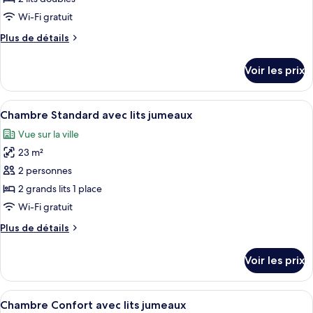
de
Wi-Fi gratuit
chambre :
Plus
Plus de détails
Chambre
de
Quadruple
détails
Voir les prix
Élite
sur
le
type
Afficher
Une chambre d’hôtel avec deux lits, u
5
de
Chambre Standard avec lits jumeaux
toutes
chambre
Vue sur la ville
Chambre
les
Quadruple
23 m²
photos
Élite
pour
2 personnes
ce
2 grands lits 1 place
type
Wi-Fi gratuit
de
Plus
Plus de détails
chambre :
de
Chambre
détails
Voir les prix
sur
Standard
le
avec
type
Afficher
Une chambre d’hôtel avec deux lits, un
lits
5
de
Chambre Confort avec lits jumeaux