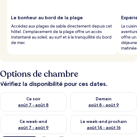
Le bonheur au bord de la plage
Expéri
Accédez aux plages de sable directement depuis cet
La cuisi
hôtel. L'emplacement de la plage offre un accès
aventure
instantané au soleil, au surf et à la tranquillité du bord
offre un
de mer.
déjeune
matinée
Options de chambre
Vérifiez la disponibilité pour ces dates.
Vérifier la disponibilité pour ce soir août 7 - août 8
Vérifier la disponibilité pour 
Ce soir
Demain
août 7 - août 8
août 8 - août 9
Vérifier la disponibilité pour ce week-end août 7 - août 9
Vérifier la disponibilité pour 
Ce week-end
Le week-end prochain
août 7 - août 9
août 14 - août 16