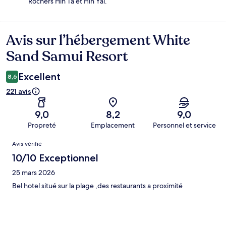
Rochers Hin Ta et Hin Yai.
Avis sur l’hébergement White
Avis
Sand Samui Resort
Excellent
8,6
221 avis
9,0
8,2
9,0
Propreté
Emplacement
Personnel et service
Avis
Avis vérifié
10/10 Exceptionnel
25 mars 2026
Bel hotel situé sur la plage ,des restaurants a proximité