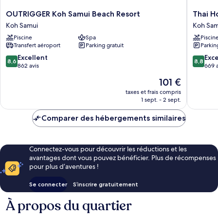
OUTRIGGER
Thai
OUTRIGGER Koh Samui Beach Resort
Thai H
Koh
House
Koh Samui
Koh Sam
Samui
Beach
Piscine
Spa
Piscin
Beach
Resort
Transfert aéroport
Parking gratuit
Parkin
Resort
Koh
Koh
Samui
8.6
8.8
Excellent
Exce
8,6
8,8
Samui
sur
sur
862 avis
669 a
10,
10,
Le
101 €
Excellent,
Excellen
nouveau
862 avis
669 avis
taxes et frais compris
prix
1 sept. - 2 sept.
est
de
Comparer des hébergements similaires
101 €
Connectez-vous pour découvrir les réductions et les
avantages dont vous pouvez bénéficier. Plus de récompenses
pour plus d’aventures !
Se connecter
S’inscrire gratuitement
À propos du quartier