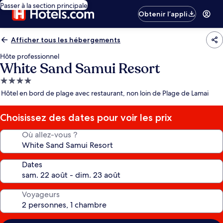
Passer à la section principale
Obtenir l’appli
Afficher tous les hébergements
Hôte professionnel
White Sand Samui Resort
Hébergement
4.0 étoiles
Hôtel en bord de plage avec restaurant, non loin de Plage de Lamai
Choisissez des dates pour voir les prix
Où allez-vous ?
Dates
Voyageurs