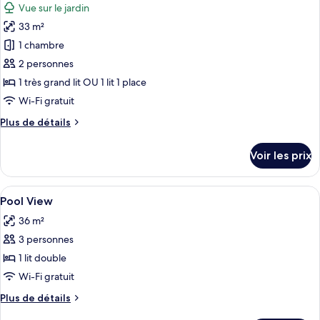
Vue sur le jardin
Pool
les
Access
33 m²
photos
pour
1 chambre
ce
2 personnes
type
1 très grand lit OU 1 lit 1 place
de
Wi-Fi gratuit
chambre :
Plus
Plus de détails
Chambre
de
Deluxe
détails
Voir les prix
sur
le
type
Afficher
Une chambre d’hôtel avec un lit, une t
13
de
Pool View
toutes
chambre
36 m²
Chambre
les
Deluxe
3 personnes
photos
pour
1 lit double
ce
Wi-Fi gratuit
type
Plus
Plus de détails
de
de