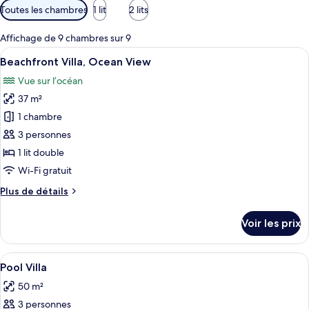
Filtres
Toutes les chambres
1 lit
2 lits
disponibles
pour
Affichage de 9 chambres sur 9
les
Afficher
Une chambre d’hôtel moderne avec un pl
12
Beachfront Villa, Ocean View
chambres
toutes
Vue sur l’océan
les
37 m²
photos
pour
1 chambre
ce
3 personnes
type
1 lit double
de
Wi-Fi gratuit
chambre :
Plus
Plus de détails
Beachfront
de
Villa,
détails
Voir les prix
Ocean
sur
le
View
type
Afficher
Une piscine intérieure moderne avec u
25
de
Pool Villa
toutes
chambre
50 m²
Beachfront
les
Villa,
3 personnes
photos