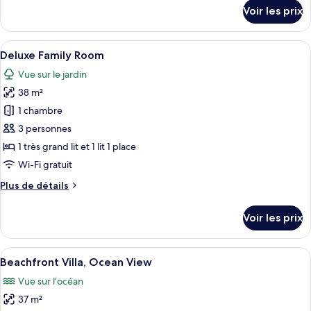
chambre :
détails
Voir les prix
sur
Pool
le
View
type
Afficher
Une chambre d’hôtel avec deux lits, un
10
de
Deluxe Family Room
toutes
chambre
Vue sur le jardin
Pool
les
View
38 m²
photos
pour
1 chambre
ce
3 personnes
type
1 très grand lit et 1 lit 1 place
de
Wi-Fi gratuit
chambre :
Plus
Plus de détails
Deluxe
de
Family
détails
Voir les prix
Room
sur
le
type
Afficher
Une chambre d’hôtel moderne avec un pl
1
de
Beachfront Villa, Ocean View
toutes
chambre
Vue sur l’océan
Deluxe
les
Family
37 m²
photos
Room