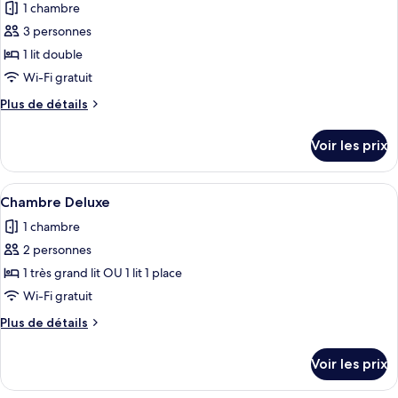
pour
1 chambre
ce
3 personnes
type
1 lit double
de
Wi-Fi gratuit
chambre :
Plus
Plus de détails
Beachfront
de
Villa,
détails
Voir les prix
Ocean
sur
le
View
type
Afficher
Une chambre à coucher moderne avec un
1
de
Chambre Deluxe
toutes
chambre
1 chambre
Beachfront
les
Villa,
2 personnes
photos
Ocean
pour
1 très grand lit OU 1 lit 1 place
View
ce
Wi-Fi gratuit
type
Plus
Plus de détails
de
de
chambre :
détails
Voir les prix
sur
Chambre
le
Deluxe