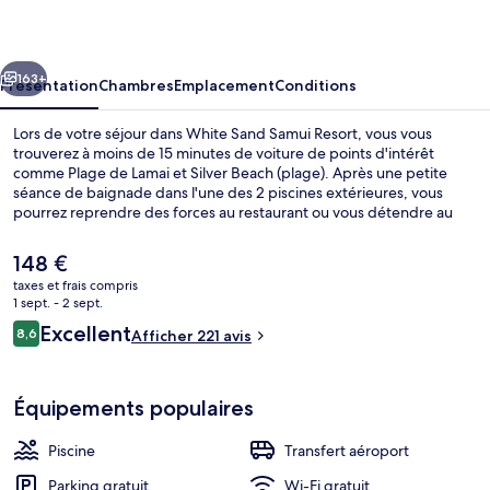
Samui
Resort
cédent
Suivant
163+
Présentation
Chambres
Emplacement
Conditions
Lors de votre séjour dans White Sand Samui Resort, vous vous
trouverez à moins de 15 minutes de voiture de points d'intérêt
comme Plage de Lamai et Silver Beach (plage). Après une petite
séance de baignade dans l'une des 2 piscines extérieures, vous
pourrez reprendre des forces au restaurant ou vous détendre au
bar/salon. Au menu des petits plus offerts sur place, on trouve une
piscine pour enfants et une terrasse. Sympa non ? Les autres
Le
148 €
voyageurs sont séduits par le personnel attentionné et la proximité
prix
taxes et frais compris
avec la plage.
actuel
1 sept. - 2 sept.
2 piscines extérieures
est
Avis
Excellent
8,6
Afficher 221 avis
de
8,6 sur 10
voyageurs
148 €.
Équipements populaires
Piscine
Transfert aéroport
Parking gratuit
Wi-Fi gratuit