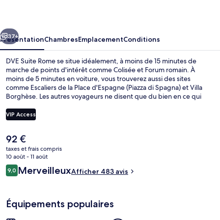
Rome
cédent
Suivant
37+
Présentation
Chambres
Emplacement
Conditions
DVE Suite Rome se situe idéalement, à moins de 15 minutes de
marche de points d'intérêt comme Colisée et Forum romain. À
moins de 5 minutes en voiture, vous trouverez aussi des sites
comme Escaliers de la Place d'Espagne (Piazza di Spagna) et Villa
Borghèse. Les autres voyageurs ne disent que du bien en ce qui
concerne le personnel attentionné. L'hébergement se situe à une
très courte distance à pied des transports publics : Station de métro
VIP Access
Vittorio Emanuele se trouve à 3 min et Gare Termini - Laziali, à 7 min.
Le
92 €
Suite Junior | Minibar, coffres-forts 
prix
taxes et frais compris
actuel
10 août - 11 août
est
Avis
Merveilleux
9,0
Afficher 483 avis
de
9,0 sur 10
voyageurs
92 €.
Équipements populaires