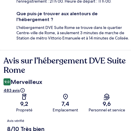
l'enregistrement : 21 h 00. Heure de départ : 11 h 00.
Que puis-je trouver aux alentours de
l'hébergement ?
L'hébergement DVE Suite Rome se trouve dans le quartier
Centre-ville de Rome, à seulement 3 minutes de marche de
Station de métro Vittorio Emanuele et à 14 minutes de Colisée.
Avis sur l’hébergement DVE Suite
Avis
Rome
Merveilleux
9,0
483 avis
9,2
7,4
9,6
Propreté
Emplacement
Personnel et service
Avis
Avis vérifié
8/10 Très bien