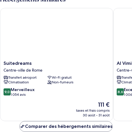
de
chambre
Suitedreams
Al Vimina
Suite
Junior
Suitedreams
Al
Suitedreams
Al Vimi
Centre-
Viminale
Centre-ville de Rome
Centre-
ville
Hill
Transfert aéroport
Wi-Fi gratuit
Transf
de
Inn
Climatisation
Non-fumeurs
Climat
Rome
&
Hotel
9.0
8.6
Merveilleux
Exce
9,0
8,6
Centre-
sur
sur
1 054 avis
1 006
ville
10,
10,
Le
111 €
de
Merveilleux,
Excellen
nouveau
Rome
1 054 avis
1 006 av
taxes et frais compris
prix
30 août - 31 août
est
de
Comparer des hébergements similaires
111 €