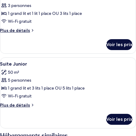
Classique
pour
3 personnes
ce
1 grand lit et 1 lit 1 place OU 3 lits 1 place
type
Wi-Fi gratuit
de
Plus
Plus de détails
chambre :
de
Chambre
détails
Voir les prix
sur
Triple
le
Deluxe
type
Afficher
Une chambre d’hôtel moderne avec un g
8
de
Suite Junior
toutes
chambre
50 m²
Chambre
les
Triple
5 personnes
photos
Deluxe
pour
1 grand lit et 3 lits 1 place OU 5 lits 1 place
ce
Wi-Fi gratuit
type
Plus
Plus de détails
de
de
chambre :
détails
Voir les prix
sur
Suite
le
Junior
type
Hébergements similaires