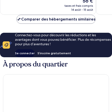
56 €
Très
Excellen
nouveau
bien,
827 avis
taxes et frais compris
prix
14 août - 15 août
543 avis
est
de
Comparer des hébergements similaires
56 €
Connectez-vous pour découvrir les réductions et les
avantages dont vous pouvez bénéficier. Plus de récompenses
pour plus d’aventures !
Se connecter
S’inscrire gratuitement
À propos du quartier