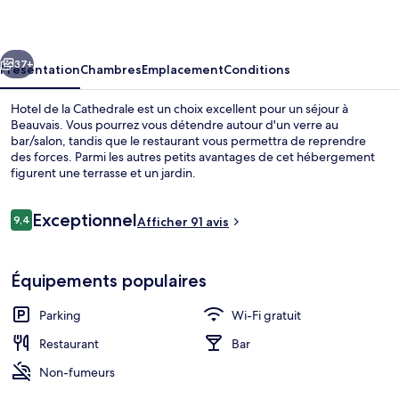
la
Cathedrale
cédent
Suivant
37+
Présentation
Chambres
Emplacement
Conditions
Hotel de la Cathedrale est un choix excellent pour un séjour à
Beauvais. Vous pourrez vous détendre autour d'un verre au
bar/salon, tandis que le restaurant vous permettra de reprendre
des forces. Parmi les autres petits avantages de cet hébergement
figurent une terrasse et un jardin.
Avis
Exceptionnel
9,4
Afficher 91 avis
9,4 sur 10
voyageurs
Réception
Équipements populaires
Parking
Wi-Fi gratuit
Restaurant
Bar
Non-fumeurs