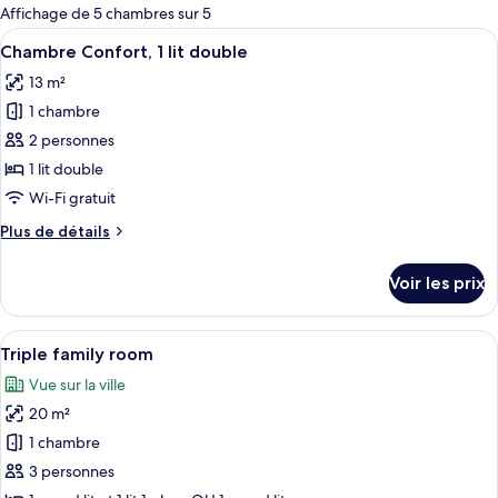
pour
Affichage de 5 chambres sur 5
les
Afficher
Un lit bien fait, agrémenté d’oreiller
3
Chambre Confort, 1 lit double
chambres
toutes
13 m²
les
1 chambre
photos
pour
2 personnes
ce
1 lit double
type
Wi-Fi gratuit
de
Plus
Plus de détails
chambre :
de
Chambre
détails
Voir les prix
sur
Confort,
le
1
type
Afficher
Une chambre d’hôtel moderne avec un gr
lit
4
de
Triple family room
toutes
double
chambre
Vue sur la ville
Chambre
les
Confort,
20 m²
photos
1
pour
1 chambre
lit
ce
double
3 personnes
type