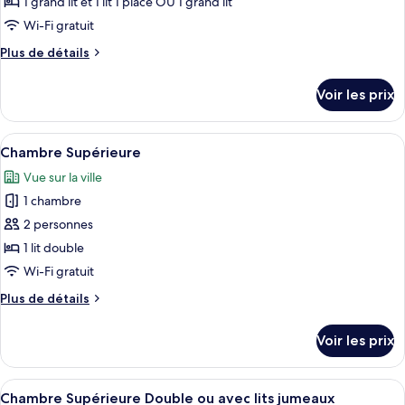
1 grand lit et 1 lit 1 place OU 1 grand lit
de
Wi-Fi gratuit
chambre :
Plus
Plus de détails
Triple
de
family
détails
Voir les prix
room
sur
le
type
Afficher
Un lit bien fait, avec une couette gris
4
de
Chambre Supérieure
toutes
chambre
Vue sur la ville
Triple
les
family
1 chambre
photos
room
pour
2 personnes
ce
1 lit double
type
Wi-Fi gratuit
de
Plus
Plus de détails
chambre :
de
Chambre
détails
Voir les prix
sur
Supérieure
le
type
Afficher
Une chambre d’hôtel avec deux lits, ch
6
de
Chambre Supérieure Double ou avec lits jumeaux