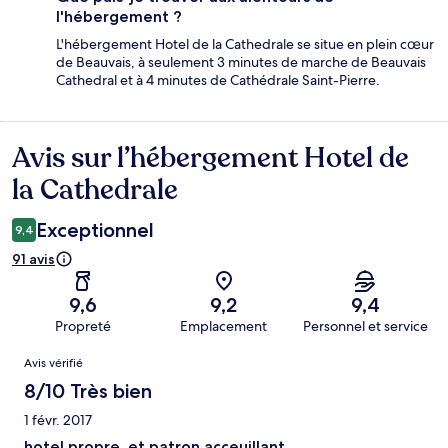
l'hébergement ?
L'hébergement Hotel de la Cathedrale se situe en plein cœur
de Beauvais, à seulement 3 minutes de marche de Beauvais
Cathedral et à 4 minutes de Cathédrale Saint-Pierre.
Avis sur l’hébergement Hotel de
Avis
la Cathedrale
Exceptionnel
9,4
91 avis
9,6
9,2
9,4
Propreté
Emplacement
Personnel et service
Avis
Avis vérifié
8/10 Très bien
1 févr. 2017
hotel propre, et patron acceuillant