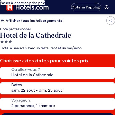
Passer à la section principale
Obtenir l’appli
Afficher tous les hébergements
Hôte professionnel
Hotel de la Cathedrale
Hébergement
3.0 étoiles
Hôtel à Beauvais avec un restaurant et un bar/salon
Choisissez des dates pour voir les prix
Où allez-vous ?
Dates
Voyageurs