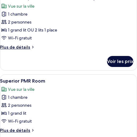
toutes
chambre
Vue sur la ville
Chambre
les
Supérieure
1 chambre
photos
pour
2 personnes
ce
1 grand lit OU 2 lits 1 place
type
Wi-Fi gratuit
de
Plus
Plus de détails
chambre :
de
Chambre
détails
Voir les prix
sur
Supérieure
le
Double
type
Afficher
Une chambre d’hôtel avec un lit, un b
ou
4
de
Superior PMR Room
toutes
avec
chambre
Vue sur la ville
Chambre
les
lits
Supérieure
1 chambre
photos
jumeaux
Double
pour
2 personnes
ou
ce
avec
1 grand lit
lits
type
Wi-Fi gratuit
jumeaux
de
Plus
Plus de détails
chambre :
de