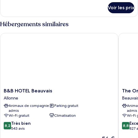
Superior
détails
Voir les prix
sur
PMR
le
Room
type
Hébergements similaires
de
chambre
B&B HOTEL Beauvais
The Origi
Superior
PMR
Room
B&B
The
B&B HOTEL Beauvais
The Ori
HOTEL
Original
Allonne
Beauvai
Beauvais
City,
Animaux de compagnie
Parking gratuit
Anima
Allonne
City
admis
admis
Hôtel,
Wi-Fi gratuit
Climatisation
Wi-Fi 
Beauvai
8.2
8.8
Très bien
Beauvai
Exce
8,2
8,8
sur
sur
543 avis
827 a
10,
10,
Le