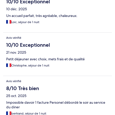
AND Hotel de la Cathedrale, it may just be in the fall!
10/10 Exceptionnel
10 déc. 2025
Un accueil parfait, très agréable, chaleureux.
Loic, séjour de 1 nuit
Avis vérifié
10/10 Exceptionnel
21 nov. 2025
Petit déjeuner avec choix, mets frais et de qualité
Christophe, séjour de 1 nuit
Avis vérifié
8/10 Très bien
25 oct. 2025
Impossible davoir 1 facture Personel débordé le soir au service
du diner
bertrand, séjour de 1 nuit