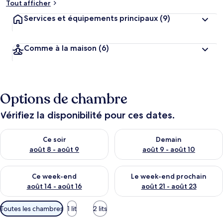
Tout afficher
Services et équipements principaux
(9)
Comme à la maison
(6)
Options de chambre
Vérifiez la disponibilité pour ces dates.
Vérifier la disponibilité pour ce soir août 8 - août 9
Vérifier la disponibilité pour 
Ce soir
Demain
août 8 - août 9
août 9 - août 10
Vérifier la disponibilité pour ce week-end août 14 - août 16
Vérifier la disponibilité pour
Ce week-end
Le week-end prochain
août 14 - août 16
août 21 - août 23
Filtres
Toutes les chambres
1 lit
2 lits
disponibles