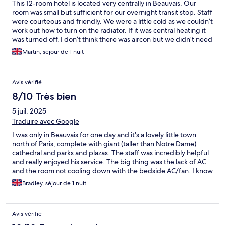
This 12-room hotel is located very centrally in Beauvais. Our
room was small but sufficient for our overnight transit stop. Staff
were courteous and friendly. We were a little cold as we couldn’t
work out how to turn on the radiator. If it was central heating it
was turned off. I don’t think there was aircon but we didn’t need
it for our late September stay. We didn’t take breakfast at the
Martin, séjour de 1 nuit
hotel.
Avis vérifié
8/10 Très bien
5 juil. 2025
Traduire avec Google
I was only in Beauvais for one day and it's a lovely little town
north of Paris, complete with giant (taller than Notre Dame)
cathedral and parks and plazas. The staff was incredibly helpful
and really enjoyed his service. The big thing was the lack of AC
and the room not cooling down with the bedside AC/fan. I know
that's part of the European experience, it just made it harder to
Bradley, séjour de 1 nuit
get some sleep. There was some outside noise from a band
playing music, but I rather enjoyed that! The hotel is located
incredibly close to lots of shops and restaurants and the
Avis vérifié
cathedral and town square. I'd definitely come back to Beauvais