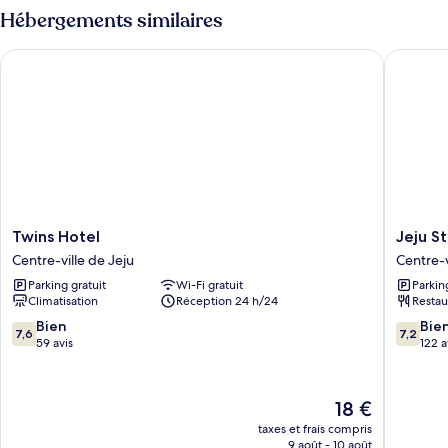
Deluxe
type
Hébergements similaires
Twin
de
chambre
Room
Twins Hotel
Jeju Stay
Deluxe
Twin
Room
Twins
Jeju
Twins Hotel
Jeju S
Hotel
Stay
Centre-ville de Jeju
Centre-v
Centre-
Centre-
Parking gratuit
Wi-Fi gratuit
Parkin
ville
ville
Climatisation
Réception 24 h/24
Restau
de
de
Jeju
Jeju
7.6
7.2
Bien
Bie
7,6
7,2
sur
sur
59 avis
122 a
10,
10,
Bien,
Bien,
59 avis
122 avis
Le
18 €
nouveau
taxes et frais compris
prix
9 août - 10 août