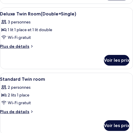
le
Chambre
type
Afficher
Une chambre d’hôtel avec deux lits sim
8
Double
de
Deluxe Twin Room(Double+Single)
toutes
chambre
Standard
3 personnes
Chambre
les
Double
1 lit 1 place et 1 lit double
photos
Standard
pour
Wi-Fi gratuit
ce
Plus
Plus de détails
type
de
détails
de
Voir les prix
sur
chambre :
le
Deluxe
type
Afficher
Hall
7
Twin
de
Standard Twin room
toutes
chambre
Room(Double+Single)
2 personnes
Deluxe
les
Twin
2 lits 1 place
photos
Room(Double+Single)
pour
Wi-Fi gratuit
ce
Plus
Plus de détails
type
de
détails
de
Voir les prix
sur
chambre :
le