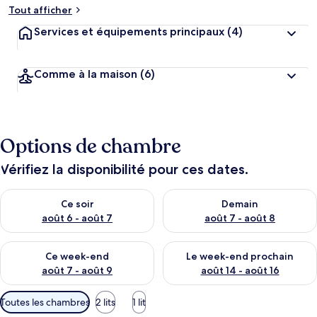
Tout afficher
Services et équipements principaux
(4)
Comme à la maison
(6)
Options de chambre
Vérifiez la disponibilité pour ces dates.
Vérifier la disponibilité pour ce soir août 6 - août 7
Vérifier la disponibilité pour 
Ce soir
Demain
août 6 - août 7
août 7 - août 8
Vérifier la disponibilité pour ce week-end août 7 - août 9
Vérifier la disponibilité pour 
Ce week-end
Le week-end prochain
août 7 - août 9
août 14 - août 16
Filtres
Toutes les chambres
2 lits
1 lit
disponibles