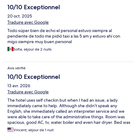
10/10 Exceptionnel
20 oct. 2025
Traduire avec Google
Todo súper bien de echo el personal estuvo siempre al
pendiente de todo me pidió taxi a las 5 am y estuvo ahí con
migo siempre muy buen personal
Sofia, séjour de 2 nuits
Avis vérifié
10/10 Exceptionnel
13 avr. 2026
Traduire avec Google
The hotel uses self checkin but when I had an issue, a lady
immediately came to help. Although she didn’t speak any
English, she immediately called an interpreter service and we
were able to take care of the administrative things. Room was
spacious, good AC, tv, water boiler and even hair dryer. Bed was
comfortable too. Overall, it was great value for money and
Vincent, séjour de 1 nuit
service was outstanding given that I don’t speak any Korean.