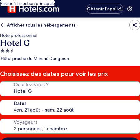
Passer à la section principale
Obtenir l’appli
Afficher tous les hébergements
Hôte professionnel
Hotel G
Hébergement
2.5 étoiles
Hôtel proche de Marché Dongmun
Choisissez des dates pour voir les prix
Où allez-vous ?
Dates
Voyageurs