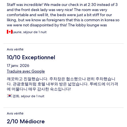
Staff was incredible! We made our check in at 2:30 instead of 3
and the front desk lady was very nice! The room was very
comfortable and well lit, the beds were just a bit stiff for our
liking, but we know as foreigners that this is common in korea so
we were not disappointed by this! The lobby lounge was
supper comfortable and nice. Overall we had a great time:)
Laurie, séjour de 1 nuit
Avis vérifié
10/10 Exceptionnel
17 janv. 2026
Traduire avec Google
깨끗하고 친절했습니다. 주차장은 협소했으나 편히 주차했습니
다. 관광호텔처럼 호텔 내부와 방은 넓었습니다. 투베드에 이가격
에 머물다니 매우 감사한 숙소입니다!
경화, séjour de 1 nuit
Avis vérifié
2/10 Médiocre