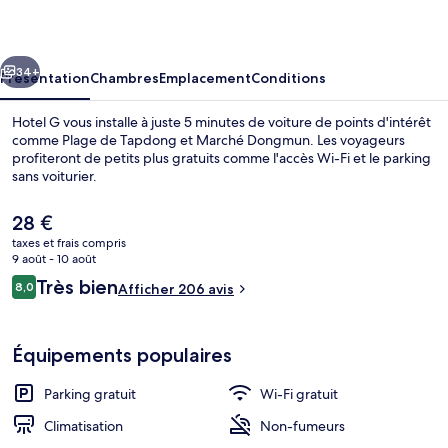
cédent
Suivant
34+
Présentation
Chambres
Emplacement
Conditions
Hotel G vous installe à juste 5 minutes de voiture de points d'intérêt
comme Plage de Tapdong et Marché Dongmun. Les voyageurs
profiteront de petits plus gratuits comme l'accès Wi-Fi et le parking
sans voiturier.
Le
28 €
prix
taxes et frais compris
actuel
9 août - 10 août
est
Avis
Très bien
8,0
Entrée de l’hébergement
Afficher 206 avis
de
8,0 sur 10
voyageurs
28 €.
Équipements populaires
Parking gratuit
Wi-Fi gratuit
Climatisation
Non-fumeurs