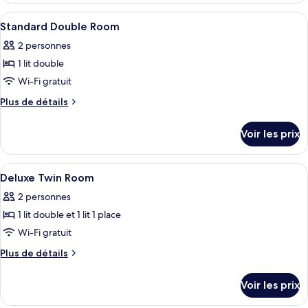
Standard
type
Afficher
Wi-Fi gratuit, draps fournis
10
Twin
de
Standard Double Room
toutes
chambre
room
2 personnes
Standard
les
Twin
1 lit double
photos
room
pour
Wi-Fi gratuit
ce
Plus
Plus de détails
type
de
détails
de
Voir les prix
sur
chambre :
le
Standard
type
Afficher
Wi-Fi gratuit, draps fournis
5
Double
de
Deluxe Twin Room
toutes
chambre
Room
2 personnes
Standard
les
Double
1 lit double et 1 lit 1 place
photos
Room
pour
Wi-Fi gratuit
ce
Plus
Plus de détails
type
de
détails
de
Voir les prix
sur
chambre :
le