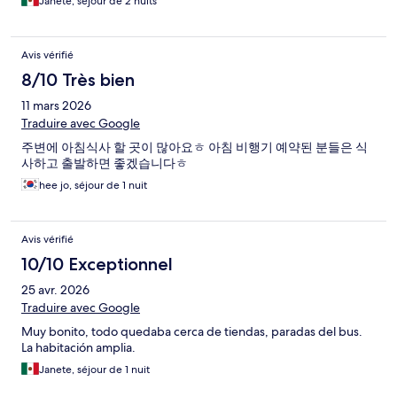
Janete, séjour de 2 nuits
Avis vérifié
8/10 Très bien
11 mars 2026
Traduire avec Google
주변에 아침식사 할 곳이 많아요ㅎ 아침 비행기 예약된 분들은 식
사하고 출발하면 좋겠습니다ㅎ
hee jo, séjour de 1 nuit
Avis vérifié
10/10 Exceptionnel
25 avr. 2026
Traduire avec Google
Muy bonito, todo quedaba cerca de tiendas, paradas del bus.
La habitación amplia.
Janete, séjour de 1 nuit