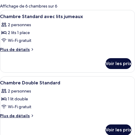
pour
Affichage de 6 chambres sur 6
les
Afficher
Une chambre double avec deux lits, des
6
Chambre Standard avec lits jumeaux
chambres
toutes
2 personnes
les
2 lits 1 place
photos
pour
Wi-Fi gratuit
ce
Plus
Plus de détails
type
de
détails
de
Voir les prix
sur
chambre :
le
Chambre
type
Afficher
Une chambre avec un lit simple, une ta
8
Standard
de
Chambre Double Standard
toutes
chambre
avec
2 personnes
Chambre
les
lits
Standard
1 lit double
photos
jumeaux
avec
pour
Wi-Fi gratuit
lits
ce
jumeaux
Plus
Plus de détails
type
de
détails
de
Voir les prix
sur
chambre :