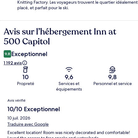
Knitting Factory. Les voyageurs trouvent le quartier idéalement
placé, et parfait pour le ski.
Avis sur l’hébergement Inn at
Avis
500 Capitol
Exceptionnel
9,8
1 192 avis
10
9,6
9,8
Propreté
Services et
Personnel et service
équipements
Avis
Avis vérifié
10/10 Exceptionnel
10 juil. 2026
Traduire avec Google
Excellent location! Room was nicely decorated and comfortable!