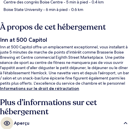
Centre des congrès Boise Centre
- 5 min à pied
- 0.4 km
Boise State University
- 6 min à pied
- 0.6 km
À propos de cet hébergement
Inn at 500 Capitol
Inn at 500 Capitol offre un emplacement exceptionnel, vous installant à
juste 5 minutes de marche de points d'intérêt comme Brasserie Boise
Brewing et Centre commercial Eighth Street Marketplace. Une petite
séance de sport au centre de fitness ne manquera pas de vous ouvrir
l'appétit avant d'aller déguster le petit déjeuner, le déjeuner ou le dîner
à l'établissement Hemlock. Une navette vers et depuis l'aéroport, un bar
/ salon et un snack-bar/une épicerie fine figurent également parmi les
petits plus offerts. L'excellence du service de chambre et le personnel
attentionné remportent un franc succès auprès des autres voyageurs.
Informations sur le droit de rétractation
Plus d’informations sur cet
hébergement
Aperçu