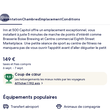
500
Capitol
cédent
Suivant
33+
Présentation
Chambres
Emplacement
Conditions
Inn at 500 Capitol offre un emplacement exceptionnel, vous
installant à juste 5 minutes de marche de points d'intérêt comme
Brasserie Boise Brewing et Centre commercial Eighth Street
Marketplace. Une petite séance de sport au centre de fitness ne
manquera pas de vous ouvrir l'appétit avant d'aller déguster le petit
déjeuner, le déjeuner ou le dîner à l'établissement Hemlock. Une
navette vers et depuis l'aéroport, un bar / salon et un snack-bar/une
Le
149 €
épicerie fine figurent également parmi les petits plus offerts.
prix
taxes et frais compris
L'excellence du service de chambre et le personnel attentionné
actuel
6 sept. - 7 sept.
remportent un franc succès auprès des autres voyageurs.
Réception
est
Avis
9,8
Coup de cœur
de
voyageurs
L
sur
Les hébergements les mieux notés par les voyageurs
149 €.
e
Afficher 1 192 avis
10,
s
Coup
de
Équipements populaires
h
cœur
é
b
Transfert aéroport
Animaux de compagnie
e