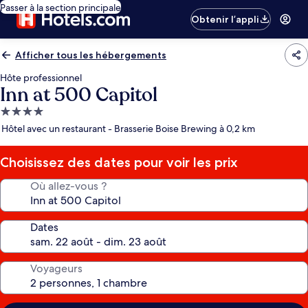
Passer à la section principale
Obtenir l’appli
Afficher tous les hébergements
Hôte professionnel
Inn at 500 Capitol
Hébergement
4.0 étoiles
Hôtel avec un restaurant - Brasserie Boise Brewing à 0,2 km
Choisissez des dates pour voir les prix
Où allez-vous ?
Dates
Voyageurs