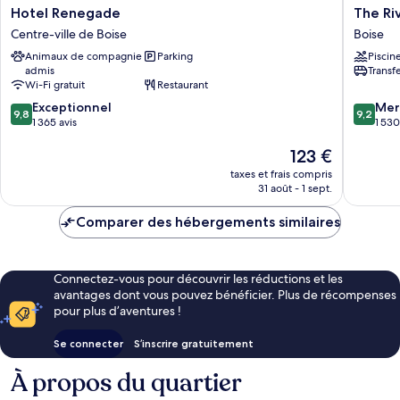
Hotel
The
Hotel Renegade
The Ri
Renegade
Riversid
Centre-ville de Boise
Boise
Centre-
Hotel,
Animaux de compagnie
Parking
Piscin
ville
BW
admis
Transf
de
Premier
Wi-Fi gratuit
Restaurant
Boise
Collecti
9.8
9.2
Exceptionnel
Boise
Mer
9,8
9,2
sur
sur
1 365 avis
1 530
10,
10,
Le
123 €
Exceptionnel,
Merveill
nouveau
1 365 avis
1 530 avi
taxes et frais compris
prix
31 août - 1 sept.
est
de
Comparer des hébergements similaires
123 €
Connectez-vous pour découvrir les réductions et les
avantages dont vous pouvez bénéficier. Plus de récompenses
pour plus d’aventures !
Se connecter
S’inscrire gratuitement
À propos du quartier