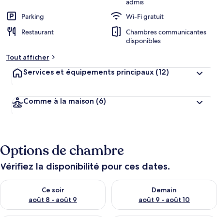
admis
r
Parking
Wi-Fi gratuit
g
e
Restaurant
Chambres communicantes
m
disponibles
e
n
Tout afficher
t
s
Services et équipements principaux
(12)
l
e
Comme à la maison
(6)
s
m
i
e
Options de chambre
u
x
Vérifiez la disponibilité pour ces dates.
n
o
Vérifier la disponibilité pour ce soir août 8 - août 9
Vérifier la disponibilité pour 
Ce soir
Demain
t
août 8 - août 9
août 9 - août 10
é
s