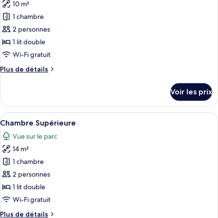
Standard,
10 m²
photos
1
pour
1 chambre
lit
ce
double
2 personnes
type
1 lit double
de
Wi-Fi gratuit
chambre :
Plus
Plus de détails
Chambre
de
Standard,
détails
Voir les prix
1
sur
le
lit
type
Afficher
Un coin de salle de bain avec des car
double
8
de
Chambre Supérieure
toutes
chambre
Vue sur le parc
Chambre
les
Standard,
14 m²
photos
1
pour
1 chambre
lit
ce
double
2 personnes
type
1 lit double
de
Wi-Fi gratuit
chambre :
Plus
Plus de détails