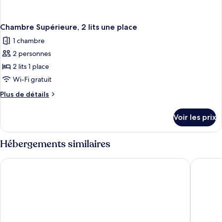
Chambre Supérieure, 2 lits une place
1 chambre
2 personnes
2 lits 1 place
Wi-Fi gratuit
Plus
Plus de détails
de
détails
Voir les prix
sur
le
type
Hébergements similaires
de
chambre
Radisson Serviced Apartments Antananarivo City Centre
Atmosph
Chambre
Supérieure,
2
lits
une
place