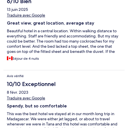
6/10 Bien
13 juin 2025
Traduire avec Google
Great view, great location, average stay
Beautiful hotel in a central location. Within walking distance to
everything. Staff are friendly and accommodating. But my stay
could be better. The room had too many cockroaches for my
comfort level. And the bed lacked a top sheet, the one that
goes on top of the fitted sheet and beneath the duvet. If the
hotel paid a bit more attention to detail, it would be above
Séjour de 4 nuits
average.
Avis vérifié
10/10 Exceptionnel
8 févr. 2023
Traduire avec Google
Spendy, but so comfortable
This was the best hotel we stayed at in our month long trip in
Madagascar. We were either jet lagged, or about to travel
whenever we were in Tana and this hotel was comfortable and