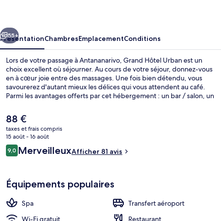
Urban
cédent
Suivant
55+
Présentation
Chambres
Emplacement
Conditions
Lors de votre passage à Antananarivo, Grand Hôtel Urban est un
choix excellent où séjourner. Au cours de votre séjour, donnez-vous
en à cœur joie entre des massages. Une fois bien détendu, vous
savourerez d'autant mieux les délices qui vous attendent au café.
Parmi les avantages offerts par cet hébergement : un bar / salon, un
snack-bar/une épicerie fine et une terrasse.
Le
88 €
prix
taxes et frais compris
actuel
15 août - 16 août
Extérieur
est
Avis
Merveilleux
9,0
Afficher 81 avis
de
9,0 sur 10
voyageurs
88 €.
Équipements populaires
Spa
Transfert aéroport
Wi-Fi gratuit
Restaurant