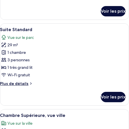
Chambre
de
Supérieure
détails
Voir les prix
sur
le
type
Afficher
Suite Standard | Literie de qualité sup
3
de
Suite Standard
toutes
chambre
Vue sur le parc
Chambre
les
Supérieure
29 m²
photos
pour
1 chambre
ce
3 personnes
type
1 très grand lit
de
Wi-Fi gratuit
chambre :
Plus
Plus de détails
Suite
de
Standard
détails
Voir les prix
sur
le
type
Afficher
Chambre Supérieure, vue ville | Literie
3
de
Chambre Supérieure, vue ville
toutes
chambre
Vue sur la ville
Suite
les