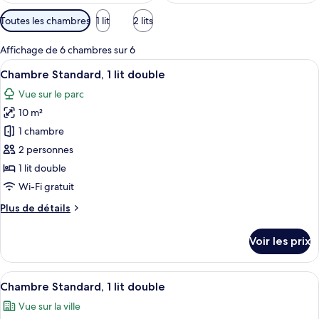
Filtres
Toutes les chambres
1 lit
2 lits
disponibles
pour
Affichage de 6 chambres sur 6
les
Afficher
Chambre Standard, 1 lit double | Literi
8
Chambre Standard, 1 lit double
chambres
toutes
Vue sur le parc
les
10 m²
photos
pour
1 chambre
ce
2 personnes
type
1 lit double
de
Wi-Fi gratuit
chambre :
Plus
Plus de détails
Chambre
de
Standard,
détails
Voir les prix
1
sur
le
lit
type
Afficher
Une chambre d’hôtel équipée d’un lit, d
double
8
de
Chambre Standard, 1 lit double
toutes
chambre
Vue sur la ville
Chambre
les