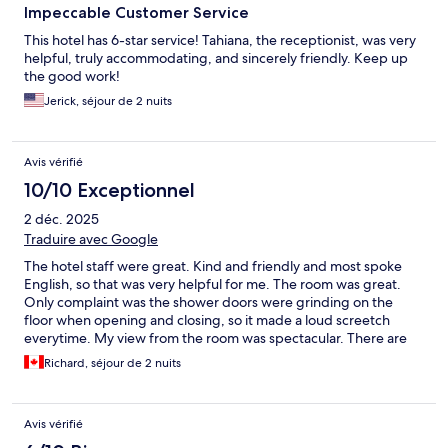
Impeccable Customer Service
This hotel has 6-star service! Tahiana, the receptionist, was very
helpful, truly accommodating, and sincerely friendly. Keep up
the good work!
Jerick, séjour de 2 nuits
Avis vérifié
10/10 Exceptionnel
2 déc. 2025
Traduire avec Google
The hotel staff were great. Kind and friendly and most spoke
English, so that was very helpful for me. The room was great.
Only complaint was the shower doors were grinding on the
floor when opening and closing, so it made a loud screetch
everytime. My view from the room was spectacular. There are
some bars and restaurants close by. I felt safe the whole time
Richard, séjour de 2 nuits
walking alone at night, but it is through some dark and dirty
streets with the homeless around. But this might not be a good
option for women traveling alone and wanting to walk
Avis vérifié
everywhere. However, i felt really safe.