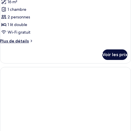
Standard
16 m²
photos
pour
1 chambre
ce
2 personnes
type
1 lit double
de
Wi-Fi gratuit
chambre :
Plus
Plus de détails
Chambre
de
Supérieure,
détails
Voir les prix
vue
sur
le
ville
type
de
chambre
Chambre
Supérieure,
vue
ville