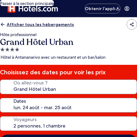
Passer à la section principale
Obtenir l’appli
Afficher tous les hébergements
Hôte professionnel
Grand Hôtel Urban
Hébergement
4.0 étoiles
Hôtel à Antananarivo avec un restaurant et un bar/salon
Choisissez des dates pour voir les prix
Où allez-vous ?
Dates
Voyageurs