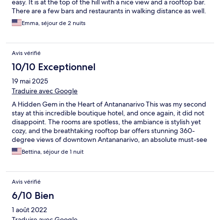
easy. It is at the top of the hill with a nice view and a rooftop bar.
There are a few bars and restaurants in walking distance as well.
Their prices are a bit high, so we walked next door for breakfast
Emma, séjour de 2 nuits
and went out for dinner. But wow, to have a nice shower and
wifi is incredible.
Avis vérifié
10/10 Exceptionnel
19 mai 2025
Traduire avec Google
A Hidden Gem in the Heart of Antananarivo This was my second
stay at this incredible boutique hotel, and once again, it did not
disappoint. The rooms are spotless, the ambiance is stylish yet
cozy, and the breathtaking rooftop bar offers stunning 360-
degree views of downtown Antananarivo, an absolute must-see
at sunset. The staff were exceptionally warm and welcoming,
Bettina, séjour de 1 nuit
effortlessly communicating in both English and French, which
made the experience even more seamless and enjoyable. The
hotel is ideally located next to one of the best dessert shops and
Avis vérifié
a fantastic French restaurant, making it perfect for food lovers. If
you’re looking for charm, comfort, and convenience all in one,
6/10 Bien
this is hands down one of the best boutique hotels in
1 août 2022
Madagascar. I can’t wait to return!
Traduire avec Google