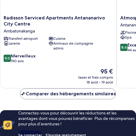
Radisson
Atmosp
Radisson Serviced Apartments Antananarivo
Atmosp
Serviced
Hotel
City Centre
Antanan
Apartments
&
Ambatonakanga
Piscin
Antananarivo
spa
Spa
City
Transfert aéroport
Cuisine
Antanan
Laverie
Animaux de compagnie
Centre
8.6
Exce
8,6
admis
Ambatonakanga
sur
44 av
9.0
10,
Merveilleux
9,0
sur
Excellen
190 avis
10,
44 avis
Le
95 €
Merveilleux,
nouveau
190 avis
taxes et frais compris
prix
18 août - 19 août
est
de
Comparer des hébergements similaires
95 €
Connectez-vous pour découvrir les réductions et les
avantages dont vous pouvez bénéficier. Plus de récompenses
pour plus d’aventures !
Se connecter
S’inscrire gratuitement