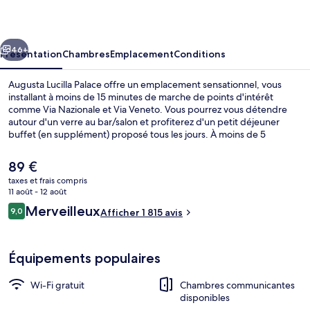
Palace
cédent
Suivant
46+
Présentation
Chambres
Emplacement
Conditions
Augusta Lucilla Palace offre un emplacement sensationnel, vous
installant à moins de 15 minutes de marche de points d'intérêt
comme Via Nazionale et Via Veneto. Vous pourrez vous détendre
autour d'un verre au bar/salon et profiterez d'un petit déjeuner
buffet (en supplément) proposé tous les jours. À moins de 5
minutes en voiture, vous trouverez aussi des sites comme Colisée et
Villa Borghèse. Les autres voyageurs apprécient l'emplacement
Le
89 €
pour les visites touristiques, mais aussi pour sa proximité avec les
prix
taxes et frais compris
transports publics : Station de tramway Termini est à 4 min à pied et
actuel
11 août - 12 août
Arrêt de tram Farini, à 4 min de marche.
Extérieur
est
Avis
Merveilleux
9,0
Afficher 1 815 avis
de
9,0 sur 10
voyageurs
89 €.
Équipements populaires
Wi-Fi gratuit
Chambres communicantes
disponibles