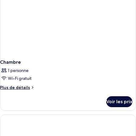
Quadruple
Chambre
1 personne
Wi-Fi gratuit
Plus
Plus de détails
de
détails
Voir les prix
sur
le
type
de
chambre
Chambre