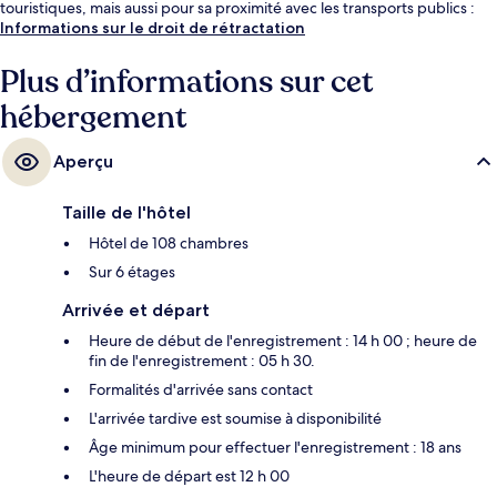
touristiques, mais aussi pour sa proximité avec les transports publics :
Station de tramway Termini est à 4 min à pied et Arrêt de tram Farini, à 4
Informations sur le droit de rétractation
min de marche.
Plus d’informations sur cet
hébergement
Aperçu
Taille de l'hôtel
Hôtel de 108 chambres
Sur 6 étages
Arrivée et départ
Heure de début de l'enregistrement : 14 h 00 ; heure de
fin de l'enregistrement : 05 h 30.
Formalités d'arrivée sans contact
L'arrivée tardive est soumise à disponibilité
Âge minimum pour effectuer l'enregistrement : 18 ans
L'heure de départ est 12 h 00