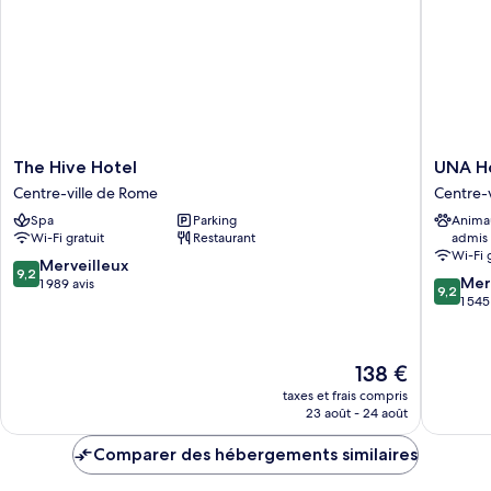
The
UNA
The Hive Hotel
UNA H
Hive
Hotels
Centre-ville de Rome
Centre-
Hotel
Decò
Spa
Parking
Anima
Centre-
Roma
Wi-Fi gratuit
Restaurant
admis
ville
Centre-
Wi-Fi 
de
ville
9.2
Merveilleux
9,2
9.2
Rome
de
Mer
sur
1 989 avis
9,2
sur
Rome
1 545
10,
10,
Merveilleux,
Merveill
1 989 avis
1 545 avi
Le
138 €
nouveau
taxes et frais compris
prix
23 août - 24 août
est
de
Comparer des hébergements similaires
138 €