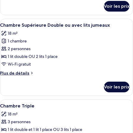
Chambre
détails
Voir les prix
sur
Confort
le
Double
type
Afficher
Une chambre d’hôtel avec un lit, un bu
ou
7
de
Chambre Supérieure Double ou avec lits jumeaux
toutes
avec
chambre
18 m²
Chambre
les
lits
Confort
1 chambre
photos
jumeaux
Double
pour
2 personnes
ou
ce
avec
1 lit double OU 2 lits 1 place
lits
type
Wi-Fi gratuit
jumeaux
de
Plus
Plus de détails
chambre :
de
Chambre
détails
Voir les prix
sur
Supérieure
le
Double
type
Afficher
Une chambre d’hôtel avec un lit, des l
ou
4
de
Chambre Triple
toutes
avec
chambre
18 m²
Chambre
les
lits
Supérieure
3 personnes
photos
jumeaux
Double
pour
1 lit double et 1 lit 1 place OU 3 lits 1 place
ou