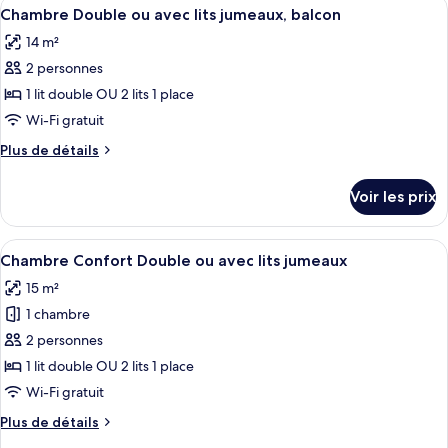
Afficher
Une chambre d’hôtel avec un grand lit
avec
5
de
Chambre Double ou avec lits jumeaux, balcon
toutes
lits
chambre
14 m²
Chambre
les
jumeaux
Double
2 personnes
photos
ou
pour
1 lit double OU 2 lits 1 place
avec
ce
lits
Wi-Fi gratuit
jumeaux
type
Plus
Plus de détails
de
de
chambre :
détails
Voir les prix
sur
Chambre
le
Double
type
Afficher
Une chambre d’hôtel avec deux lits, u
ou
5
de
Chambre Confort Double ou avec lits jumeaux
toutes
chambre
avec
15 m²
Chambre
les
lits
Double
1 chambre
photos
jumeaux,
ou
pour
2 personnes
balcon
avec
ce
lits
1 lit double OU 2 lits 1 place
jumeaux,
type
Wi-Fi gratuit
balcon
de
Plus
Plus de détails
chambre :
de