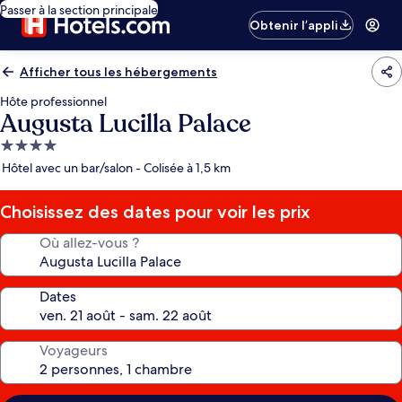
Passer à la section principale
Obtenir l’appli
Afficher tous les hébergements
Hôte professionnel
Augusta Lucilla Palace
Hébergement
4.0 étoiles
Hôtel avec un bar/salon - Colisée à 1,5 km
Choisissez des dates pour voir les prix
Où allez-vous ?
Dates
Voyageurs