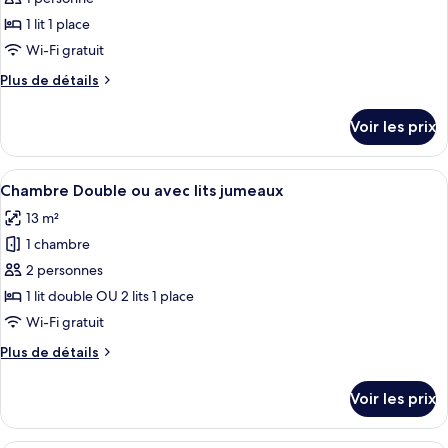
photos
Économique
pour
1 lit 1 place
ce
Wi-Fi gratuit
type
Plus
Plus de détails
de
de
chambre :
détails
Voir les prix
sur
Chambre
le
Simple
type
Afficher
Une chambre d’hôtel avec un lit soigne
5
de
Chambre Double ou avec lits jumeaux
toutes
chambre
13 m²
Chambre
les
Simple
1 chambre
photos
pour
2 personnes
ce
1 lit double OU 2 lits 1 place
type
Wi-Fi gratuit
de
Plus
Plus de détails
chambre :
de
Chambre
détails
Voir les prix
sur
Double
le
ou
type