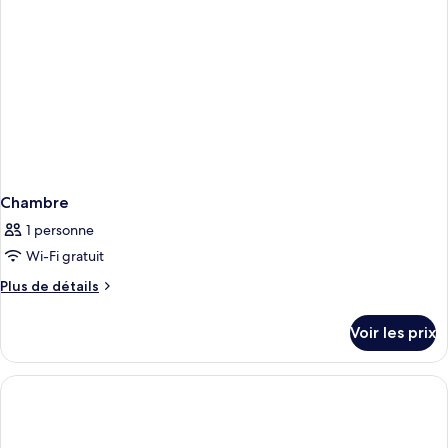
Chambre
1 personne
Wi-Fi gratuit
Plus
Plus de détails
de
détails
Voir les prix
sur
le
type
de
chambre
Chambre