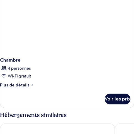
Chambre
4 personnes
Wi-Fi gratuit
Plus
Plus de détails
de
détails
Voir les prix
sur
le
type
Hébergements similaires
de
chambre
The Hive Hotel
UNA Hot
Chambre