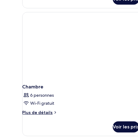
lits
jumeaux
Chambre
6 personnes
Wi-Fi gratuit
Plus
Plus de détails
de
détails
Voir les pri
sur
le