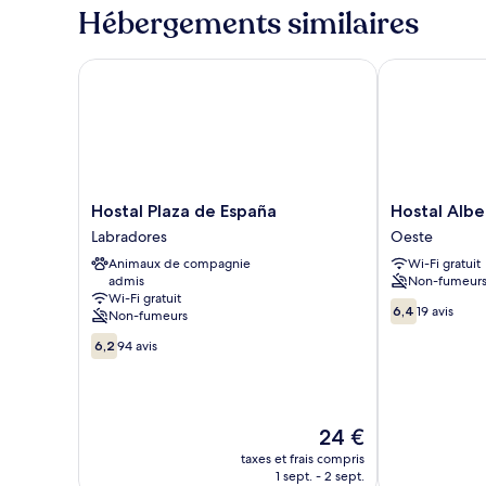
type
Hébergements similaires
de
chambre
Chambre
Hostal Plaza de España
Hostal Alber
Hostal
Hostal
Hostal Plaza de España
Hostal Alb
Plaza
Albero
Labradores
Oeste
de
by
Animaux de compagnie
Wi-Fi gratuit
España
gaiarooms
admis
Non-fumeur
Labradores
Oeste
Wi-Fi gratuit
6.4
6,4
19 avis
Non-fumeurs
sur
6.2
10,
6,2
94 avis
sur
19 avis
10,
94 avis
Le
24 €
nouveau
taxes et frais compris
prix
1 sept. - 2 sept.