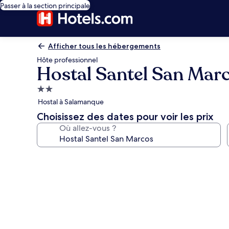
Passer à la section principale
Afficher tous les hébergements
Hôte professionnel
Hostal Santel San Mar
Hébergement
2.0 étoiles
Hostal à Salamanque
Choisissez des dates pour voir les prix
Où allez-vous ?
Galerie
photos
de
l’hébergement
Hostal