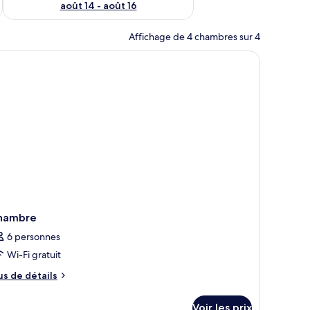
août 14 - août 16
Affichage de 4 chambres sur 4
ux.
, Wi-Fi gratuit, draps fournis
hambre
6 personnes
Wi-Fi gratuit
us
us de détails
e
tails
Voir les prix