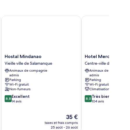
Hostal Mindanao
Hotel Mercado by gai
Hostal
Hotel
Hostal Mindanao
Hotel Mercado by g
Mindanao
Mercado
Vieille ville de Salamanque
Centre-ville de Salamanc
Vieille
by
Animaux de compagnie
Animaux de compagnie
ville
gaiarooms
admis
admis
de
Centre-
Parking
Parking
Salamanque
ville
Wi-Fi gratuit
Wi-Fi gratuit
de
Non-fumeurs
Climatisation
Salamanca
8.8
8.0
Excellent
Très bien
8,8
8,0
sur
sur
14 avis
104 avis
10,
10,
Excellent,
Très
Le
35 €
14 avis
bien,
u
nouveau
104 avis
taxes et frais compris
tax
prix
25 août - 26 août