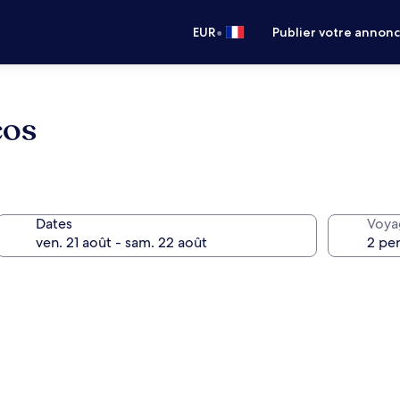
•
EUR
Publier votre annon
cos
Dates
Voya