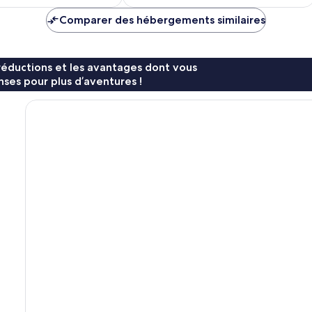
est
est
de
de
Comparer des hébergements similaires
31 €
26 €
réductions et les avantages dont vous
ses pour plus d’aventures !