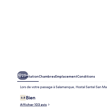
Santel
San
Marcos
25+
Présentation
Chambres
Emplacement
Conditions
Lors de votre passage à Salamanque, Hostal Santel San Mar
Avis
Bien
6,8
6,8 sur 10
voyageurs
Afficher 103 avis