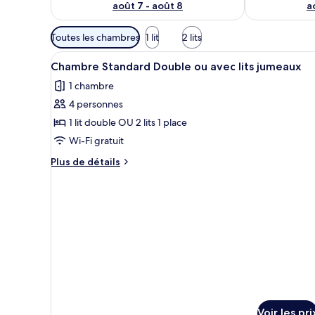
août 7 - août 8
a
Filtres
Toutes les chambres
1 lit
2 lits
disponibles
Afficher
Une chambre d’hôtel avec un li
pour
3
Chambre Standard Double ou avec lits jumeaux
toutes
les
1 chambre
les
chambres
4 personnes
photos
pour
1 lit double OU 2 lits 1 place
ce
Wi-Fi gratuit
type
Plus
Plus de détails
de
de
chambre :
détails
sur
Chambre
le
Standard
type
Double
de
chambre
ou
Chambre
avec
Standard
lits
Double
jumeaux
ou
Voir les pri
avec