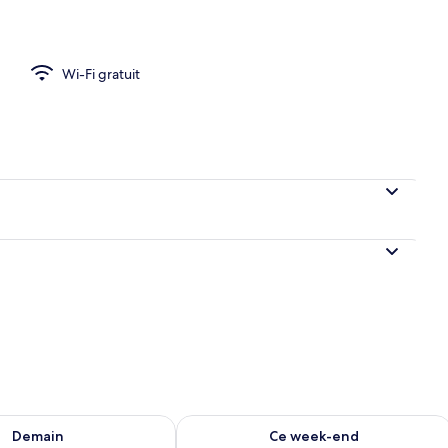
Wi-Fi gratuit
sponibilité pour demain août 8 - août 9
Vérifier la disponibilité pour ce week
Demain
Ce week-end