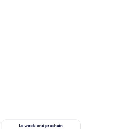
33 €.
-end août 7 - août 9
Vérifier la disponibilité pour le week-end prochain août 14 - a
Le week-end prochain