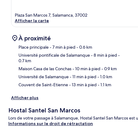
Plaza San Marcos 7, Salamanca, 37002
Afficher la carte
À proximité
Place principale
- 7 min à pied
- 0.6 km
Université pontificale de Salamanque
- 8 min à pied
-
0.7 km
Car
Maison Casa de las Conchas
- 10 min à pied
- 0.9 km
Université de Salamanque
- 11 min à pied
- 1.0 km
Couvent de Saint-Etienne
- 13 min à pied
- 1.1 km
Afficher plus
Hostal Santel San Marcos
Lors de votre passage à Salamanque, Hostal Santel San Marcos est un
Informations sur le droit de rétractation