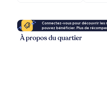
est
de
24 €
Connectez-vous pour découvrir les 
pouvez bénéficier. Plus de récompen
À propos du quartier