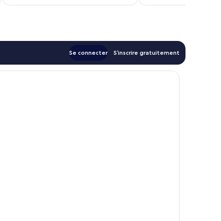
est
de
35 €
Se connecter
S’inscrire gratuitement