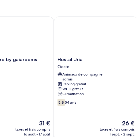
o by gaiarooms
Hostal Uria
Hostal
ero by gaiarooms
Hostal Uria
Uria
Oeste
Oeste
Animaux de compagnie
s
admis
Parking gratuit
Wi-Fi gratuit
Climatisation
5.8
5,8
54 avis
sur
10,
54 avis
Le
Le
31 €
26 €
nouveau
nouvea
taxes et frais compris
taxes et frais compris
prix
prix
16 août - 17 août
1 sept. - 2 sept.