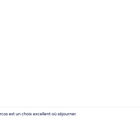
Coin salon da
cos est un choix excellent où séjourner.
Rideaux occul