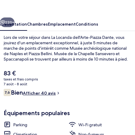
dell'Arte-
Piazza
cédent
Suivant
Dante
220+
Présentation
Chambres
Emplacement
Conditions
Lors de votre séjour dans La Locanda dell'Arte-Piazza Dante, vous
jouirez d'un emplacement exceptionnel, à juste 5 minutes de
marche de points d'intérêt comme Musée archéologique national
de Naples et Piazza Bellini. Musée de la Chapelle Sansevero et
Spaccanapoli se trouvent par ailleurs à moins de 10 minutes à pied.
Les transports publics se situent à une courte distance à pied :
Station Dante est à 4 min et Station Museo, à 4 min.
Le
83 €
prix
taxes et frais compris
actuel
7 août - 8 août
Extérieur
est
Avis
Bien
7,6
Afficher 40 avis
de
7,6 sur 10
voyageurs
83 €.
Équipements populaires
Parking
Wi-Fi gratuit
Climatisation
Non-fumeurs