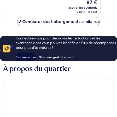
Le
87 €
bien,
nouveau
28 avis
taxes et frais compris
prix
7 août - 8 août
est
de
Comparer des hébergements similaires
87 €
Connectez-vous pour découvrir les réductions et les
avantages dont vous pouvez bénéficier. Plus de récompenses
pour plus d’aventures !
Se connecter
S’inscrire gratuitement
À propos du quartier