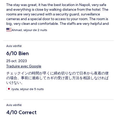
The stay was great, it has the best location in Napoli, very safe
and everything is close by walking distance from the hotel. The
rooms are very secured with a security guard, surveillance
cameras and a special door to access to your room. The room is
big, very clean and comfortable. The staffs are very helpful and
kind. The price was very cheap when compared to other hotels
Ahmad, séjour de 2 nuits
around and for the quality you get 😇
Avis vérifié
6/10 Bien
25 oct. 2023
Traduire avec Google
チェックインの時間が早くに締め切りなので日本から夜着の便
の場合、事前に連絡してカギの受け渡し方法を相談しなければ
いけない。
ryuta, séjour de 5 nuits
Avis vérifié
4/10 Correct