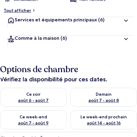
Tout afficher
Services et équipements principaux
(6)
Comme à la maison
(6)
Options de chambre
Vérifiez la disponibilité pour ces dates.
Vérifier la disponibilité pour ce soir août 6 - août 7
Vérifier la disponibilité pour 
Ce soir
Demain
août 6 - août 7
août 7 - août 8
Vérifier la disponibilité pour ce week-end août 7 - août 9
Vérifier la disponibilité pour 
Ce week-end
Le week-end prochain
août 7 - août 9
août 14 - août 16
Afficher
Un lit bien fait, avec du linge de lit b