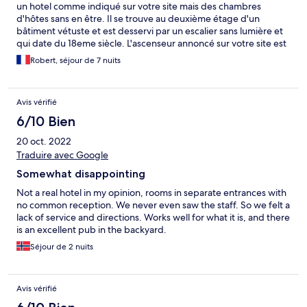
un hotel comme indiqué sur votre site mais des chambres
d'hôtes sans en être. Il se trouve au deuxième étage d'un
bâtiment vétuste et est desservi par un escalier sans lumière et
qui date du 18eme siècle. L'ascenseur annoncé sur votre site est
un ascenceur en métal rouillé genre cage d'une personne qui,
Robert, séjour de 7 nuits
on nous a dit, pouvait être utilisé !!! Nous n'en avons rien fait
evidemment tellement cela paraissait incroyable ! La
responsable n'était pas toujours présente donc il était difficile
Avis vérifié
de poser les questions urgentes et nécessaires. Le Wifi marchait
dans le bureau de la responsable mais était très aléatoire dans
6/10 Bien
notre chambre. On nous a fait croire que cela venait de notre
20 oct. 2022
téléphone: rien n'a été fait à ce effet. Dans une chaleur
étouffante pas de frigo ou d'endroit central où placer à manger
Traduire avec Google
ou à boire ni de coffre-fort pour y mettre les choses de valeur.
Somewhat disappointing
Et pour finir, l'un de nous a été très sérieusement piqué par des
punaises de lit !!! (chambre 203) et en souffre encore .
Not a real hotel in my opinion, rooms in separate entrances with
no common reception. We never even saw the staff. So we felt a
lack of service and directions. Works well for what it is, and there
is an excellent pub in the backyard.
Séjour de 2 nuits
Avis vérifié