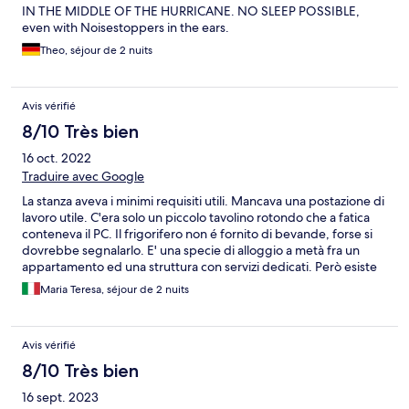
IN THE MIDDLE OF THE HURRICANE. NO SLEEP POSSIBLE,
even with Noisestoppers in the ears.
Theo, séjour de 2 nuits
Avis vérifié
8/10 Très bien
16 oct. 2022
Traduire avec Google
La stanza aveva i minimi requisiti utili. Mancava una postazione di
lavoro utile. C'era solo un piccolo tavolino rotondo che a fatica
conteneva il PC. Il frigorifero non é fornito di bevande, forse si
dovrebbe segnalarlo. E' una specie di alloggio a metà fra un
appartamento ed una struttura con servizi dedicati. Però esiste
una reception o almeno persone sempre contattabili. E questo é
Maria Teresa, séjour de 2 nuits
sicuramente un pregio.
Avis vérifié
8/10 Très bien
16 sept. 2023