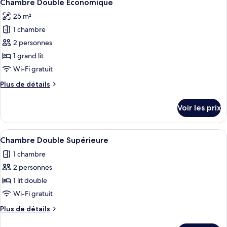
50
Chambre Double Économique
toutes
25 m²
les
1 chambre
photos
pour
2 personnes
ce
1 grand lit
type
Wi-Fi gratuit
de
Plus
Plus de détails
chambre :
de
Chambre
détails
Voir les prix
sur
Double
le
Économique
type
Afficher
Un lit bien fait, avec du linge de lit 
50
de
Chambre Double Supérieure
toutes
chambre
1 chambre
Chambre
les
Double
2 personnes
photos
Économique
pour
1 lit double
ce
Wi-Fi gratuit
type
Plus
Plus de détails
de
de
détails