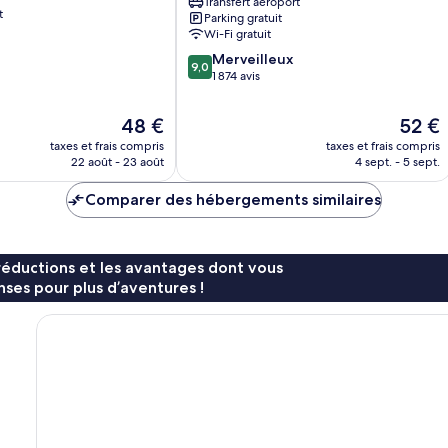
Transfert aéroport
Kingston
t
Parking gratuit
Hotels
Wi-Fi gratuit
Sukhumvit
9.0
Merveilleux
9,0
sur
1 874 avis
10,
Merveilleux,
Le
Le
48 €
52 €
1 874 avis
nouveau
nouvea
taxes et frais compris
taxes et frais compris
prix
prix
22 août - 23 août
4 sept. - 5 sept.
est
est
de
de
Comparer des hébergements similaires
48 €
52 €
réductions et les avantages dont vous
ses pour plus d’aventures !