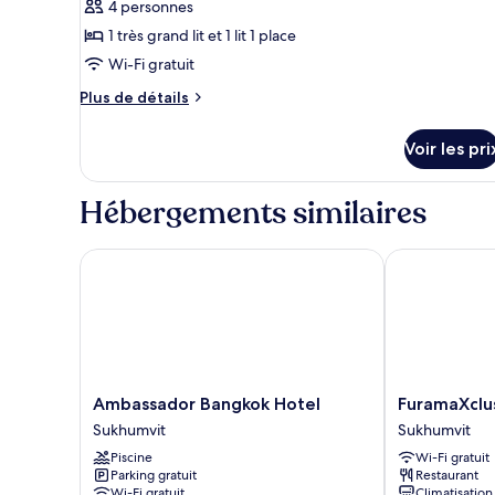
4 personnes
type
1 très grand lit et 1 lit 1 place
de
Wi-Fi gratuit
chambre :
Chambre
Plus
Plus de détails
Premium
de
détails
Voir les pri
sur
le
type
Hébergements similaires
de
chambre
Chambre
Ambassador Bangkok Hotel
FuramaXclusi
Premium
Ambassador
FuramaXclusi
Ambassador Bangkok Hotel
FuramaXclu
Bangkok
Asoke
Sukhumvit
Sukhumvit
Hotel
Hotel
Piscine
Wi-Fi gratuit
Sukhumvit
Sukhumvit
Parking gratuit
Restaurant
Wi-Fi gratuit
Climatisation