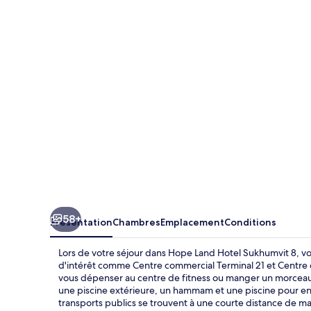
Land
Hotel
Sukhumvit
8
58+
Présentation
Chambres
Emplacement
Conditions
Lors de votre séjour dans Hope Land Hotel Sukhumvit 8, v
d'intérêt comme Centre commercial Terminal 21 et Centre 
vous dépenser au centre de fitness ou manger un morceau a
une piscine extérieure, un hammam et une piscine pour enf
transports publics se trouvent à une courte distance de ma