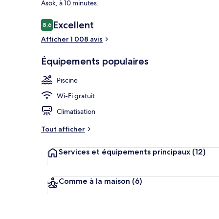
Asok, à 10 minutes.
Avis
Excellent
8,6
8,6 sur 10
voyageurs
Afficher 1 008 avis
Piscine extér
Équipements populaires
Piscine
Wi-Fi gratuit
Climatisation
Tout afficher
Services et équipements principaux
(12)
Comme à la maison
(6)