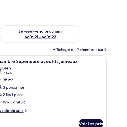
-end août 14 - août 16
Vérifier la disponibilité pour le week-end prochain août 21 - 
Le week-end prochain
août 21 - août 23
Affichage de 9 chambres sur 9
t blanche et rouge, deux oreillers rouges et une table de chevet avec une la
fficher
Une chambre d’hôtel avec deux lits, un bureau
6
hambre Supérieure avec lits jumeaux
outes
Bien
s
8
7,8 sur 10
(17 avis)
17 avis
hotos
35 m²
our
3 personnes
e
2 lits 1 place
ype
Wi-Fi gratuit
e
hambre :
us
us de détails
e
hambre
tails
upérieure
Voir les prix
r