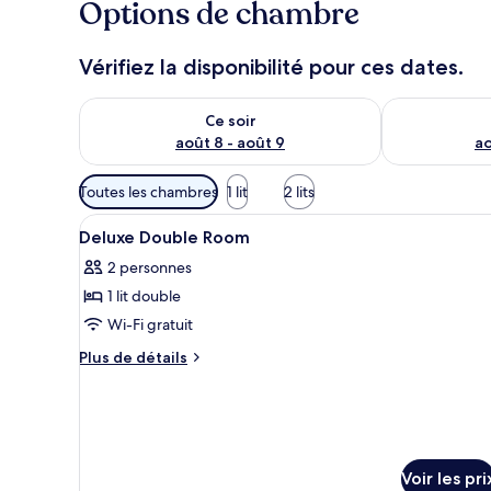
Options de chambre
Vérifiez la disponibilité pour ces dates.
Vérifier la disponibilité pour ce soir août 8 - août 9
Vérifier la di
Ce soir
août 8 - août 9
ao
Filtres
Toutes les chambres
1 lit
2 lits
disponibles
Afficher
Un grand lit agrémenté d’un co
pour
6
Deluxe Double Room
toutes
les
2 personnes
les
chambres
1 lit double
photos
pour
Wi-Fi gratuit
ce
Plus
Plus de détails
type
de
détails
de
sur
chambre :
le
Deluxe
type
Double
de
Voir les pri