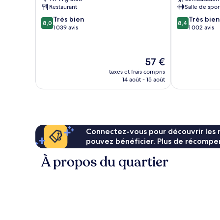
Restaurant
Salle de spor
8.0
8.4
Très bien
Très bien
8,0
8,4
sur
sur
1 039 avis
1 002 avis
10,
10,
Très
Très
bien,
bien,
Le
57 €
1 039 avis
1 002 avis
nouveau
taxes et frais compris
prix
14 août - 15 août
est
de
57 €
Connectez-vous pour découvrir les 
pouvez bénéficier. Plus de récompen
À propos du quartier