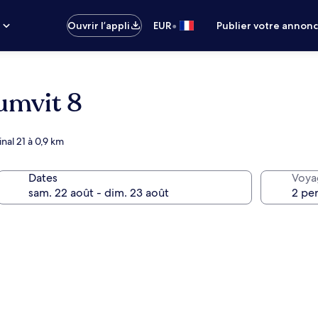
•
s
Ouvrir l’appli
EUR
Publier votre annon
umvit 8
nal 21 à 0,9 km
Dates
Voya