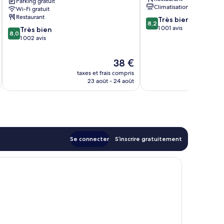
Parking gratuit
by
Climatisation
Wi-Fi gratuit
Kingston
Restaurant
8.2
Très bien
Hotels
8,2
sur
1 001 avis
8.0
Sukhumvit
Très bien
8,0
10,
sur
1 002 avis
Très
10,
bien,
Très
Le
38 €
1 001 avis
bien,
u
nouveau
taxes et frais compris
tax
1 002 avis
prix
23 août - 24 août
est
de
38 €
Se connecter
S’inscrire gratuitement