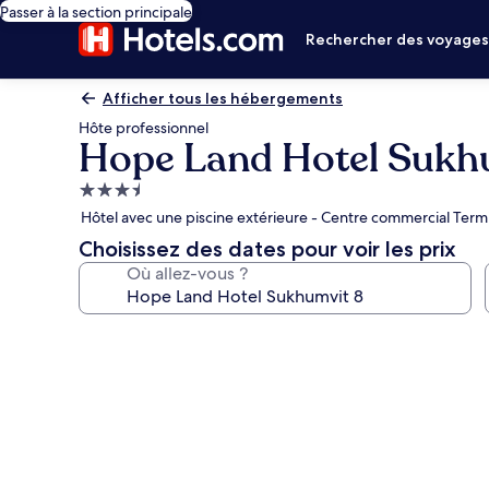
Passer à la section principale
Rechercher des voyage
Afficher tous les hébergements
Hôte professionnel
Hope Land Hotel Sukh
Hébergement
3.5 étoiles
Hôtel avec une piscine extérieure - Centre commercial Termi
Choisissez des dates pour voir les prix
Où allez-vous ?
Galerie
photos
de
l’hébergement
Hope