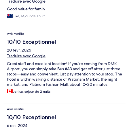
Traduire avec Google
Good value for family
luke, séjour de 1 nuit
Avis vérifié
10/10 Exceptionnel
20 févr. 2026
Traduire avec Google
Great staff and excellent location! If you’re coming from DMK
Airport, you can simply take Bus #A3 and get off after just three
stops—easy and convenient, just pay attention to your stop. The
hotel is within walking distance of Pratunam Market, the night
market, and Platinum Fashion Mall, about 10–20 minutes
depending on your pace. Overall, it was a great stay at a very
Jenica, séjour de 2 nuits
reasonable price. Thank you so much!
Avis vérifié
10/10 Exceptionnel
6 oct. 2024