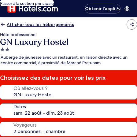
Passer à la section principale
Obtenir l’appli
Afficher tous les hébergements
Hôte professionnel
GN Luxury Hostel
Hébergement
2.0 étoiles
Auberge de jeunesse avec un restaurant, en liaison directe avec un
centre commercial, à proximité de Marché Pratunam
Choisissez des dates pour voir les prix
Où allez-vous ?
Dates
Voyageurs