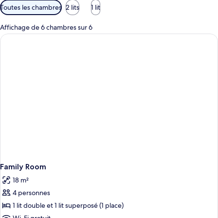
Filtres
Toutes les chambres
2 lits
1 lit
disponibles
pour
Affichage de 6 chambres sur 6
les
chambres
Family Room
18 m²
4 personnes
1 lit double et 1 lit superposé (1 place)