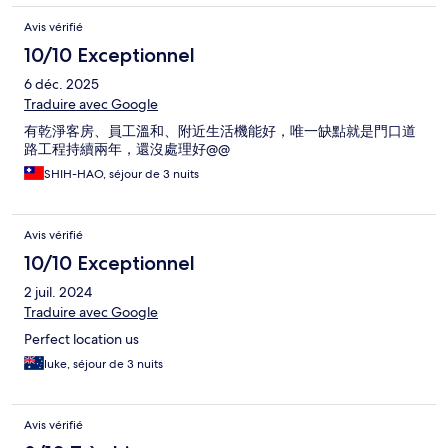
Avis vérifié
10/10 Exceptionnel
6 déc. 2025
Traduire avec Google
有乾淨客房、員工溫和、附近生活機能好，唯一缺點就是門口道
路工程持續兩年，還沒處理好@@
SHIH-HAO, séjour de 3 nuits
Avis vérifié
10/10 Exceptionnel
2 juil. 2024
Traduire avec Google
Perfect location us
luke, séjour de 3 nuits
Avis vérifié