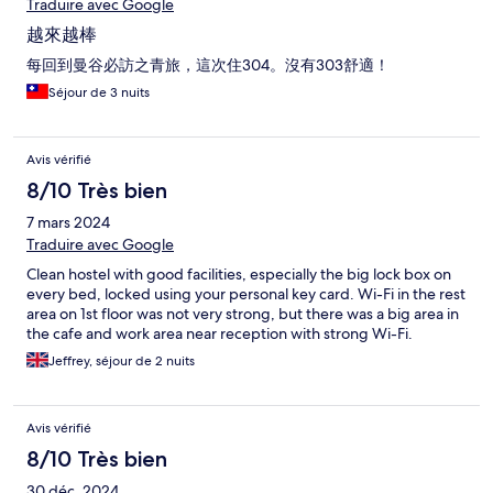
Traduire avec Google
越來越棒
每回到曼谷必訪之青旅，這次住304。沒有303舒適！
Séjour de 3 nuits
Avis vérifié
8/10 Très bien
7 mars 2024
Traduire avec Google
Clean hostel with good facilities, especially the big lock box on
every bed, locked using your personal key card. Wi-Fi in the rest
area on 1st floor was not very strong, but there was a big area in
the cafe and work area near reception with strong Wi-Fi.
Jeffrey, séjour de 2 nuits
Avis vérifié
8/10 Très bien
30 déc. 2024