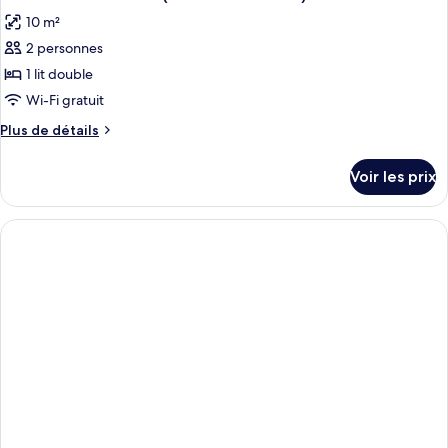
10 m²
2 personnes
1 lit double
Wi-Fi gratuit
Plus
Plus de détails
de
détails
Voir les prix
sur
le
type
de
chambre
Exclusive
Double
Bed
(Private
Bathroom)