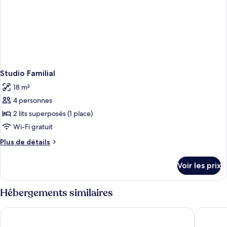
Studio Familial
18 m²
4 personnes
2 lits superposés (1 place)
Wi-Fi gratuit
Plus
Plus de détails
de
détails
Voir les prix
sur
le
type
Hébergements similaires
de
chambre
Cubic Bed Pratunam - Hostel
Siam Sta
Studio
Familial