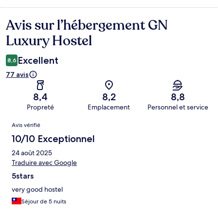
Avis sur l’hébergement GN
Avis
Luxury Hostel
Excellent
8,6
77 avis
8,4
8,2
8,8
Propreté
Emplacement
Personnel et service
Avis
Avis vérifié
10/10 Exceptionnel
24 août 2025
Traduire avec Google
5stars
very good hostel
Séjour de 5 nuits