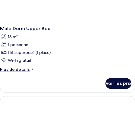
Male Dorm Upper Bed
18 m²
1 personne
1 lit superposé (1 place)
Wi-Fi gratuit
Plus
Plus de détails
de
détails
Voir les prix
sur
le
type
de
chambre
Male
Dorm
Upper
Bed