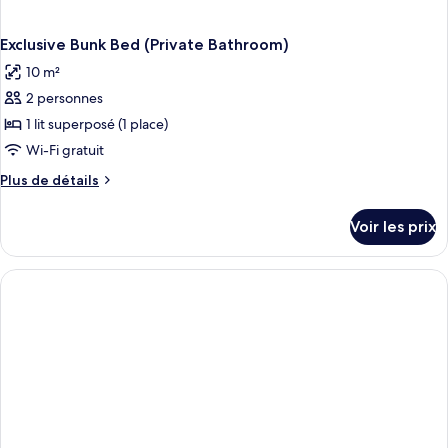
Exclusive Bunk Bed (Private Bathroom)
10 m²
2 personnes
1 lit superposé (1 place)
Wi-Fi gratuit
Plus
Plus de détails
de
détails
Voir les prix
sur
le
type
de
chambre
Exclusive
Bunk
Bed
(Private
Bathroom)