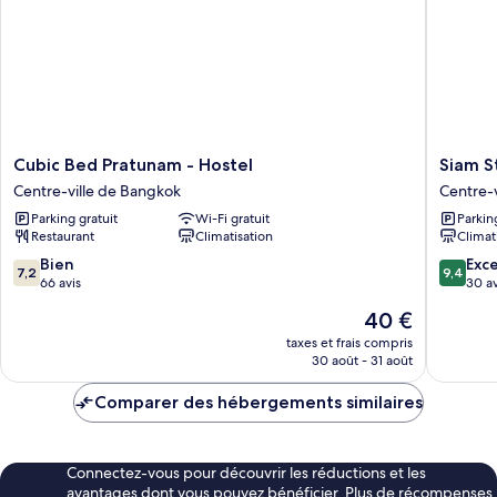
Cubic
Siam
Cubic Bed Pratunam - Hostel
Siam S
Bed
Stadium
Centre-ville de Bangkok
Centre-
Pratunam
Hostel
Parking gratuit
Wi-Fi gratuit
Parkin
-
Centre-
Restaurant
Climatisation
Climat
Hostel
ville
Centre-
de
7.2
9.4
Bien
Exc
7,2
9,4
ville
Bangko
sur
sur
66 avis
30 av
de
10,
10,
Le
40 €
Bangkok
Bien,
Exceptio
nouveau
66 avis
30 avis
taxes et frais compris
prix
30 août - 31 août
est
de
Comparer des hébergements similaires
40 €
Connectez-vous pour découvrir les réductions et les
avantages dont vous pouvez bénéficier. Plus de récompenses