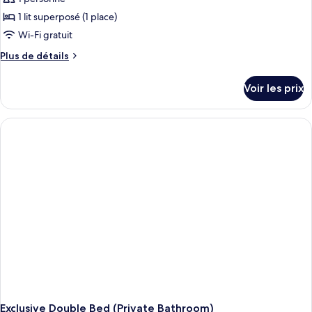
1 lit superposé (1 place)
Wi-Fi gratuit
Plus
Plus de détails
de
détails
Voir les prix
sur
le
type
de
chambre
Male
Dorm
Lower
bed
Exclusive Double Bed (Private Bathroom)