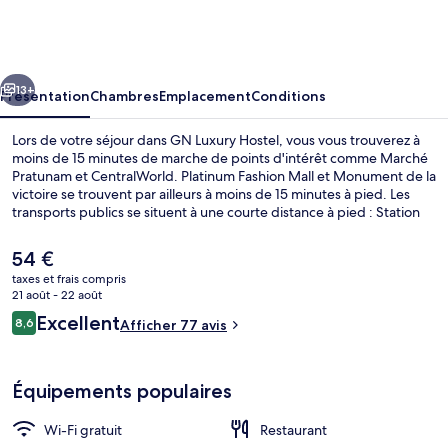
Luxury
Hostel
cédent
Suivant
13+
Présentation
Chambres
Emplacement
Conditions
Lors de votre séjour dans GN Luxury Hostel, vous vous trouverez à
moins de 15 minutes de marche de points d'intérêt comme Marché
Pratunam et CentralWorld. Platinum Fashion Mall et Monument de la
victoire se trouvent par ailleurs à moins de 15 minutes à pied. Les
transports publics se situent à une courte distance à pied : Station
de Airport Rail Link Ratchaprarop est à 3 min et Station de BTS
Victory Monument, à 12 min.
Le
54 €
prix
taxes et frais compris
actuel
21 août - 22 août
Salle de réception
est
Avis
Excellent
8,6
Afficher 77 avis
de
8,6 sur 10
voyageurs
54 €.
Équipements populaires
Wi-Fi gratuit
Restaurant