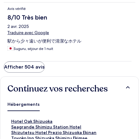
Avis vérifié
8/10 Très bien
2 avr. 2025
Traduire avec Google
駅から少々遠いが便利で清潔なホテル
Suguru, séjour de 1 nuit
Afficher 504 avis
Continuez vos recherches
Hébergements
L
Hotel Oak Shizuoka
i
L
Seagrande Shimizu Station Hotel
e
i
L
Shizutetsu Hotel Prezio Shizuoka Ekinan
n
e
i
L
Toyoko Inn Shizuoka Shimizu Ekimae