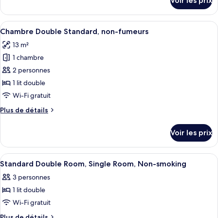
Voir les prix
sur
Double
le
Standard,
type
Afficher
Bureau, fer et planche à repasser, Wi-F
fumeurs
6
de
Chambre Double Standard, non-fumeurs
toutes
chambre
13 m²
Chambre
les
Double
1 chambre
photos
Standard,
pour
2 personnes
fumeurs
ce
1 lit double
type
Wi-Fi gratuit
de
Plus
Plus de détails
chambre :
de
Chambre
détails
Voir les prix
sur
Double
le
Standard,
type
Afficher
Une bouilloire électrique de couleur b
non-
8
de
Standard Double Room, Single Room, Non-smoking
toutes
fumeurs
chambre
3 personnes
Chambre
les
Double
1 lit double
photos
Standard,
pour
Wi-Fi gratuit
non-
ce
fumeurs
Plus
Plus de détails