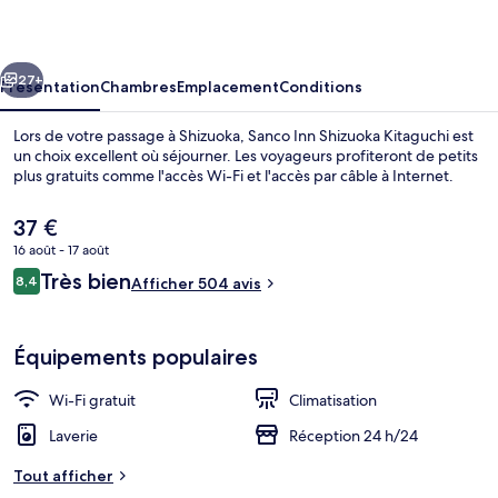
Shizuoka
Kitaguchi
cédent
Suivant
27+
Présentation
Chambres
Emplacement
Conditions
Lors de votre passage à Shizuoka, Sanco Inn Shizuoka Kitaguchi est
un choix excellent où séjourner. Les voyageurs profiteront de petits
plus gratuits comme l'accès Wi-Fi et l'accès par câble à Internet.
Le
37 €
prix
16 août - 17 août
actuel
Avis
Très bien
8,4
est
Afficher 504 avis
8,4 sur 10
voyageurs
de
Bureau, fer et planche à repasser, Wi-F
37 €.
Équipements populaires
Wi-Fi gratuit
Climatisation
Laverie
Réception 24 h/24
Tout afficher