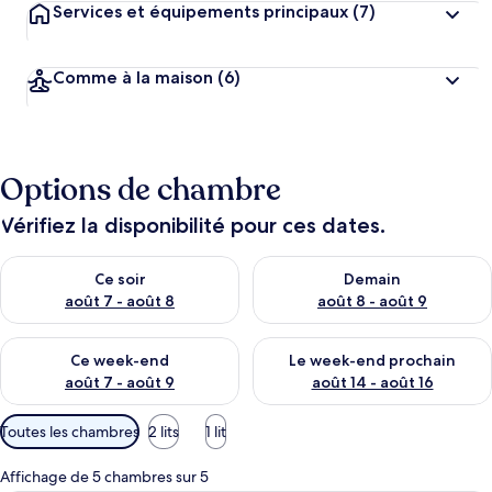
Services et équipements principaux
(7)
Comme à la maison
(6)
Options de chambre
Vérifiez la disponibilité pour ces dates.
Vérifier la disponibilité pour ce soir août 7 - août 8
Vérifier la disponibilité pour 
Ce soir
Demain
août 7 - août 8
août 8 - août 9
Vérifier la disponibilité pour ce week-end août 7 - août 9
Vérifier la disponibilité pour 
Ce week-end
Le week-end prochain
août 7 - août 9
août 14 - août 16
Filtres
Toutes les chambres
2 lits
1 lit
disponibles
pour
Affichage de 5 chambres sur 5