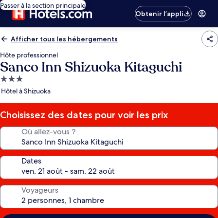
Passer à la section principale
Obtenir l’appli
Afficher tous les hébergements
Hôte professionnel
Sanco Inn Shizuoka Kitaguchi
Hébergement
3.0 étoiles
Hôtel à Shizuoka
Choisissez des dates pour voir les prix
Où allez-vous ?
Dates
Voyageurs