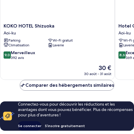
Smoking
KOKO
Hotel
KOKO HOTEL Shizuoka
Hotel 
HOTEL
Citio
Aoi-ku
Aoi-ku
Shizuoka
Shizuok
Parking
Wi-Fi gratuit
Wi-Fi 
Aoi-
Aoi-
Climatisation
Laverie
Laveri
ku
ku
9.0
8.6
Merveilleux
Exce
9,0
8,6
sur
sur
392 avis
369 a
10,
10,
Le
30 €
Merveilleux,
Excellen
nouveau
392 avis
369 avis
30 août - 31 août
prix
est
Comparer des hébergements similaires
de
30 €
Connectez-vous pour découvrir les réductions et les
avantages dont vous pouvez bénéficier. Plus de récompenses
pour plus d’aventures !
Se connecter
S’inscrire gratuitement