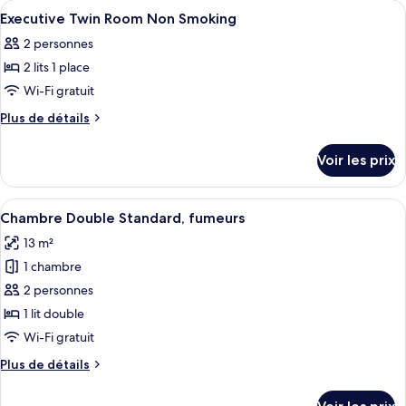
les
Afficher
Une chambre d’hôtel avec deux lits, 
1
Executive Twin Room Non Smoking
chambres
toutes
2 personnes
les
2 lits 1 place
photos
pour
Wi-Fi gratuit
ce
Plus
Plus de détails
type
de
détails
de
Voir les prix
sur
chambre :
le
Executive
type
Afficher
Bureau, fer et planche à repasser, Wi-F
6
Twin
de
Chambre Double Standard, fumeurs
toutes
chambre
Room
13 m²
Executive
les
Non
Twin
1 chambre
photos
Smoking
Room
pour
2 personnes
Non
ce
Smoking
1 lit double
type
Wi-Fi gratuit
de
Plus
Plus de détails
chambre :
de
Chambre
détails