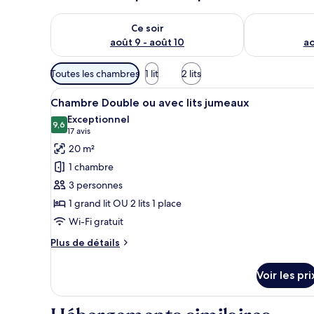
s
Vérifier la disponibilité pour ce soir août 9 - août 10
Vérifier la di
Ce soir
août 9 - août 10
ao
Filtres
Toutes les chambres
1 lit
2 lits
disponibles
Afficher
Une chambre d’hôtel moderne av
pour
6
Chambre Double ou avec lits jumeaux
toutes
les
Exceptionnel
les
9,6
chambres
9,6 sur 10
(17 avis)
17 avis
photos
20 m²
pour
1 chambre
ce
3 personnes
type
1 grand lit OU 2 lits 1 place
de
Wi-Fi gratuit
chambre :
Chambre
Plus
Plus de détails
Double
de
détails
ou
Voir les pri
sur
avec
le
lits
type