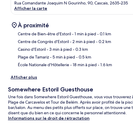
Rua Comandante Joaquim N Gourinho, 90, Cascais, 2635-235
Afficher la carte
À proximité
Centre de Bien-être d'Estoril
- 1 min à pied
- 0.1 km
Centre de Congrès d'Estoril
- 2 min à pied
- 0.2 km
Car
Casino d'Estoril
- 3 min à pied
- 0.3 km
Plage de Tamariz
- 5 min à pied
- 0.5 km
École Nationale d'Hôtellerie
- 18 min à pied
- 1.6 km
Afficher plus
Somewhere Estoril Guesthouse
Une fois dans Somewhere Estoril Guesthouse, vous vous trouverez à
Plage de Carcavelos et Tour de Belém. Après avoir profité de la pis
bar/salon. Au menu des petits plus offerts sur place, on trouve une 
disent que du bien en ce qui concerne le personnel attentionné.
Informations sur le droit de rétractation