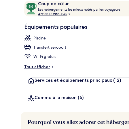
Avis
9,6
Coup de cœur
voyageurs
L
sur
Les hébergements les mieux notés par les voyageurs
e
Afficher 288 avis
10,
s
Coup
Piscine extér
Équipements populaires
de
h
cœur
é
Piscine
b
e
Transfert aéroport
r
g
Wi-Fi gratuit
e
m
Tout afficher
e
n
Services et équipements principaux
(12)
t
s
l
Comme à la maison
(6)
e
s
m
Pourquoi vous allez adorer cet héberg
i
e