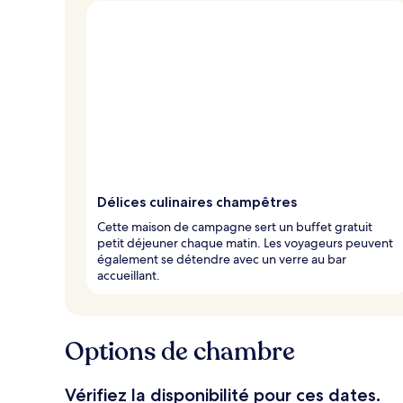
u
x
n
o
t
é
s
p
a
r
Délices culinaires champêtres
l
Cette maison de campagne sert un buffet gratuit
e
petit déjeuner chaque matin. Les voyageurs peuvent
s
également se détendre avec un verre au bar
accueillant.
v
o
y
a
Options de chambre
g
e
u
Vérifiez la disponibilité pour ces dates.
r