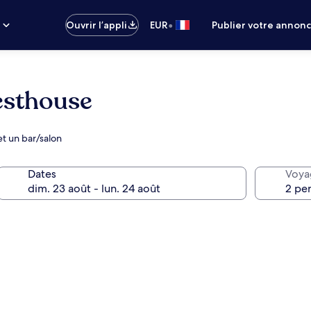
•
s
Ouvrir l’appli
EUR
Publier votre annon
esthouse
t un bar/salon
Dates
Voya