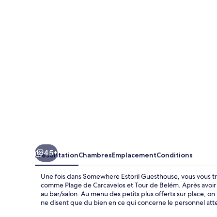
Estoril
Guesthouse
45+
Présentation
Chambres
Emplacement
Conditions
Une fois dans Somewhere Estoril Guesthouse, vous vous tro
comme Plage de Carcavelos et Tour de Belém. Après avoir p
au bar/salon. Au menu des petits plus offerts sur place, on
ne disent que du bien en ce qui concerne le personnel att