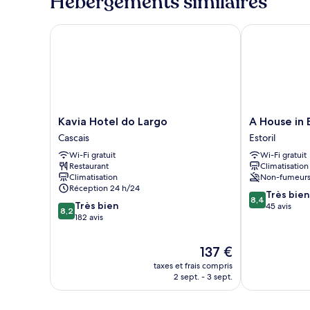
Hébergements similaires
de
jumeaux
chambre
Chambre
Kavia Hotel do Largo
A House in Est
Double
ou
avec
lits
jumeaux
Kavia
A
Kavia Hotel do Largo
A House in E
Hotel
House
Cascais
Estoril
do
in
Wi-Fi gratuit
Wi-Fi gratuit
Largo
Estoril
Restaurant
Climatisation
Cascais
Estoril
Climatisation
Non-fumeur
Réception 24 h/24
8.4
Très bien
8,4
8.2
Très bien
sur
45 avis
8,2
sur
182 avis
10,
10,
Très
Très
bien,
Le
137 €
bien,
45 avis
nouveau
taxes et frais compris
182 avis
prix
2 sept. - 3 sept.
est
de