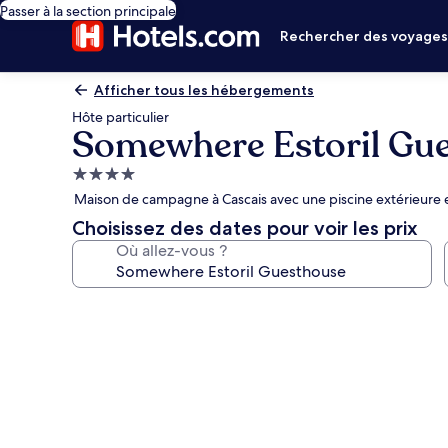
Passer à la section principale
Rechercher des voyage
Afficher tous les hébergements
Hôte particulier
Somewhere Estoril Gu
Hébergement
4.0 étoiles
Maison de campagne à Cascais avec une piscine extérieure e
Choisissez des dates pour voir les prix
Où allez-vous ?
Galerie
photos
de
l’hébergement
Somewhere