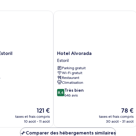
de
d
jumeaux,
chambre
c
terrasse
Chambre
Su
oril
Hotel Alvorada
Double
De
ou
avec
lits
jumeaux,
terrasse
Hotel
storil
Hotel Alvorada
Alvorada
Estoril
Estoril
Parking gratuit
Wi-Fi gratuit
s
Restaurant
Climatisation
8.4
Très bien
8,4
sur
646 avis
10,
Très
Le
Le
121 €
78 €
bien,
nouveau
nouvea
taxes et frais compris
taxes et frais compris
646 avis
prix
prix
10 août - 11 août
30 août - 31 août
est
est
de
de
Comparer des hébergements similaires