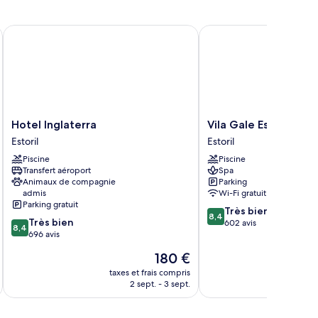
e
hambre
ite
Hotel Inglaterra
Vila Gale Estoril Hotel
luxe
Hotel
Vila
Hotel Inglaterra
Vila Gale Estoril Hote
Inglaterra
Gale
Estoril
Estoril
Estoril
Estoril
Piscine
Piscine
Hotel
Transfert aéroport
Spa
Estoril
Animaux de compagnie
Parking
admis
Wi-Fi gratuit
Parking gratuit
8.4
Très bien
8,4
8.4
Très bien
sur
602 avis
8,4
sur
696 avis
10,
10,
Très
Le
180 €
Très
bien,
u
nouveau
bien,
taxes et frais compris
tax
602 avis
prix
2 sept. - 3 sept.
696 avis
est
de