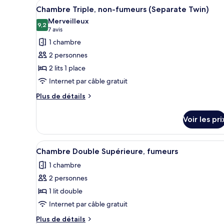
Smoking
Room,
Afficher
Une chambre d’hôtel avec deux 
13
Chambre Triple, non-fumeurs (Separate Twin)
Non
toutes
Smoking
Merveilleux
les
9,2
9,2 sur 10
(7 avis)
7 avis
photos
1 chambre
pour
2 personnes
ce
2 lits 1 place
type
Internet par câble gratuit
de
chambre :
Plus
Plus de détails
de
Chambre
détails
Triple,
Voir les pri
sur
non-
le
fumeurs
type
Afficher
Une chambre d’hôtel avec un gr
13
de
Chambre Double Supérieure, fumeurs
(Separate
toutes
chambre
Twin)
1 chambre
Chambre
les
Triple,
2 personnes
photos
non-
pour
1 lit double
fumeurs
ce
(Separate
Internet par câble gratuit
Twin)
type
Plus
Plus de détails