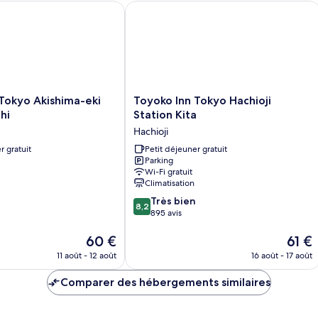
okyo Akishima-eki Minami-guchi
Toyoko Inn Tokyo Hachioji Station Kit
Pr
no
fu
(P
Toyoko
Tokyo Akishima-eki
Toyoko Inn Tokyo Hachioji
Inn
hi
Station Kita
Tokyo
Hachioji
Hachioji
r gratuit
Station
Petit déjeuner gratuit
Parking
Kita
Wi-Fi gratuit
Hachioji
Climatisation
8.2
Très bien
8,2
sur
895 avis
10,
Le
Très
Le
60 €
61 €
nouveau
bien,
nouve
11 août - 12 août
16 août - 17 août
prix
895 avis
prix
est
est
Comparer des hébergements similaires
de
de
60 €
61 €