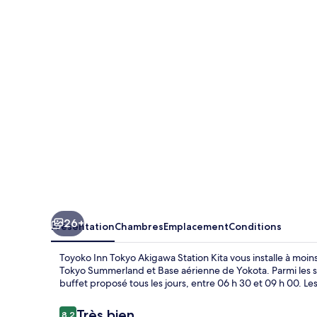
Inn
Tokyo
Akigawa
Station
Kita
26+
Présentation
Chambres
Emplacement
Conditions
Toyoko Inn Tokyo Akigawa Station Kita vous installe à moi
Tokyo Summerland et Base aérienne de Yokota. Parmi les ser
buffet proposé tous les jours, entre 06 h 30 et 09 h 00. Le
Avis
Très bien
8,2