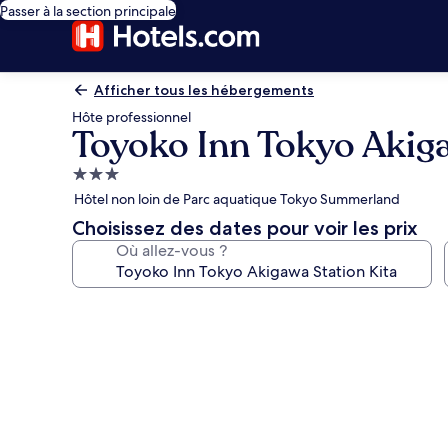
Passer à la section principale
Afficher tous les hébergements
Hôte professionnel
Toyoko Inn Tokyo Akiga
Hébergement
3.0 étoiles
Hôtel non loin de Parc aquatique Tokyo Summerland
Choisissez des dates pour voir les prix
Où allez-vous ?
Galerie
photos
de
l’hébergement
Toyoko