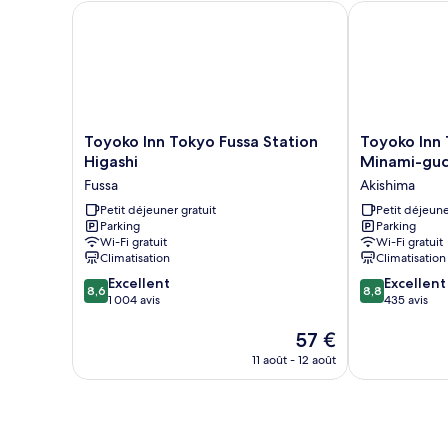
Chambre
Toyoko Inn Tokyo Fussa Station Higashi
Toyoko Inn T
Double
Supérieure,
non-
fumeurs
Toyoko
Toyoko
Toyoko Inn Tokyo Fussa Station
Toyoko Inn 
Inn
Inn
Higashi
Minami-guc
Tokyo
Tokyo
Fussa
Akishima
Fussa
Akishima-
Station
Petit déjeuner gratuit
eki
Petit déjeune
Parking
Parking
Higashi
Minami-
Wi-Fi gratuit
Wi-Fi gratuit
Fussa
guchi
Climatisation
Climatisation
Akishima
8.6
8.8
Excellent
Excellent
8,6
8,8
sur
sur
1 004 avis
435 avis
10,
10,
Excellent,
Le
Excellent,
57 €
1 004 avis
nouveau
435 avis
11 août - 12 août
prix
est
de
57 €