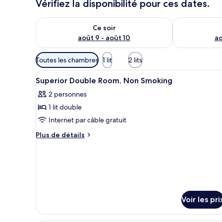
Vérifiez la disponibilité pour ces dates.
Vérifier la disponibilité pour ce soir août 9 - août 10
Vérifier la di
Ce soir
août 9 - août 10
ao
Filtres
Toutes les chambres
1 lit
2 lits
disponibles
Afficher
Une chambre d’hôtel avec un li
pour
17
Superior Double Room, Non Smoking
toutes
les
2 personnes
les
chambres
1 lit double
photos
pour
Internet par câble gratuit
ce
Plus
Plus de détails
type
de
détails
de
sur
chambre :
le
Superior
type
Double
de
chambre
Room,
Voir les pri
Superior
Non
Double