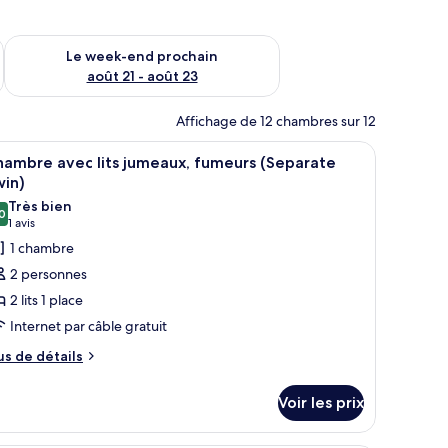
-end août 14 - août 16
Vérifier la disponibilité pour le week-end prochain août 21 - 
Le week-end prochain
août 21 - août 23
Affichage de 12 chambres sur 12
ureau, une chaise, un ordinateur, une horloge et une porte.
fficher
Une chambre d’hôtel avec deux lits, un bureau
13
ambre avec lits jumeaux, fumeurs (Separate
outes
win)
s
Très bien
0
hotos
8,0 sur 10
(1 avis)
1 avis
our
1 chambre
e
2 personnes
ype
2 lits 1 place
e
Internet par câble gratuit
hambre :
us
hambre
us de détails
e
vec
tails
ts
Voir les prix
r
umeaux,
pe