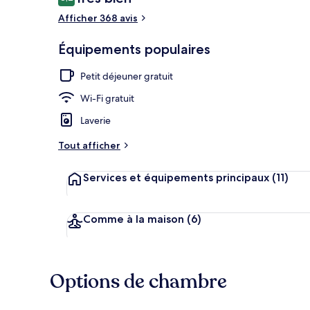
8,2 sur 10
voyageurs
Afficher 368 avis
Équipements populaires
Entrée de l’
Petit déjeuner gratuit
Wi-Fi gratuit
Laverie
Tout afficher
Services et équipements principaux
(11)
Comme à la maison
(6)
Options de chambre