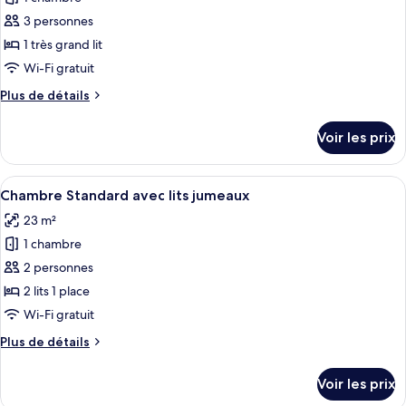
photos
Junior
pour
3 personnes
ce
1 très grand lit
type
Wi-Fi gratuit
de
Plus
Plus de détails
chambre :
de
Suite
détails
Voir les prix
sur
Majestueuse
le
type
Afficher
Une chambre d’hôtel avec deux lits, u
4
de
Chambre Standard avec lits jumeaux
toutes
chambre
23 m²
Suite
les
Majestueuse
1 chambre
photos
pour
2 personnes
ce
2 lits 1 place
type
Wi-Fi gratuit
de
Plus
Plus de détails
chambre :
de
Chambre
détails
Voir les prix
sur
Standard
le