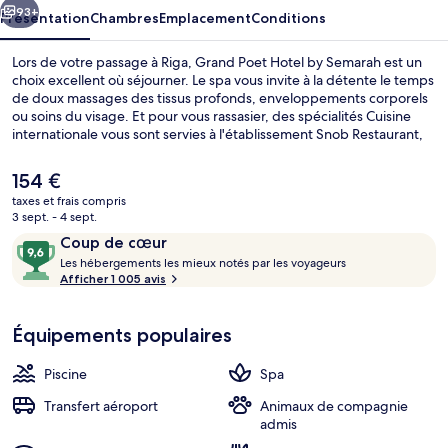
Semarah
93+
Présentation
Chambres
Emplacement
Conditions
Lors de votre passage à Riga, Grand Poet Hotel by Semarah est un
choix excellent où séjourner. Le spa vous invite à la détente le temps
de doux massages des tissus profonds, enveloppements corporels
ou soins du visage. Et pour vous rassasier, des spécialités Cuisine
internationale vous sont servies à l'établissement Snob Restaurant,
qui est ouvert à l'heure du petit déjeuner, du déjeuner et du dîner.
Parmi les autres avantages de cet hôtel de luxe, on trouve une
Le
154 €
piscine couverte, un bar / salon et une salle de fitness ouverte 24
prix
taxes et frais compris
h/24, l'idéal pour des vacances sans soucis. Les autres voyageurs ne
actuel
3 sept. - 4 sept.
tarissent pas d'éloges en ce qui concerne le personnel attentionné
Façade de l’hébergement
est
Avis
9,6
et la présentation générale.
Coup de cœur
de
voyageurs
L
sur
Les hébergements les mieux notés par les voyageurs
154 €.
e
Afficher 1 005 avis
10,
s
Coup
de
Équipements populaires
h
cœur
é
b
Piscine
Spa
e
r
Transfert aéroport
Animaux de compagnie
g
admis
e