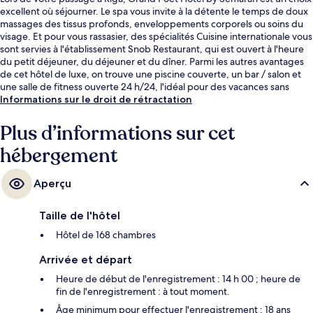
excellent où séjourner. Le spa vous invite à la détente le temps de doux
massages des tissus profonds, enveloppements corporels ou soins du
visage. Et pour vous rassasier, des spécialités Cuisine internationale vous
sont servies à l'établissement Snob Restaurant, qui est ouvert à l'heure
du petit déjeuner, du déjeuner et du dîner. Parmi les autres avantages
de cet hôtel de luxe, on trouve une piscine couverte, un bar / salon et
une salle de fitness ouverte 24 h/24, l'idéal pour des vacances sans
soucis. Les autres voyageurs ne tarissent pas d'éloges en ce qui
Informations sur le droit de rétractation
concerne le personnel attentionné et la présentation générale.
Plus d’informations sur cet
hébergement
Aperçu
Taille de l'hôtel
Hôtel de 168 chambres
Arrivée et départ
Heure de début de l'enregistrement : 14 h 00 ; heure de
fin de l'enregistrement : à tout moment.
Âge minimum pour effectuer l'enregistrement : 18 ans