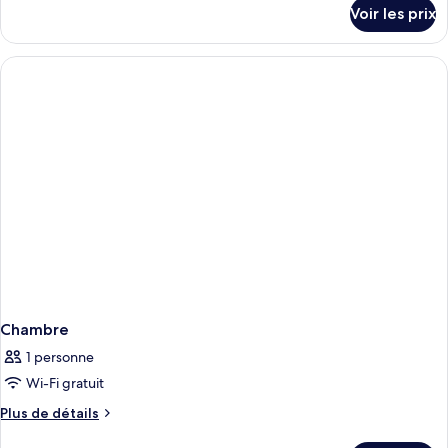
détails
Voir les prix
sur
le
type
de
chambre
Chambre
Chambre
1 personne
Wi-Fi gratuit
Plus
Plus de détails
de
détails