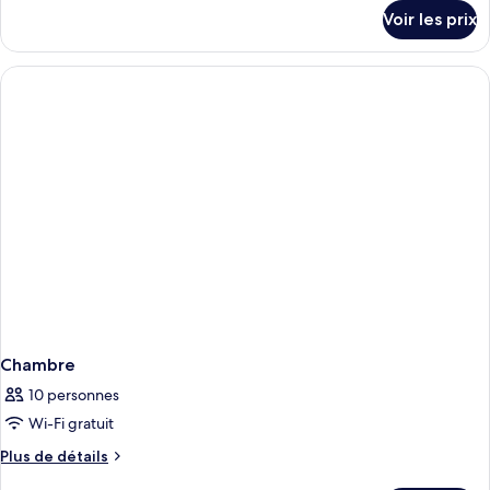
Suite,
détails
Voir les prix
sur
vue
le
cour
type
intérieure
de
chambre
Suite,
vue
cour
intérieure
Chambre
10 personnes
Wi-Fi gratuit
Plus
Plus de détails
de