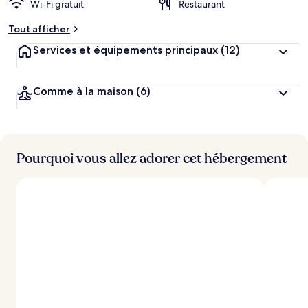
Wi-Fi gratuit
Restaurant
m
e
Tout afficher
n
t
Services et équipements principaux
(12)
s
l
Comme à la maison
(6)
e
s
m
i
Pourquoi vous allez adorer cet hébergement
e
u
x
n
o
t
é
s
p
a
r