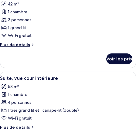
Premium,
42 m²
photos
non-
1
pour
1 chambre
fumeurs,
très
ce
grand
vue
3 personnes
lit,
type
parc
1 grand lit
non-
de
Wi-Fi gratuit
fumeurs,
chambre :
vue
Plus
Plus de détails
Chambre
parc
de
Double
détails
Voir les prix
Supérieure,
sur
le
vue
type
Afficher
Suite, vue cour intérieure | Coin séjour
parc
6
de
Suite, vue cour intérieure
toutes
chambre
58 m²
Chambre
les
Double
1 chambre
photos
Supérieure,
pour
4 personnes
vue
ce
parc
1 très grand lit et 1 canapé-lit (double)
type
Wi-Fi gratuit
de
Plus
Plus de détails
chambre :
de