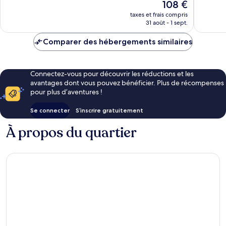
Le
108 €
1 284 avi
Merveilleux,
nouveau
1 006 avis
taxes et frais compris
prix
31 août - 1 sept.
est
de
Comparer des hébergements similaires
108 €
Connectez-vous pour découvrir les réductions et les
avantages dont vous pouvez bénéficier. Plus de récompenses
pour plus d’aventures !
Se connecter
S’inscrire gratuitement
À propos du quartier