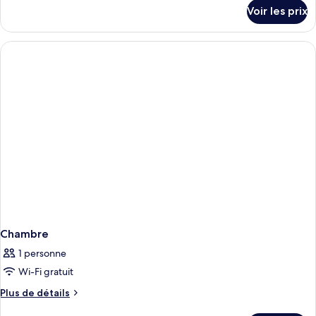
détails
Voir les prix
sur
le
type
de
chambre
Chambre
Chambre
1 personne
Wi-Fi gratuit
Plus
Plus de détails
de