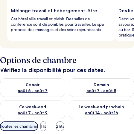
l
Mélange travail et hébergement-être
Des li
e
Cet hôtel allie travail et plaisir. Des salles de
Découvre
s
conférence sont disponibles pour travailler. Le spa
savourez
propose des massages et des soins rajeunissants.
au bar. 
v
pratique
o
y
a
g
Options de chambre
e
u
r
Vérifiez la disponibilité pour ces dates.
s
Vérifier la disponibilité pour ce soir août 6 - août 7
Vérifier la disponibilité pour 
Ce soir
Demain
août 6 - août 7
août 7 - août 8
Vérifier la disponibilité pour ce week-end août 7 - août 9
Vérifier la disponibilité pour 
Ce week-end
Le week-end prochain
août 7 - août 9
août 14 - août 16
Filtres
Toutes les chambres
1 lit
2 lits
disponibles