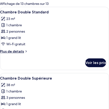
pour
Affichage de 13 chambres sur 13
les
Afficher
Une chambre d’hôtel avec un grand lit
5
Chambre Double Standard
chambres
toutes
23 m²
les
1 chambre
photos
pour
2 personnes
ce
1 grand lit
type
Wi-Fi gratuit
de
Plus
Plus de détails
chambre :
de
Chambre
détails
Voir les prix
sur
Double
le
Standard
type
Afficher
Une chambre d’hôtel avec un grand lit
6
de
Chambre Double Supérieure
toutes
chambre
38 m²
Chambre
les
Double
1 chambre
photos
Standard
pour
3 personnes
ce
1 grand lit