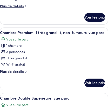
chambre :
Plus
Plus de détails
Chambre
de
Deluxe,
détails
Voir les prix
vue
sur
le
parc
type
Afficher
Une chambre d’hôtel spacieuse, dotée d
7
de
Chambre Premium, 1 très grand lit, non-fumeurs, vue parc
toutes
chambre
Vue sur le parc
Chambre
les
Deluxe,
1 chambre
photos
vue
pour
3 personnes
parc
ce
1 très grand lit
type
Wi-Fi gratuit
de
Plus
Plus de détails
chambre :
de
Chambre
détails
Voir les prix
sur
Premium,
le
1
type
Afficher
Une chambre d’hôtel moderne dotée d’u
très
5
de
Chambre Double Supérieure, vue parc
toutes
grand
chambre
Vue sur le parc
Chambre
les
lit,