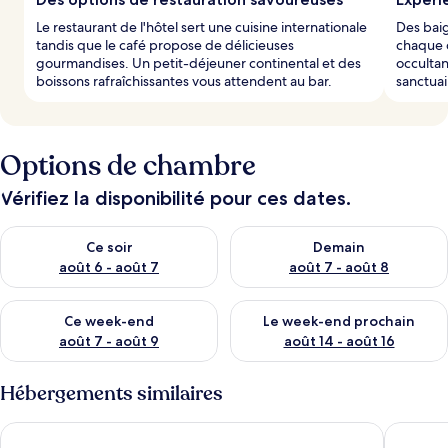
Le restaurant de l'hôtel sert une cuisine internationale
Des bai
tandis que le café propose de délicieuses
chaque c
gourmandises. Un petit-déjeuner continental et des
occultan
boissons rafraîchissantes vous attendent au bar.
sanctuai
Options de chambre
Vérifiez la disponibilité pour ces dates.
Vérifier la disponibilité pour ce soir août 6 - août 7
Vérifier la disponibilité pour 
Ce soir
Demain
août 6 - août 7
août 7 - août 8
Vérifier la disponibilité pour ce week-end août 7 - août 9
Vérifier la disponibilité pour 
Ce week-end
Le week-end prochain
août 7 - août 9
août 14 - août 16
Hébergements similaires
Hôtel Univers 3 Aéroport Luxe
NIAMEY 