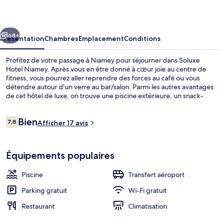
Niamey
cédent
Suivant
68+
Présentation
Chambres
Emplacement
Conditions
Profitez de votre passage à Niamey pour séjourner dans Soluxe
Hotel Niamey. Après vous en être donné à cœur joie au centre de
fitness, vous pourrez aller reprendre des forces au café ou vous
détendre autour d'un verre au bar/salon. Parmi les autres avantages
de cet hôtel de luxe, on trouve une piscine extérieure, un snack-
bar/une épicerie fine et un jardin, l'idéal pour des vacances sans
soucis.
Avis
Bien
7,8
Afficher 17 avis
7,8 sur 10
voyageurs
Hall
Équipements populaires
Piscine
Transfert aéroport
Parking gratuit
Wi-Fi gratuit
Restaurant
Climatisation