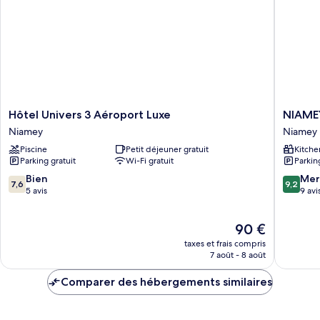
Hôtel
NIAME
Hôtel Univers 3 Aéroport Luxe
NIAME
Univers
MALL
Niamey
Niamey
3
&
Piscine
Petit déjeuner gratuit
Kitche
Aéroport
RESIDE
Parking gratuit
Wi-Fi gratuit
Parkin
Luxe
Niamey
Niamey
7.6
9.2
Bien
Mer
7,6
9,2
sur
sur
5 avis
9 avi
10,
10,
Bien,
Merveill
Le
90 €
5 avis
9 avis
nouveau
taxes et frais compris
prix
7 août - 8 août
est
de
Comparer des hébergements similaires
90 €