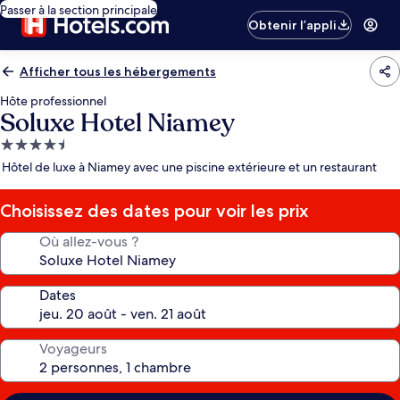
Passer à la section principale
Obtenir l’appli
Afficher tous les hébergements
Hôte professionnel
Soluxe Hotel Niamey
Hébergement
4.5 étoiles
Hôtel de luxe à Niamey avec une piscine extérieure et un restaurant
Choisissez des dates pour voir les prix
Où allez-vous ?
Dates
Voyageurs