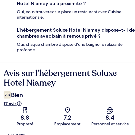
Hotel Niamey ou à proximité ?
Oui, vous trouverez sur place un restaurant avec Cuisine
internationale.
L’hébergement Soluxe Hotel Niamey dispose-t-il de
chambres avec bain à remous privé ?
Oui, chaque chambre dispose d'une baignoire relaxante
profonde.
Avis sur l’hébergement Soluxe
Avis
Hotel Niamey
Bien
7,8
17 avis
8,8
7,2
8,4
Propreté
Emplacement
Personnel et service
Avis
Avis vérifié