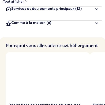
Tout afficher
Services et équipements principaux
(12)
Comme à la maison
(6)
Pourquoi vous allez adorer cet hébergement
Des options de restauration savoureuses
Expéri