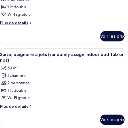
ce
1 lit double
type
Wi-Fi gratuit
de
Plus
Plus de détails
chambre :
de
Suite,
détails
Voir les prix
sur
terrasse
le
(randomly
type
Afficher
Une chambre d’hôtel moderne avec un 
assign
12
de
Suite, baignoire à jets (randomly assign indoor bathtub or
toutes
indoor
chambre
not)
Suite,
les
bathtub
53 m²
terrasse
photos
or
(randomly
1 chambre
pour
not)
assign
2 personnes
ce
indoor
bathtub
type
1 lit double
or
de
Wi-Fi gratuit
not)
chambre :
Plus
Plus de détails
Suite,
de
baignoire
détails
Voir les prix
sur
à
le