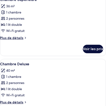
toutes
36 m²
les
1 chambre
photos
pour
2 personnes
ce
1 lit double
type
Wi-Fi gratuit
de
Plus
Plus de détails
chambre :
de
Chambre
détails
Voir les prix
sur
Supérieure
le
type
Afficher
Une chambre moderne avec un grand lit
21
de
Chambre Deluxe
toutes
chambre
40 m²
Chambre
les
Supérieure
1 chambre
photos
pour
2 personnes
ce
1 lit double
type
Wi-Fi gratuit
de
Plus
Plus de détails
chambre :