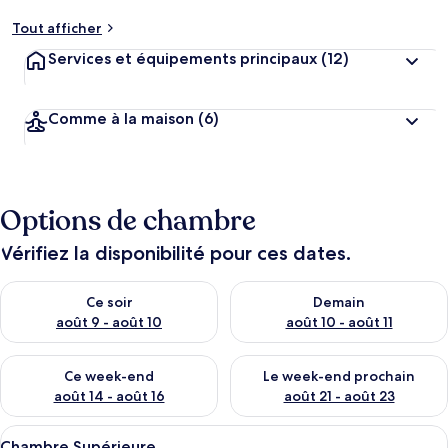
Tout afficher
Services et équipements principaux
(12)
Comme à la maison
(6)
Options de chambre
Vérifiez la disponibilité pour ces dates.
Vérifier la disponibilité pour ce soir août 9 - août 10
Vérifier la disponibilité pour 
Ce soir
Demain
août 9 - août 10
août 10 - août 11
Vérifier la disponibilité pour ce week-end août 14 - août 16
Vérifier la disponibilité pour
Ce week-end
Le week-end prochain
août 14 - août 16
août 21 - août 23
Afficher
Une chambre moderne avec un grand lit
9
Chambre Supérieure