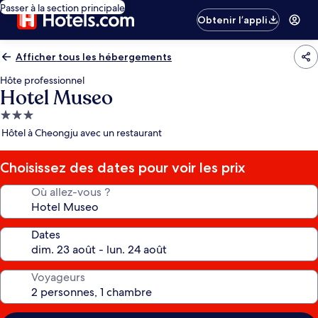
Passer à la section principale
Obtenir l’appli
Afficher tous les hébergements
Hôte professionnel
Hotel Museo
Hébergement
3.0 étoiles
Hôtel à Cheongju avec un restaurant
Choisissez des dates pour voir les prix
Où allez-vous ?
Dates
Voyageurs