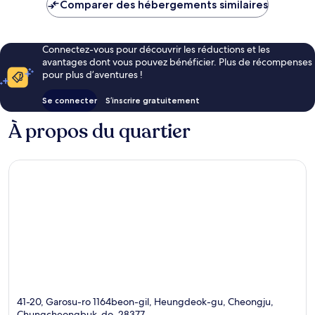
de
Comparer des hébergements similaires
35 €
Connectez-vous pour découvrir les réductions et les
avantages dont vous pouvez bénéficier. Plus de récompenses
pour plus d’aventures !
Se connecter
S’inscrire gratuitement
À propos du quartier
41-20, Garosu-ro 1164beon-gil, Heungdeok-gu, Cheongju,
Chungcheongbuk-do, 28377