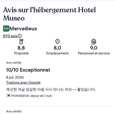
Avis sur l’hébergement Hotel
Avis
Museo
Merveilleux
9,0
570 avis
8,8
8,0
9,0
Propreté
Emplacement
Personnel et service
Avis
Avis vérifié
10/10 Exceptionnel
8 juil. 2026
Traduire avec Google
깨긋한 객실 정갈한 아핌 식사 맛나는 커피 ~~ 좋았습니다.
HONGDEOK, séjour de 1 nuit
Avis vérifié