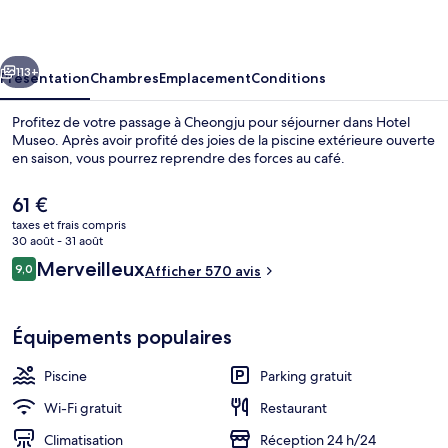
cédent
Suivant
113+
Présentation
Chambres
Emplacement
Conditions
Profitez de votre passage à Cheongju pour séjourner dans Hotel
Museo. Après avoir profité des joies de la piscine extérieure ouverte
en saison, vous pourrez reprendre des forces au café.
Le
61 €
prix
taxes et frais compris
actuel
30 août - 31 août
est
Avis
Merveilleux
9,0
Afficher 570 avis
de
9,0 sur 10
voyageurs
Piscine extérieure (ouverte en saison),
61 €.
Équipements populaires
Piscine
Parking gratuit
Wi-Fi gratuit
Restaurant
Climatisation
Réception 24 h/24