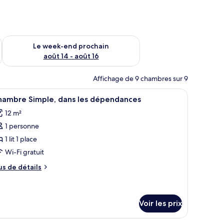
-end août 7 - août 9
Vérifier la disponibilité pour le week-end prochain août 14 - a
Le week-end prochain
août 14 - août 16
Affichage de 9 chambres sur 9
res, bureau, chambres insonorisées
fficher
Minibar, coffres-forts dans les chambres, bur
11
hambre Simple, dans les dépendances
outes
12 m²
s
1 personne
hotos
our
1 lit 1 place
e
Wi-Fi gratuit
ype
us
us de détails
e
e
hambre :
tails
r
hambre
Voir les prix
imple,
pe
ans
e