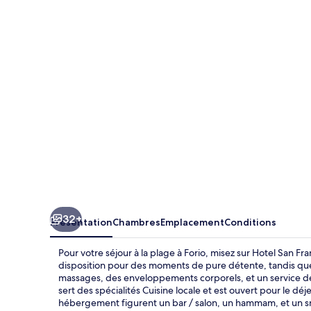
San
Francesco
32+
Présentation
Chambres
Emplacement
Conditions
Pour votre séjour à la plage à Forio, misez sur Hotel San F
disposition pour des moments de pure détente, tandis que
massages, des enveloppements corporels, et un service de
sert des spécialités Cuisine locale et est ouvert pour le déj
hébergement figurent un bar / salon, un hammam, et un sn