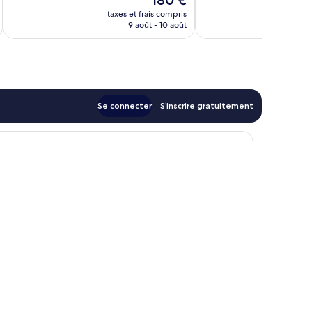
180 €
Très
34 avis
nouveau
bien,
taxes et frais compris
tax
prix
9 août - 10 août
29 avis
est
de
180 €
Se connecter
S’inscrire gratuitement