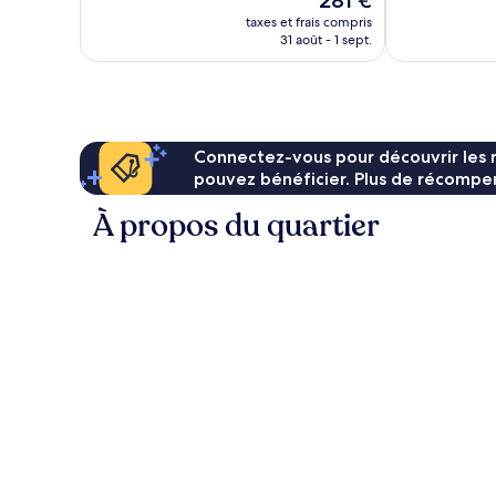
281 €
101 avis
Excellent,
nouveau
taxes et frais compris
55 avis
prix
31 août - 1 sept.
est
de
281 €
Connectez-vous pour découvrir les 
pouvez bénéficier. Plus de récompen
À propos du quartier