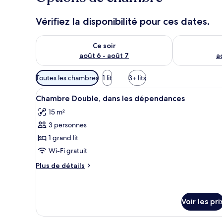
Vérifiez la disponibilité pour ces dates.
Vérifier la disponibilité pour ce soir août 6 - août 7
Vérifier la di
Ce soir
août 6 - août 7
a
Filtres
Toutes les chambres
1 lit
3+ lits
disponibles
Afficher
Minibar, coffres-forts dans le
pour
3
Chambre Double, dans les dépendances
toutes
les
15 m²
les
chambres
3 personnes
photos
pour
1 grand lit
ce
Wi-Fi gratuit
type
Plus
Plus de détails
de
de
chambre :
détails
sur
Chambre
le
Voir les pri
Double,
type
dans
de