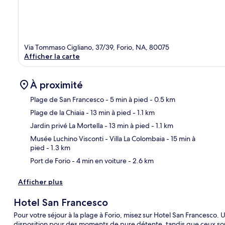
Via Tommaso Cigliano, 37/39, Forio, NA, 80075
Afficher la carte
À proximité
Plage de San Francesco
- 5 min à pied
- 0.5 km
Plage de la Chiaia
- 13 min à pied
- 1.1 km
Car
Jardin privé La Mortella
- 13 min à pied
- 1.1 km
Musée Luchino Visconti - Villa La Colombaia
- 15 min à
pied
- 1.3 km
Port de Forio
- 4 min en voiture
- 2.6 km
Afficher plus
Hotel San Francesco
Pour votre séjour à la plage à Forio, misez sur Hotel San Francesco. 
disposition pour des moments de pure détente, tandis que ceux sou