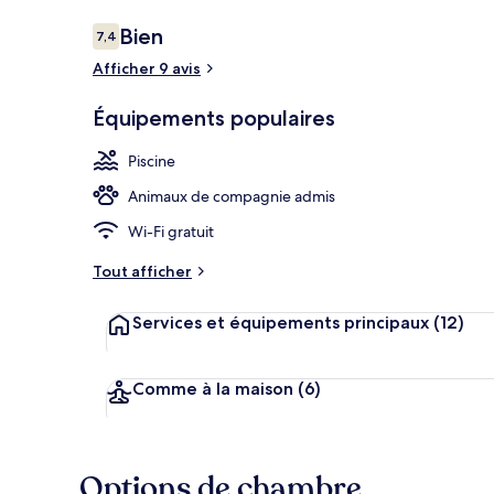
Avis
Bien
7,4
7,4 sur 10
voyageurs
Afficher 9 avis
Terrasse/Pati
Équipements populaires
Piscine
Animaux de compagnie admis
Wi-Fi gratuit
Tout afficher
Services et équipements principaux
(12)
Comme à la maison
(6)
Options de chambre