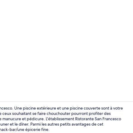
Réception
rancesco. Une piscine extérieure et une piscine couverte sont à votre
 ceux souhaitant se faire chouchouter pourront profiter des
 manucure et pédicure. L'établissement Ristorante San Francesco
Minibar, cof
euner et le dîner. Parmi les autres petits avantages de cet
ack-bar/une épicerie fine.