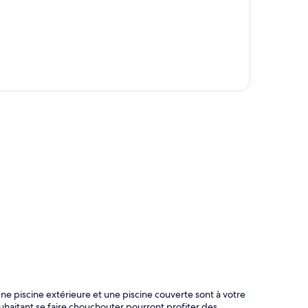
te
Une piscine extérieure et une piscine couverte sont à votre
haitant se faire chouchouter pourront profiter des