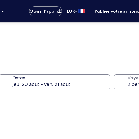
•
s
Ouvrir l’appli
EUR
Publier votre annon
Dates
Voya