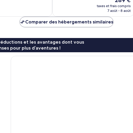
289 €
13 avis
nouveau
taxes et frais compris
prix
7 août - 8 août
est
de
Comparer des hébergements similaires
289 €
réductions et les avantages dont vous
ses pour plus d’aventures !