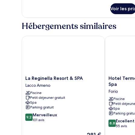
chambre :
détails
Voir les pri
sur
Double
le
classic
type
Hébergements similaires
de
chambre
Double
La Reginella Resort & SPA
Hotel Terme T
classic
La
Hotel
La Reginella Resort & SPA
Hotel Terme
Reginella
Terme
Spa
Lacco Ameno
Resort
Tritone
Forio
Piscine
&
Resort
Petit déjeuner gratuit
SPA
&
Piscine
Spa
Petit déjeune
Lacco
Spa
Parking gratuit
Spa
Ameno
Forio
Parking gratu
9.2
Merveilleux
9,2
sur
101 avis
8.8
Excellent
8,8
10,
sur
55 avis
Merveilleux,
10,
Le