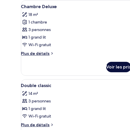
Afficher
Minibar, coffres-forts dans le
chambre
les
5
Chambre Deluxe
Chambre
toutes
dépendances
Double,
18 m²
les
dans
1 chambre
photos
les
dépendances
pour
3 personnes
ce
1 grand lit
type
Wi-Fi gratuit
de
Plus
Plus de détails
chambre :
de
Chambre
détails
Voir les pri
sur
Deluxe
le
type
Afficher
Minibar, coffres-forts dans le
4
de
Double classic
toutes
chambre
14 m²
Chambre
les
Deluxe
3 personnes
photos
pour
1 grand lit
ce
Wi-Fi gratuit
type
Plus
Plus de détails
de
de