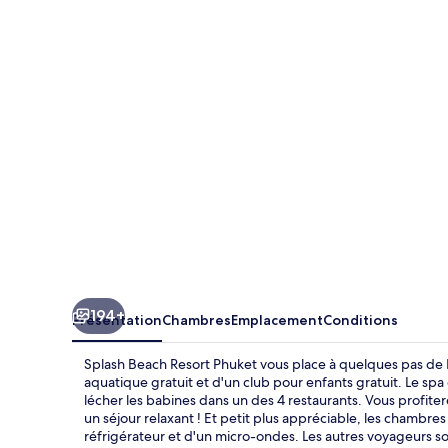
Beach
Resort
Phuket
194+
Présentation
Chambres
Emplacement
Conditions
Splash Beach Resort Phuket vous place à quelques pas de P
aquatique gratuit et d'un club pour enfants gratuit. Le spa
lécher les babines dans un des 4 restaurants. Vous profitere
un séjour relaxant ! Et petit plus appréciable, les chamb
réfrigérateur et d'un micro-ondes. Les autres voyageurs so