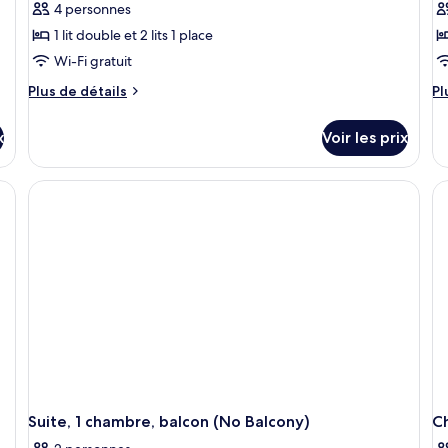
4 personnes
1 lit double et 2 lits 1 place
Wi-Fi gratuit
Plus
Pl
Plus de détails
Pl
de
d
détails
dé
x
Voir les prix
sur
su
le
le
type
ty
de
d
chambre
c
Chambre,
Ch
2
1
chambres,
ch
balcon
ba
Suite, 1 chambre, balcon (No Balcony)
C