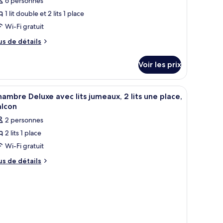
6 personnes
1 lit double et 2 lits 1 place
Wi-Fi gratuit
us
us de détails
e
tails
Voir les prix
r
pe
fficher
Chambre Deluxe avec lits jumeaux, 2 lits une p
5
e
ambre Deluxe avec lits jumeaux, 2 lits une place,
outes
hambre
alcon
ambre,
s
2 personnes
hotos
ambres,
2 lits 1 place
our
lcon
Wi-Fi gratuit
e
ype
us
us de détails
e
e
tails
hambre :
r
hambre
eluxe
pe
e
vec