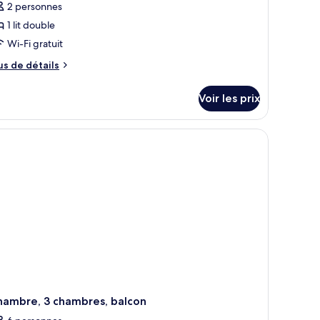
2 personnes
1 lit double
Wi-Fi gratuit
us
us de détails
e
tails
Voir les prix
r
pe
e
hambre
ambre,
ambre,
lcon
hambre, 3 chambres, balcon