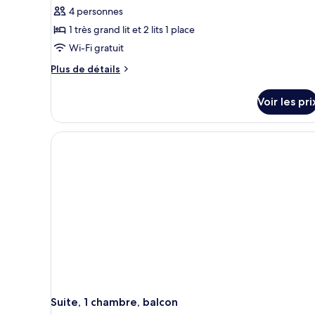
4 personnes
1 très grand lit et 2 lits 1 place
Wi-Fi gratuit
Plus
Plus de détails
de
détails
Voir les pri
sur
le
type
de
chambre
Suite
Familiale,
1
chambre,
balcon
(No
Balcony)
Suite, 1 chambre, balcon