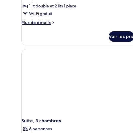
1 lit double et 2 lits 1 place
Wi-Fi gratuit
Plus
Plus de détails
de
détails
Voir les pri
sur
le
type
de
chambre
Chambre,
2
chambres,
balcon
Suite, 3 chambres
6 personnes