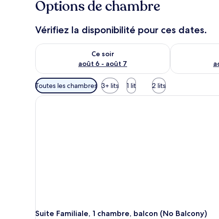
Options de chambre
Vérifiez la disponibilité pour ces dates.
Vérifier la disponibilité pour ce soir août 6 - août 7
Vérifier la di
Ce soir
août 6 - août 7
a
Filtres
Toutes les chambres
3+ lits
1 lit
2 lits
disponibles
pour
les
chambres
Suite Familiale, 1 chambre, balcon (No Balcony)