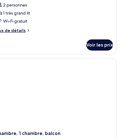
2 personnes
1 très grand lit
Wi-Fi gratuit
us
us de détails
e
tails
Voir les prix
r
pe
e
hambre
ite,
ambre,
lcon
hambre, 1 chambre, balcon