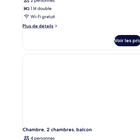
2 personnes
1 lit double
Wi-Fi gratuit
Plus
Plus de détails
de
détails
Voir les pri
sur
le
type
de
chambre
Chambre,
1
chambre,
balcon
Chambre, 2 chambres, balcon
4 personnes