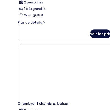
2 personnes
1 très grand lit
Wi-Fi gratuit
Plus
Plus de détails
de
détails
Voir les pri
sur
le
type
de
chambre
Suite,
1
chambre,
balcon
Chambre, 1 chambre, balcon