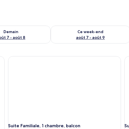
sponibilité pour demain août 7 - août 8
Vérifier la disponibilité pour ce week
Demain
Ce week-end
oût 7 - août 8
août 7 - août 9
Suite Familiale, 1 chambre, balcon
Su