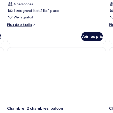
4 personnes
1 très grand lit et 2 lits 1 place
Wi-Fi gratuit
Plus
Pl
Plus de détails
Pl
de
d
détails
dé
x
Voir les prix
sur
su
le
le
type
ty
de
d
chambre
c
Suite
Su
Familiale,
1
1
ch
chambre,
ba
balcon
Chambre, 2 chambres, balcon
C