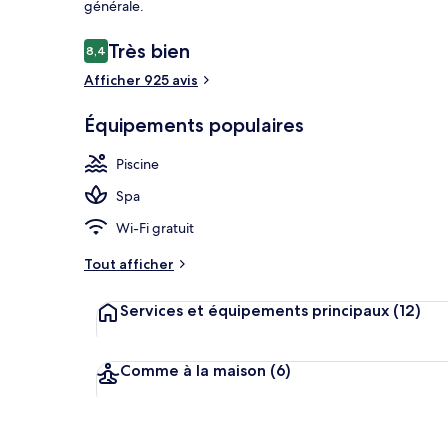
générale.
Avis
Très bien
8,4
8,4 sur 10
voyageurs
Afficher 925 avis
Hall
Équipements populaires
Piscine
Spa
Wi-Fi gratuit
Tout afficher
Services et équipements principaux
(12)
Comme à la maison
(6)