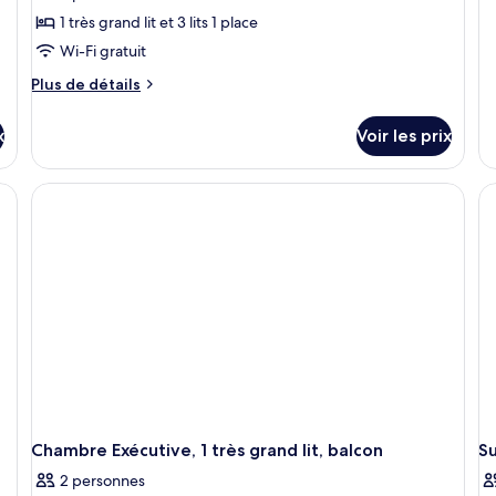
c
li
C
1 très grand lit et 3 lits 1 place
j
De
Wi-Fi gratuit
2
av
lit
Plus
Plus de détails
li
ju
de
u
2
détails
x
Voir les prix
p
lit
sur
u
b
le
pl
type
ba
de
chambre
Suite,
4
chambres,
cuisine
Chambre Exécutive, 1 très grand lit, balcon
Su
2 personnes