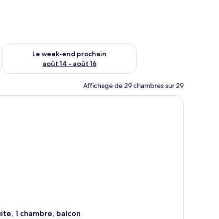
-end août 7 - août 9
Vérifier la disponibilité pour le week-end prochain août 14 - a
Le week-end prochain
août 14 - août 16
Affichage de 29 chambres sur 29
ite, 1 chambre, balcon