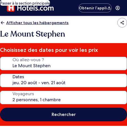
Passer à la section principale
Obtenir l’appli
Afficher tous les hébergements
Le Mount Stephen
Choisissez des dates pour voir les prix
Où allez-vous ?
Dates
Voyageurs
Rechercher