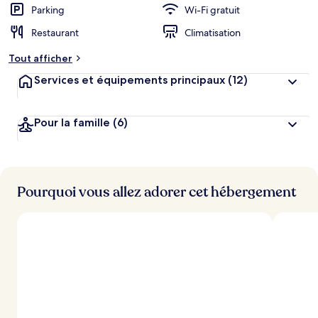
Parking
Wi-Fi gratuit
g
e
Restaurant
Climatisation
m
e
Tout afficher
n
t
Services et équipements principaux
(12)
s
l
Pour la famille
(6)
e
s
m
i
Pourquoi vous allez adorer cet hébergement
e
u
x
n
o
t
é
s
p