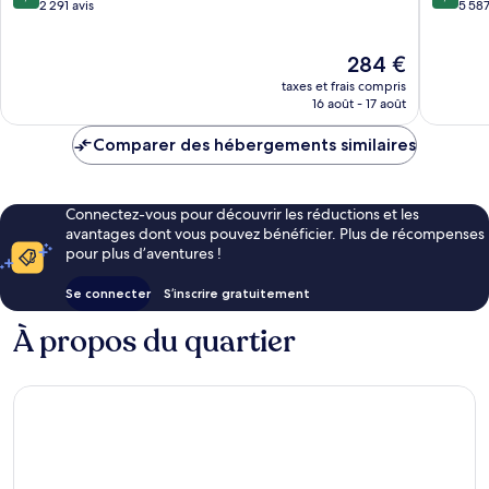
Montréal
Montréa
sur
sur
2 291 avis
5 587
10,
10,
Exceptionnel,
Merveill
Le
284 €
2 291 avis
5 587 av
nouveau
taxes et frais compris
prix
16 août - 17 août
est
de
Comparer des hébergements similaires
284 €
Connectez-vous pour découvrir les réductions et les
avantages dont vous pouvez bénéficier. Plus de récompenses
pour plus d’aventures !
Se connecter
S’inscrire gratuitement
À propos du quartier