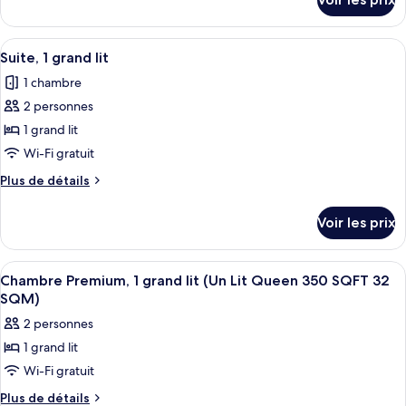
sur
Suite,
le
1
type
Afficher
Une chambre d’hôtel avec un lit, un bu
très
4
de
Suite, 1 grand lit
toutes
chambre
grand
1 chambre
Suite,
les
lit,
1
2 personnes
photos
terrasse
très
pour
1 grand lit
grand
ce
lit,
Wi-Fi gratuit
terrasse
type
Plus
Plus de détails
de
de
chambre :
détails
Voir les prix
sur
Suite,
le
1
type
Afficher
Une chambre d’hôtel avec un grand lit
grand
2
de
Chambre Premium, 1 grand lit (Un Lit Queen 350 SQFT 32
toutes
chambre
lit
SQM)
Suite,
les
2 personnes
1
photos
grand
1 grand lit
pour
lit
Wi-Fi gratuit
ce
type
Plus
Plus de détails