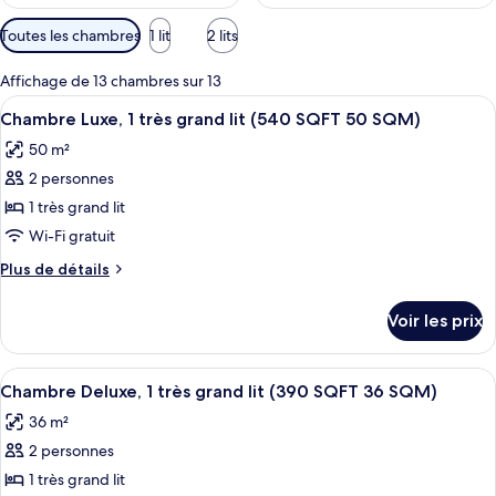
Filtres
Toutes les chambres
1 lit
2 lits
disponibles
pour
Affichage de 13 chambres sur 13
les
Afficher
Une chambre d’hôtel comprenant un lit
3
Chambre Luxe, 1 très grand lit (540 SQFT 50 SQM)
chambres
toutes
50 m²
les
2 personnes
photos
pour
1 très grand lit
ce
Wi-Fi gratuit
type
Plus
Plus de détails
de
de
chambre :
détails
Voir les prix
sur
Chambre
le
Luxe,
type
Afficher
Une chambre d’hôtel moderne dotée d’un
1
2
de
Chambre Deluxe, 1 très grand lit (390 SQFT 36 SQM)
toutes
chambre
très
36 m²
Chambre
les
grand
Luxe,
2 personnes
photos
lit
1
pour
1 très grand lit
(540
très