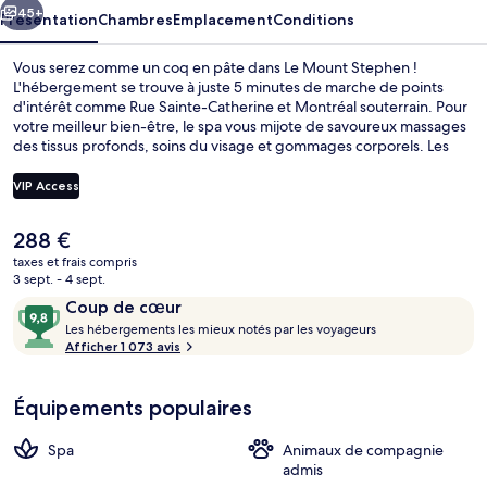
45+
Présentation
Chambres
Emplacement
Conditions
Vous serez comme un coq en pâte dans Le Mount Stephen !
L'hébergement se trouve à juste 5 minutes de marche de points
d'intérêt comme Rue Sainte-Catherine et Montréal souterrain. Pour
votre meilleur bien-être, le spa vous mijote de savoureux massages
des tissus profonds, soins du visage et gommages corporels. Les
gournets se délecteront aussi des spécialités Cuisine locale et
internationale servies dans l'établissement BAR GEORGE, qui est
VIP Access
ouvert au moment du déjeuner et du dîner. Cet hôtel de luxe abrite
en outre un bar / salon, une salle de fitness ouverte 24 h/24 et une
Le
288 €
salle de fitness. Les autres voyageurs ne tarissent pas d'éloges en ce
Suite, 1 très grand lit, terrasse | Coin
prix
qui concerne le personnel attentionné et le succulent restaurant.
taxes et frais compris
actuel
3 sept. - 4 sept.
Les transports publics se situent à une courte distance à pied :
est
Station de métro Peel est à 3 min et Station de métro McGill, à 8
Avis
9,8
Coup de cœur
de
min.
voyageurs
L
sur
Les hébergements les mieux notés par les voyageurs
288 €.
e
Afficher 1 073 avis
10,
s
Coup
de
Équipements populaires
h
cœur
é
b
Spa
Animaux de compagnie
e
admis
r