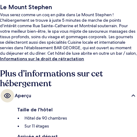
Le Mount Stephen
Vous serez comme un coq en pâte dans Le Mount Stephen !
L'hébergement se trouve à juste 5 minutes de marche de points
d'intérêt comme Rue Sainte-Catherine et Montréal souterrain. Pour
votre meilleur bien-être, le spa vous mijote de savoureux massages des
tissus profonds, soins du visage et gommages corporels. Les gournets
se délecteront aussi des spécialités Cuisine locale et internationale
servies dans l'établissement BAR GEORGE, qui est ouvert au moment
du déjeuner et du dîner. Cet hôtel de luxe abrite en outre un bar / salon,
une salle de fitness ouverte 24 h/24 et une salle de fitness. Les autres
Informations sur le droit de rétractation
voyageurs ne tarissent pas d'éloges en ce qui concerne le personnel
attentionné et le succulent restaurant. Les transports publics se situent à
Plus d’informations sur cet
une courte distance à pied : Station de métro Peel est à 3 min et Station
hébergement
de métro McGill, à 8 min.
Aperçu
Taille de l'hôtel
Hôtel de 90 chambres
Sur 11 étages
Arrivée et départ