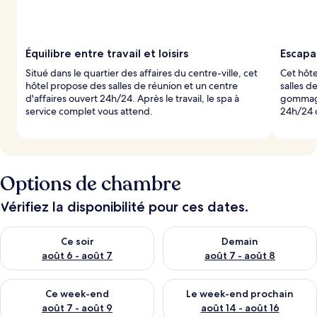
a
r
l
Équilibre entre travail et loisirs
Escap
e
Situé dans le quartier des affaires du centre-ville, cet
Cet hôte
s
hôtel propose des salles de réunion et un centre
salles d
d'affaires ouvert 24h/24. Après le travail, le spa à
gommage
v
service complet vous attend.
24h/24 c
o
y
a
g
e
Options de chambre
u
r
s
Vérifiez la disponibilité pour ces dates.
Vérifier la disponibilité pour ce soir août 6 - août 7
Vérifier la disponibilité pour 
Ce soir
Demain
août 6 - août 7
août 7 - août 8
Vérifier la disponibilité pour ce week-end août 7 - août 9
Vérifier la disponibilité pour 
Ce week-end
Le week-end prochain
août 7 - août 9
août 14 - août 16