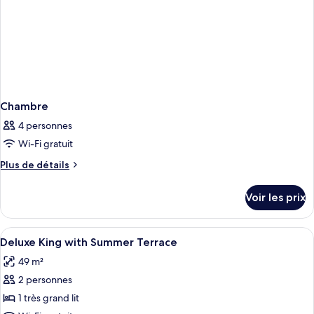
Summer
Terrace)
Chambre
4 personnes
Wi-Fi gratuit
Plus
Plus de détails
de
détails
Voir les prix
sur
le
type
Afficher
Une chambre d’hôtel avec un lit, une t
4
de
Deluxe King with Summer Terrace
toutes
chambre
49 m²
Chambre
les
2 personnes
photos
pour
1 très grand lit