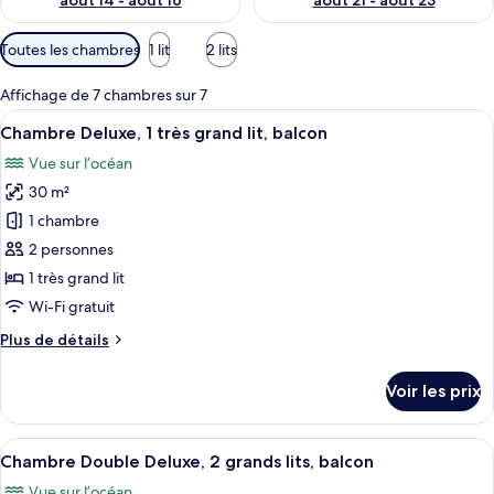
août 14 - août 16
août 21 - août 23
Filtres
Toutes les chambres
1 lit
2 lits
disponibles
pour
Affichage de 7 chambres sur 7
les
Afficher
Une chambre d’hôtel avec un lit, un bu
9
Chambre Deluxe, 1 très grand lit, balcon
chambres
toutes
Vue sur l’océan
les
30 m²
photos
pour
1 chambre
ce
2 personnes
type
1 très grand lit
de
Wi-Fi gratuit
chambre :
Plus
Plus de détails
Chambre
de
Deluxe,
détails
Voir les prix
1
sur
le
très
type
Afficher
Une chambre d’hôtel avec deux lits, un 
grand
8
de
Chambre Double Deluxe, 2 grands lits, balcon
toutes
lit,
chambre
Vue sur l’océan