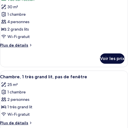
Chambre
les
balcon
Deluxe,
30 m²
photos
1
pour
1 chambre
très
ce
grand
4 personnes
lit,
type
2 grands lits
balcon
de
Wi-Fi gratuit
chambre :
Plus
Plus de détails
Chambre
de
Double
détails
Voir les prix
Deluxe,
sur
le
2
type
Afficher
Une chambre d’hôtel avec un lit, des o
grands
6
de
Chambre, 1 très grand lit, pas de fenêtre
toutes
lits,
chambre
25 m²
Chambre
les
balcon
Double
1 chambre
photos
Deluxe,
pour
2 personnes
2
ce
grands
1 très grand lit
lits,
type
Wi-Fi gratuit
balcon
de
Plus
Plus de détails
chambre :
de