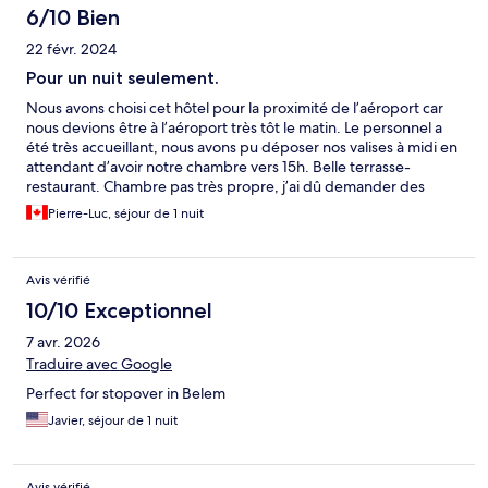
6/10 Bien
22 févr. 2024
Pour un nuit seulement.
Nous avons choisi cet hôtel pour la proximité de l’aéroport car
nous devions être à l’aéroport très tôt le matin. Le personnel a
été très accueillant, nous avons pu déposer nos valises à midi en
attendant d’avoir notre chambre vers 15h. Belle terrasse-
restaurant. Chambre pas très propre, j’ai dû demander des
nouveaux draps et le mobilier commence à être très usée.
Pierre-Luc, séjour de 1 nuit
Endroit très très bruyant, nous avons très mal dormi. Il n’offre
pas de navette pour l’aéroport. Le trajet se fait à pied (5-10
minutes) mais pas très sécuritaire (sans trottoir). Sinon vous
Avis vérifié
pouvez demander un taxi (15-20$ US).
10/10 Exceptionnel
7 avr. 2026
Traduire avec Google
Perfect for stopover in Belem
Javier, séjour de 1 nuit
Avis vérifié