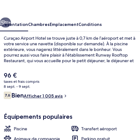
Hotel
cédent
Suivant
51+
Présentation
Chambres
Emplacement
Conditions
Curaçao Airport Hotel se trouve juste à 0,7 km de l’aéroport et met à
votre service une navette (disponible sur demande). À la piscine
extérieure, vous nagerez littéralement dans le bonheur. Vous
pourrez aussi vous faire plaisir à l'établissement Runway Rooftop
Restaurant, qui vous accueille pour le petit déjeuner, le déjeuner et
le dîner à grand renfort de spécialités Cuisine internationale. Au
menu des petits plus offerts sur place, on trouve un casino, un bar
Le
96 €
en bord de piscine et une terrasse. Sympa non ? Les autres
prix
taxes et frais compris
voyageurs sont séduits par le personnel attentionné et la
actuel
8 sept. - 9 sept.
présentation générale.
Bar en bord de piscine
est
Avis
Bien
7,6
Afficher 1 005 avis
de
7,6 sur 10
voyageurs
96 €.
Équipements populaires
Piscine
Transfert aéroport
Animaux de compagnie
Parking gratuit