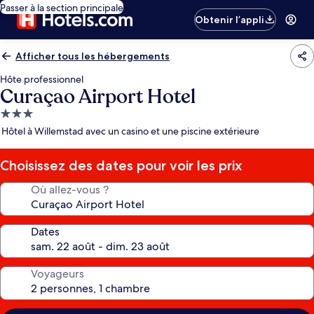
Passer à la section principale
Obtenir l’appli
Afficher tous les hébergements
Hôte professionnel
Curaçao Airport Hotel
Hébergement
3.0 étoiles
Hôtel à Willemstad avec un casino et une piscine extérieure
Choisissez des dates pour voir les prix
Où allez-vous ?
Dates
Voyageurs