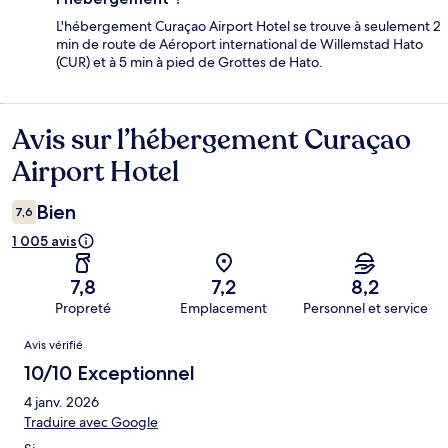
L'hébergement Curaçao Airport Hotel se trouve à seulement 2
min de route de Aéroport international de Willemstad Hato
(CUR) et à 5 min à pied de Grottes de Hato.
Avis sur l’hébergement Curaçao
Avis
Airport Hotel
Bien
7,6
1 005 avis
7,8
7,2
8,2
Propreté
Emplacement
Personnel et service
Avis
Avis vérifié
10/10 Exceptionnel
4 janv. 2026
Traduire avec Google