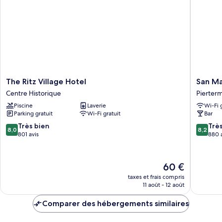
DELUXE
KING
BED
The
San
The Ritz Village Hotel
San Ma
Ritz
Marco
Centre Historique
Pierterm
Village
Hotel
Piscine
Laverie
Wi-Fi 
Hotel
&
Parking gratuit
Wi-Fi gratuit
Bar
Centre
Casino
Historique
Pierterm
8.0
8.2
Très bien
Trè
8,0
8,2
sur
sur
801 avis
880 
10,
10,
Très
Très
bien,
bien,
Le
60 €
801 avis
880 avis
nouveau
taxes et frais compris
prix
11 août - 12 août
est
de
Comparer des hébergements similaires
60 €