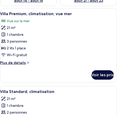
août 14 - août 16
août 21 - août 23
Afficher
Une chambre moderne avec un grand lit
4
Villa Premium, climatisation, vue mer
toutes
Vue sur la mer
les
21 m²
photos
pour
1 chambre
ce
3 personnes
type
2 lits 1 place
de
Wi-Fi gratuit
chambre :
Plus
Plus de détails
Villa
de
Premium,
détails
Voir les prix
climatisation,
sur
le
vue
type
Afficher
Une chambre moderne dotée d’une grand
mer
4
de
Villa Standard, climatisation
toutes
chambre
21 m²
Villa
les
Premium,
1 chambre
photos
climatisation,
pour
2 personnes
vue