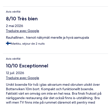
Avis vérifié
8/10 Très bien
2 mai 2026
Traduire avec Google
Rauhallinen , hienot näkymät merelle ja hyvä aamupala
Markku, séjour de 2 nuits
Avis vérifié
10/10 Exceptionnel
12 juil. 2026
Traduire avec Google
Unikt boende för två i glas-akvarium med obruten utsikt över
Bottenviken 10m bort. Kompakt och funktionellt boende.
Faktiskt värt en omväg om inte en hel resa. Bra finsk frukost på
närliggande restaurang där det också finns is-utställning. Bra
wifi men TV finns inte på rummet däremot ett pentry med
kaffemaskin. Ta med solstolar.