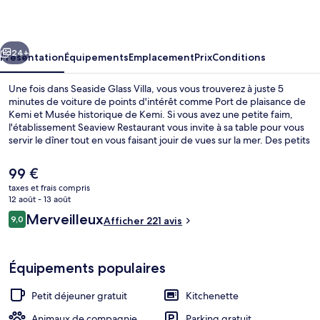
Villa
cédent
Suivant
24+
Présentation
Équipements
Emplacement
Prix
Conditions
Une fois dans Seaside Glass Villa, vous vous trouverez à juste 5
minutes de voiture de points d'intérêt comme Port de plaisance de
Kemi et Musée historique de Kemi. Si vous avez une petite faim,
l'établissement Seaview Restaurant vous invite à sa table pour vous
servir le dîner tout en vous faisant jouir de vues sur la mer. Des petits
plus pratiques comme une kitchenette sont inclus dans l'ensemble
des villas et vous bénéficierez de quelques petits plus sympas
Le
99 €
comme un pommeau de douche à « effet pluie » et l'accès Wi-Fi à
prix
taxes et frais compris
Internet gratuit.
actuel
12 août - 13 août
Villa Premium, climatisation, vue mer | 
est
Avis
Merveilleux
9,0
Afficher 221 avis
de
9,0 sur 10
voyageurs
99 €.
Équipements populaires
Petit déjeuner gratuit
Kitchenette
Animaux de compagnie
Parking gratuit