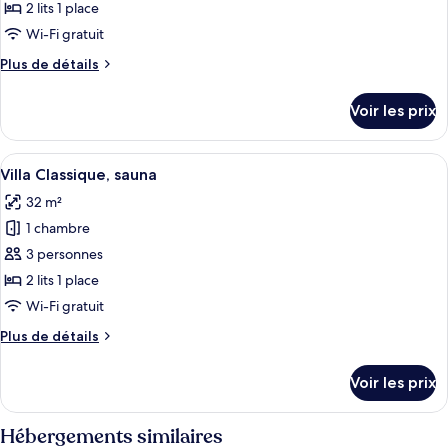
ce
mer
2 lits 1 place
type
Wi-Fi gratuit
de
Plus
Plus de détails
chambre :
de
Villa
détails
Voir les prix
sur
Standard,
le
climatisation
type
Afficher
Un intérieur moderne avec un plancher 
4
de
Villa Classique, sauna
toutes
chambre
32 m²
Villa
les
Standard,
1 chambre
photos
climatisation
pour
3 personnes
ce
2 lits 1 place
type
Wi-Fi gratuit
de
Plus
Plus de détails
chambre :
de
Villa
détails
Voir les prix
sur
Classique,
le
sauna
type
Hébergements similaires
de