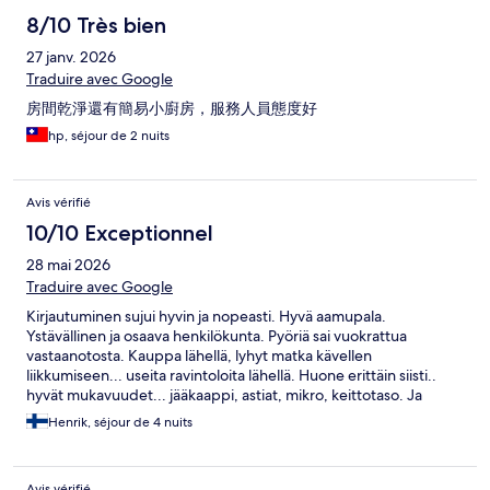
8/10 Très bien
27 janv. 2026
Traduire avec Google
房間乾淨還有簡易小廚房，服務人員態度好
hp, séjour de 2 nuits
Avis vérifié
10/10 Exceptionnel
28 mai 2026
Traduire avec Google
Kirjautuminen sujui hyvin ja nopeasti. Hyvä aamupala.
Ystävällinen ja osaava henkilökunta. Pyöriä sai vuokrattua
vastaanotosta. Kauppa lähellä, lyhyt matka kävellen
liikkumiseen... useita ravintoloita lähellä. Huone erittäin siisti..
hyvät mukavuudet... jääkaappi, astiat, mikro, keittotaso. Ja
sauna.👍
Henrik, séjour de 4 nuits
Avis vérifié