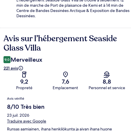
L'hébergement Seaside Glass Villa se trouve à seulement 12
min de marche de Port de plaisance de Kemi et à 14 min de
Centre de Bandes Dessinées Arctique & Exposition de Bandes
Dessinées.
Avis sur l’hébergement Seaside
Avis
Glass Villa
Merveilleux
9,0
221 avis
9,2
7,6
8,8
Propreté
Emplacement
Personnel et service
Avis
Avis vérifié
8/10 Très bien
23 juil. 2026
Traduire avec Google
Runsas aamiainen, ihana henkilökunta ja aivan ihana huone