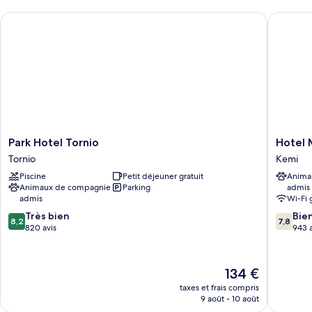
chambre
Park Hotel Tornio
Hotel Me
Villa
Classique,
sauna
Park
Hotel
Park Hotel Tornio
Hotel 
Hotel
Merihov
Tornio
Kemi
Tornio
Kemi
Piscine
Petit déjeuner gratuit
Anima
Tornio
Animaux de compagnie
Parking
admis
admis
Wi-Fi 
8.2
7.8
Très bien
Bie
8,2
7,8
sur
sur
820 avis
943 a
10,
10,
Très
Bien,
bien,
943 avis
Le
134 €
820 avis
nouveau
taxes et frais compris
prix
9 août - 10 août
est