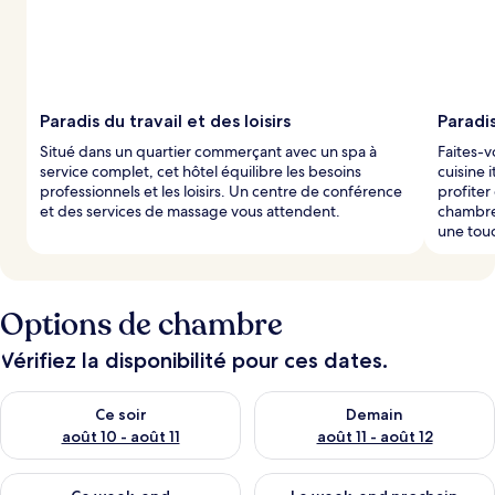
Paradis du travail et des loisirs
Paradi
Situé dans un quartier commerçant avec un spa à
Faites-v
service complet, cet hôtel équilibre les besoins
cuisine 
professionnels et les loisirs. Un centre de conférence
profiter
et des services de massage vous attendent.
chambre.
une tou
Options de chambre
Vérifiez la disponibilité pour ces dates.
Vérifier la disponibilité pour ce soir août 10 - août 11
Vérifier la disponibilité pour 
Ce soir
Demain
août 10 - août 11
août 11 - août 12
Vérifier la disponibilité pour ce week-end août 14 - août 16
Vérifier la disponibilité pour