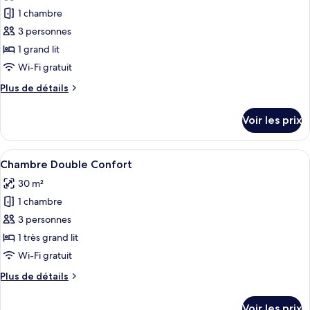
les
Simple
1 chambre
photos
Économique
pour
3 personnes
ce
1 grand lit
type
Wi-Fi gratuit
de
Plus
Plus de détails
chambre :
de
Chambre
détails
Voir les prix
sur
Double
le
Standard
type
Afficher
Une chambre d’hôtel avec un grand lit
4
de
Chambre Double Confort
toutes
chambre
30 m²
Chambre
les
Double
1 chambre
photos
Standard
pour
3 personnes
ce
1 très grand lit
type
Wi-Fi gratuit
de
Plus
Plus de détails
chambre :
de
Chambre
détails
Voir les prix