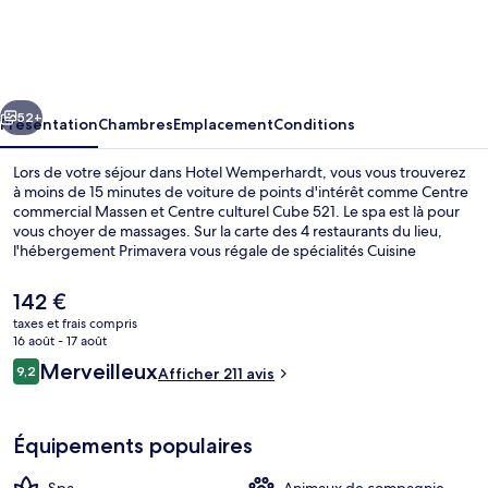
Wemperhardt
cédent
Suivant
52+
Présentation
Chambres
Emplacement
Conditions
Lors de votre séjour dans Hotel Wemperhardt, vous vous trouverez
à moins de 15 minutes de voiture de points d'intérêt comme Centre
commercial Massen et Centre culturel Cube 521. Le spa est là pour
vous choyer de massages. Sur la carte des 4 restaurants du lieu,
l'hébergement Primavera vous régale de spécialités Cuisine
italienne et vous ouvre ses portes pour le déjeuner et le dîner. Parmi
les avantages offerts par cet hébergement : un bar / salon, un sauna
Le
142 €
et un hammam.
prix
taxes et frais compris
actuel
16 août - 17 août
4 restaurants servant le déjeuner et le
est
Avis
Merveilleux
9,2
Afficher 211 avis
de
9,2 sur 10
voyageurs
142 €.
Équipements populaires