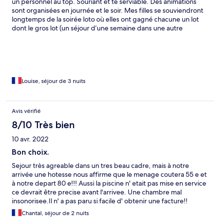
un personnel au top. Souriant et te serviable. Des animations
sont organisées en journée et le soir. Mes filles se souviendront
longtemps de la soirée loto où elles ont gagné chacune un lot
dont le gros lot (un séjour d’une semaine dans une autre
résidence btp vacances). Et en plus nous avions été surclassé
avec une magnifique vue mer !! Nous reviendrons c’est certain !
Louise, séjour de 3 nuits
Avis vérifié
8/10 Très bien
10 avr. 2022
Bon choix.
Sejour très agreable dans un tres beau cadre, mais à notre
arrivée une hotesse nous affirme que le menage coutera 55 e et
à notre depart 80 e!!! Aussi la piscine n' etait pas mise en service
ce devrait être precise avant l'arrivee. Une chambre mal
insonorisee.Il n' a pas paru si facile d' obtenir une facture!!
Toutefois je reviendrai volontier, lieu magnifique et bien situe
Chantal, séjour de 2 nuits
avec nombreux service.