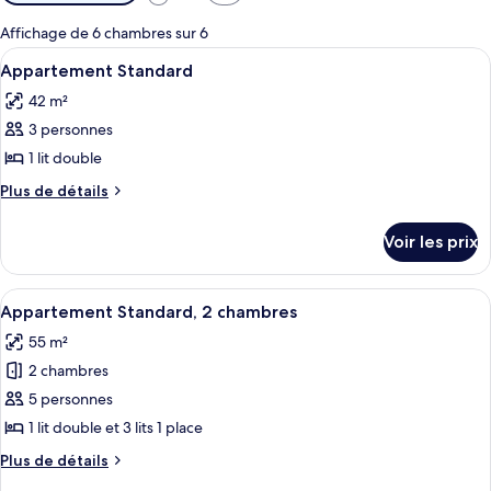
disponibles
pour
Affichage de 6 chambres sur 6
les
Afficher
Une chambre d’hôtel compacte comprena
7
Appartement Standard
chambres
toutes
42 m²
les
3 personnes
photos
pour
1 lit double
ce
Plus
Plus de détails
type
de
détails
de
Voir les prix
sur
chambre :
le
Appartement
type
Afficher
Un espace de vie compact comprenant u
7
Standard
de
Appartement Standard, 2 chambres
toutes
chambre
55 m²
Appartement
les
Standard
2 chambres
photos
pour
5 personnes
ce
1 lit double et 3 lits 1 place
type
Plus
Plus de détails
de
de