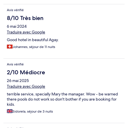
salle de bain. On doit faire le ménage en partant sauf si vous
désirez demandez le forfait. On nous fournis un rouleau de
Avis vérifié
papier Wc et éponge et liquide vaisselle. Le petit déjeuner léger
mais à 12,50 euros je pense qu’on a le nécessaire. La dame à
8/10 Très bien
l’épicerie du club très sympathique et agréable
6 mai 2024
Traduire avec Google
Good hotel in beautiful Agay.
Johannes, séjour de 11 nuits
Avis vérifié
2/10 Médiocre
26 mai 2025
Traduire avec Google
terrible service, specially Mary the manager. Wow - be warned
there pools do not work so don't bother if you are booking for
kids.
Sidorela, séjour de 3 nuits