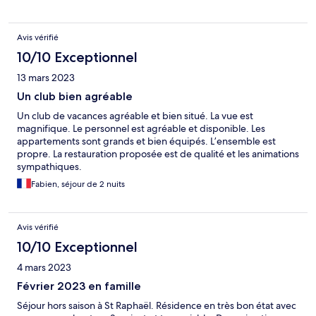
äta där två gånger innan vi gav upp och åt sedan på rummet.
Kom inte hit för en matupplevelse!
Avis vérifié
10/10 Exceptionnel
13 mars 2023
Un club bien agréable
Un club de vacances agréable et bien situé. La vue est
magnifique. Le personnel est agréable et disponible. Les
appartements sont grands et bien équipés. L’ensemble est
propre. La restauration proposée est de qualité et les animations
sympathiques.
Fabien, séjour de 2 nuits
Avis vérifié
10/10 Exceptionnel
4 mars 2023
Février 2023 en famille
Séjour hors saison à St Raphaël. Résidence en très bon état avec