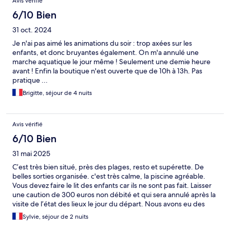
Avis vérifié
6/10 Bien
31 oct. 2024
Je n'ai pas aimé les animations du soir : trop axées sur les
enfants, et donc bruyantes également. On m'a annulé une
marche aquatique le jour même ! Seulement une demie heure
avant ! Enfin la boutique n'est ouverte que de 10h à 13h. Pas
pratique ...
Brigitte, séjour de 4 nuits
Avis vérifié
6/10 Bien
31 mai 2025
C’est très bien situé, près des plages, resto et supérette. De
belles sorties organisée. c'est très calme, la piscine agréable.
Vous devez faire le lit des enfants car ils ne sont pas fait. Laisser
une caution de 300 euros non débité et qui sera annulé après la
visite de l’état des lieux le jour du départ. Nous avons eu des
draps pas très propres on a demandé de nous les échanger cela
Sylvie, séjour de 2 nuits
a été résolu très rapidement. Plus de savon des mains dans la