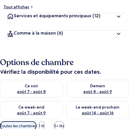
Tout afficher
Services et équipements principaux
(12)
Comme à la maison
(6)
Options de chambre
Vérifiez la disponibilité pour ces dates.
Vérifier la disponibilité pour ce soir août 7 - août 8
Vérifier la disponibilité pour 
Ce soir
Demain
août 7 - août 8
août 8 - août 9
Vérifier la disponibilité pour ce week-end août 7 - août 9
Vérifier la disponibilité pour 
Ce week-end
Le week-end prochain
août 7 - août 9
août 14 - août 16
Filtres
Toutes les chambres
1 lit
3+ lits