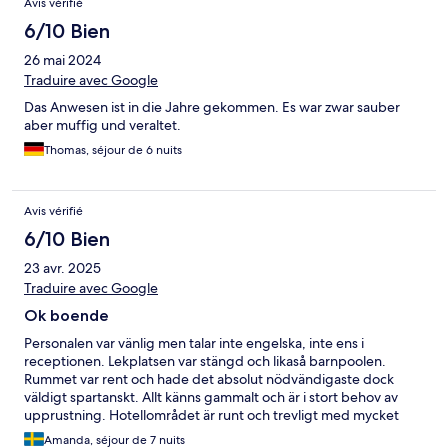
Avis vérifié
6/10 Bien
26 mai 2024
Traduire avec Google
Das Anwesen ist in die Jahre gekommen. Es war zwar sauber
aber muffig und veraltet.
Thomas, séjour de 6 nuits
Avis vérifié
6/10 Bien
23 avr. 2025
Traduire avec Google
Ok boende
Personalen var vänlig men talar inte engelska, inte ens i
receptionen. Lekplatsen var stängd och likaså barnpoolen.
Rummet var rent och hade det absolut nödvändigaste dock
väldigt spartanskt. Allt känns gammalt och är i stort behov av
upprustning. Hotellområdet är runt och trevligt med mycket
grönska. Restaurangen var mycket stökig och vi försökte bara
Amanda, séjour de 7 nuits