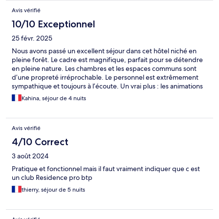
Avis vérifié
10/10 Exceptionnel
25 févr. 2025
Nous avons passé un excellent séjour dans cet hôtel niché en
pleine forêt. Le cadre est magnifique, parfait pour se détendre
en pleine nature. Les chambres et les espaces communs sont
d’une propreté irréprochable. Le personnel est extrêmement
sympathique et toujours à l’écoute. Un vrai plus : les animations
chaque soir, qui apportent une belle ambiance sans être
Kahina, séjour de 4 nuits
envahissantes. Une adresse à recommander sans hésitation
Avis vérifié
4/10 Correct
3 août 2024
Pratique et fonctionnel mais il faut vraiment indiquer que c est
un club Residence pro btp
thierry, séjour de 5 nuits