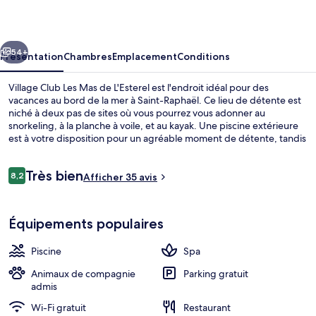
Les
Mas
cédent
Suivant
de
54+
Présentation
Chambres
Emplacement
Conditions
L'Esterel
Village Club Les Mas de L'Esterel est l'endroit idéal pour des
vacances au bord de la mer à Saint-Raphaël. Ce lieu de détente est
niché à deux pas de sites où vous pourrez vous adonner au
snorkeling, à la planche à voile, et au kayak. Une piscine extérieure
est à votre disposition pour un agréable moment de détente, tandis
que ceux souhaitant se faire dorloter pourront profiter des soins du
visage et un service de manucure et pédicure. Le restaurant est
Avis
Très bien
idéal pour manger un bout, à moins que vous ne préfériez prendre
8,2
Afficher 35 avis
8,2 sur 10
voyageurs
une boisson fraiche au bar/salon. Cet hébergement abrite un snack-
bar/une épicerie fine et une terrasse, tandis que, petit plus
Vue aérienne
pratique, les chambres bénéficient d'un réfrigérateur et un micro-
Équipements populaires
ondes.
Piscine
Spa
Animaux de compagnie
Parking gratuit
admis
Wi-Fi gratuit
Restaurant