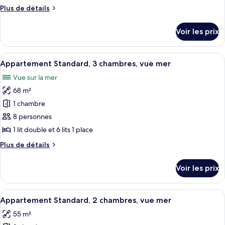
type
Plus
Plus de détails
de
de
chambre :
détails
Voir les prix
sur
Appartement
le
Standard,
type
Afficher
Lits bébé (gratuits), draps fournis
vue
10
de
Appartement Standard, 3 chambres, vue mer
toutes
chambre
mer
Vue sur la mer
Appartement
les
Standard,
68 m²
photos
vue
pour
1 chambre
mer
ce
8 personnes
type
1 lit double et 6 lits 1 place
de
Plus
Plus de détails
chambre :
de
Appartement
détails
Voir les prix
sur
Standard,
le
3
type
Afficher
Lits bébé (gratuits), draps fournis
chambres,
9
de
Appartement Standard, 2 chambres, vue mer
toutes
vue
chambre
55 m²
Appartement
les
mer