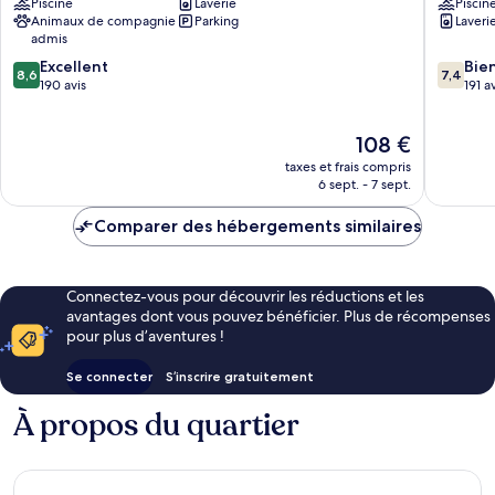
Piscine
Laverie
Piscin
Pierre
Pierre
Animaux de compagnie
Parking
Laveri
&
&
admis
Vacances
Vacance
8.6
7.4
Agay
Excellent
Saint-
Bie
8,6
7,4
sur
sur
190 avis
Raphaël
191 a
10,
10,
Excellent,
Bien,
Le
108 €
190 avis
191 avis
nouveau
taxes et frais compris
prix
6 sept. - 7 sept.
est
de
Comparer des hébergements similaires
108 €
Connectez-vous pour découvrir les réductions et les
avantages dont vous pouvez bénéficier. Plus de récompenses
pour plus d’aventures !
Se connecter
S’inscrire gratuitement
À propos du quartier