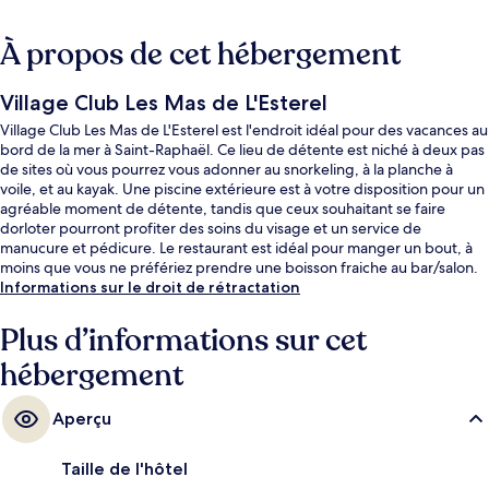
À propos de cet hébergement
Village Club Les Mas de L'Esterel
Village Club Les Mas de L'Esterel est l'endroit idéal pour des vacances au
bord de la mer à Saint-Raphaël. Ce lieu de détente est niché à deux pas
de sites où vous pourrez vous adonner au snorkeling, à la planche à
voile, et au kayak. Une piscine extérieure est à votre disposition pour un
agréable moment de détente, tandis que ceux souhaitant se faire
dorloter pourront profiter des soins du visage et un service de
manucure et pédicure. Le restaurant est idéal pour manger un bout, à
moins que vous ne préfériez prendre une boisson fraiche au bar/salon.
Cet hébergement abrite un snack-bar/une épicerie fine et une terrasse,
Informations sur le droit de rétractation
tandis que, petit plus pratique, les chambres bénéficient d'un
réfrigérateur et un micro-ondes.
Plus d’informations sur cet
hébergement
Aperçu
Taille de l'hôtel