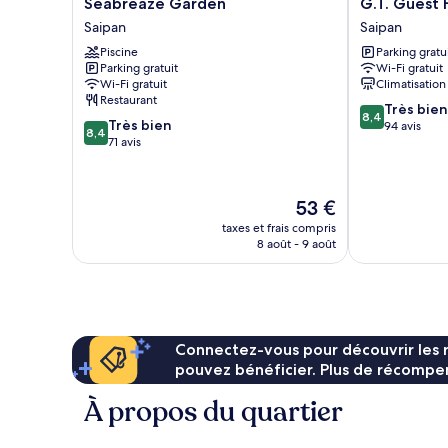
Seabreaze
G.T.
Seabreaze Garden
G.T. Guest
Garden
Guest
Saipan
Saipan
Saipan
House
Piscine
Parking gratu
Saipan
Parking gratuit
Wi-Fi gratuit
Wi-Fi gratuit
Climatisation
Restaurant
8.4
Très bien
8,4
8.4
Très bien
sur
94 avis
8,4
sur
71 avis
10,
10,
Très
Très
bien,
bien,
94 avis
Le
53 €
71 avis
nouveau
taxes et frais compris
prix
8 août - 9 août
est
de
53 €
Connectez-vous pour découvrir les 
pouvez bénéficier. Plus de récompen
À propos du quartier