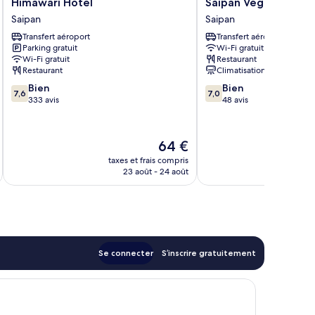
Himawari
Saipan
Himawari Hotel
Saipan Vegas Resort
Hotel
Vegas
Saipan
Saipan
Saipan
Resort
Transfert aéroport
Transfert aéroport
Saipan
Parking gratuit
Wi-Fi gratuit
Wi-Fi gratuit
Restaurant
Restaurant
Climatisation
7.6
7.0
Bien
Bien
7,6
7,0
sur
sur
333 avis
48 avis
10,
10,
Bien,
Bien,
333 avis
48 avis
Le
64 €
nouveau
taxes et frais compris
prix
23 août - 24 août
est
de
64 €
Se connecter
S’inscrire gratuitement