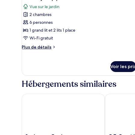
Suite
toutes
Vue sur le jardin
les
2 chambres
photos
pour
6 personnes
ce
1 grand lit et 2 lits 1 place
type
Wi-Fi gratuit
de
Plus
Plus de détails
chambre :
de
Suite
détails
sur
Royale
Voir les pri
le
(B)
type
de
Hébergements similaires
chambre
Suite
Royale
Seabreaze Garden
G.T. Guest H
(B)