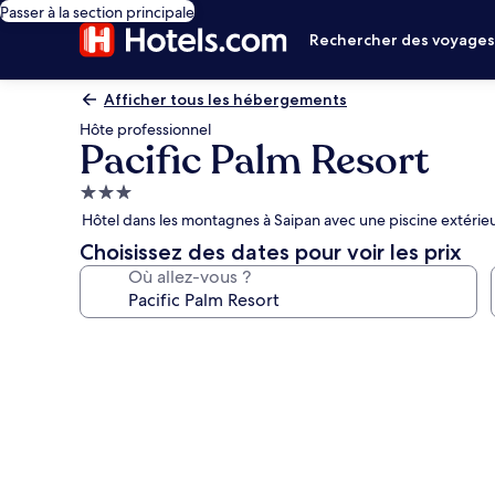
Passer à la section principale
Rechercher des voyage
Afficher tous les hébergements
Hôte professionnel
Pacific Palm Resort
Hébergement
3.0 étoiles
Hôtel dans les montagnes à Saipan avec une piscine extérieu
Choisissez des dates pour voir les prix
Où allez-vous ?
Galerie
photos
de
l’hébergement
Pacific