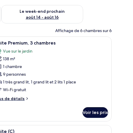
-end août 7 - août 9
Vérifier la disponibilité pour le week-end prochain août 14 - a
Le week-end prochain
août 14 - août 16
Affichage de 6 chambres sur 6
matiseur fixé au mur.
 un bureau, une chaise et un miroir.
fficher
Une chambre d’hôtel avec un grand lit, un bur
5
uite Premium, 3 chambres
outes
Vue sur le jardin
s
138 m²
hotos
our
1 chambre
e
9 personnes
ype
1 très grand lit, 1 grand lit et 2 lits 1 place
e
Wi-Fi gratuit
hambre :
us
us de détails
uite
e
remium,
tails
Voir les prix
r
hambres
pe
de couleur sombre, un îlot central et un coin repas comprenant une table en
fficher
Un salon moderne avec un canapé, une table b
5
e
ite (C)