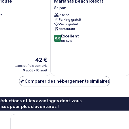
Marianas
 House
Marianas Beach Resort
Beach
Saipan
Resort
it
Piscine
Saipan
Parking gratuit
Wi-Fi gratuit
Restaurant
8.8
Excellent
8,8
sur
85 avis
10,
Excellent,
85 avis
Le
42 €
nouveau
taxes et frais compris
prix
9 août - 10 août
est
de
Comparer des hébergements similaires
42 €
réductions et les avantages dont vous
ses pour plus d’aventures !