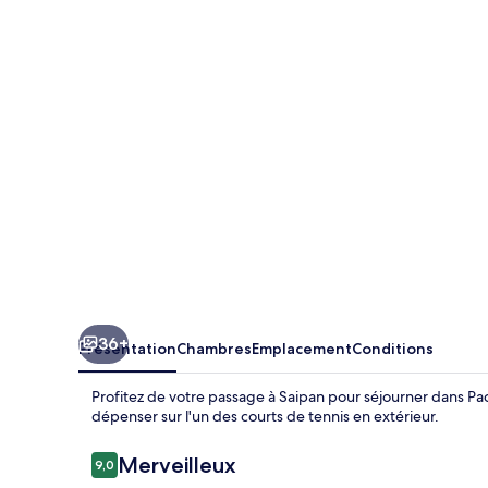
Palm
Resort
36+
Présentation
Chambres
Emplacement
Conditions
Profitez de votre passage à Saipan pour séjourner dans Paci
dépenser sur l'un des courts de tennis en extérieur.
Avis
Merveilleux
9,0
9,0 sur 10
voyageurs