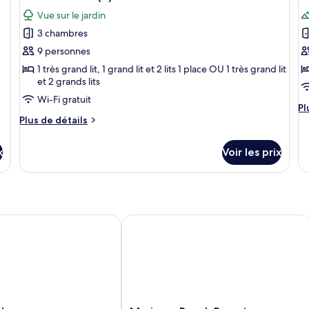
Suite
toutes
t
c
Royale,
Vue sur le jardin
les
Su
le
2
Pr
3 chambres
photos
p
chambres
3
pour
p
9 personnes
ch
ce
c
1 très grand lit, 1 grand lit et 2 lits 1 place OU 1 très grand lit
et 2 grands lits
type
t
de
d
Wi-Fi gratuit
Pl
Pl
chambre :
c
Plus
d
Plus de détails
Suite
S
de
dé
détails
su
Premium
(C
x
Voir les prix
sur
le
(B)
le
ty
type
d
de
c
chambre
Su
Suite
(C)
ouse
Marianas Beach Resort
Premium
(B)