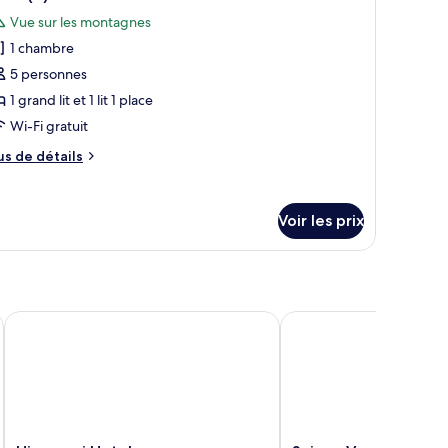
outes
hambre
Vue sur les montagnes
ite
s
emium,
1 chambre
hotos
our
5 personnes
ambres
e
1 grand lit et 1 lit 1 place
ype
Wi-Fi gratuit
e
us
us de détails
hambre :
e
uite
tails
r
)
Voir les prix
pe
e
hambre
ite
Himawari Hotel
Saipan Vegas Resort