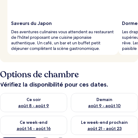
Saveurs du Japon
Dormez
Des aventures culinaires vous attendent au restaurant
Les drap
de l'hôtel proposant une cuisine japonaise
supérie
authentique. Un café, un bar et un buffet petit
rêve. Le
déjeuner complètent la scène gastronomique.
paisible
Options de chambre
Vérifiez la disponibilité pour ces dates.
Vérifier la disponibilité pour ce soir août 8 - août 9
Vérifier la disponibilité pour 
Ce soir
Demain
août 8 - août 9
août 9 - août 10
Vérifier la disponibilité pour ce week-end août 14 - août 16
Vérifier la disponibilité pour
Ce week-end
Le week-end prochain
août 14 - août 16
août 21 - août 23