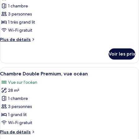
Ocean
pour
1 chambre
View
ce
3 personnes
type
1 très grand lit
de
Wi-Fi gratuit
chambre :
Plus
Plus de détails
Superior
de
King
détails
Voir les prix
Ocean
sur
le
View
type
Afficher
Une chambre d’hôtel avec un grand lit,
9
de
Chambre Double Premium, vue océan
toutes
chambre
Vue sur l’océan
Superior
les
King
28 m²
photos
Ocean
pour
1 chambre
View
ce
3 personnes
type
1 grand lit
de
Wi-Fi gratuit
chambre :
Plus
Plus de détails
Chambre
de