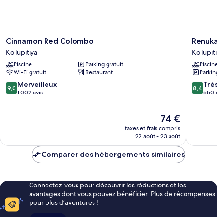
Cinnamon
Renuka
Cinnamon Red Colombo
Renuka
Red
City
Kollupitiya
Kollupit
Colombo
Hotel
Piscine
Parking gratuit
Piscin
Kollupitiya
Kollupit
Wi-Fi gratuit
Restaurant
Parkin
9.0
8.4
Merveilleux
Trè
9,0
8,4
sur
sur
1 002 avis
550 
10,
10,
Merveilleux,
Très
Le
74 €
1 002 avis
bien,
nouveau
550 avis
taxes et frais compris
prix
22 août - 23 août
est
de
Comparer des hébergements similaires
74 €
Connectez-vous pour découvrir les réductions et les
avantages dont vous pouvez bénéficier. Plus de récompenses
pour plus d’aventures !