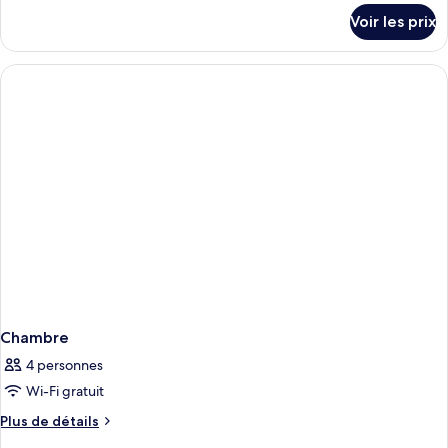
twin
détails
Voir les prix
City
sur
le
View
type
de
chambre
Superior
twin
City
View
Chambre
4 personnes
Wi-Fi gratuit
Plus
Plus de détails
de