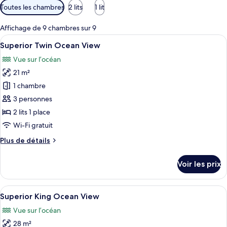
Filtres
Toutes les chambres
2 lits
1 lit
disponibles
pour
Affichage de 9 chambres sur 9
les
Afficher
Une chambre d’hôtel avec deux lits, une
7
Superior Twin Ocean View
chambres
toutes
Vue sur l’océan
les
21 m²
photos
pour
1 chambre
ce
3 personnes
type
2 lits 1 place
de
Wi-Fi gratuit
chambre :
Plus
Plus de détails
Superior
de
Twin
détails
Voir les prix
Ocean
sur
le
View
type
Afficher
Une chambre d’hôtel avec un lit, une t
9
de
Superior King Ocean View
toutes
chambre
Vue sur l’océan
Superior
les
Twin
28 m²
photos