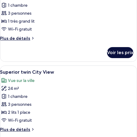
Premium,
pour
1 chambre
vue
ce
ville
3 personnes
type
1 très grand lit
de
Wi-Fi gratuit
chambre :
Plus
Plus de détails
Superior
de
Double
détails
Voir les prix
City
sur
le
View
type
Afficher
Une chambre d’hôtel avec deux lits, un
5
de
Superior twin City View
toutes
chambre
Vue sur la ville
Superior
les
Double
24 m²
photos
City
pour
1 chambre
View
ce
3 personnes
type
2 lits 1 place
de
Wi-Fi gratuit
chambre :
Plus
Plus de détails
Superior
de