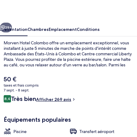
Hotel
Colombo
cédent
Suivant
39+
Présentation
Chambres
Emplacement
Conditions
Morven Hotel Colombo offre un emplacement exceptionnel, vous
installant à juste 5 minutes de marche de points d'intérêt comme
Ambassade des États-Unis à Colombo et Centre commercial Liberty
Plaza. Vous pourrez profiter de la piscine extérieure, faire une halte
au café, ou vous relaxer autour d'un verre au bar/salon. Parmi les
avantages offerts par cet hébergement : un bar en bord de piscine
et une terrasse.
Le
50 €
prix
taxes et frais compris
actuel
7 sept. - 8 sept.
Hall
est
Avis
Très bien
8,4
Afficher 269 avis
de
8,4 sur 10
voyageurs
50 €.
Équipements populaires
Piscine
Transfert aéroport