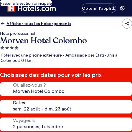
Passer à la section principale
Obtenir l’appli
Afficher tous les hébergements
Hôte professionnel
Morven Hotel Colombo
Hébergement
4.0 étoiles
Hôtel avec une piscine extérieure - Ambassade des États-Unis à
Colombo à 0,1 km
Choisissez des dates pour voir les prix
Où allez-vous ?
Dates
Voyageurs