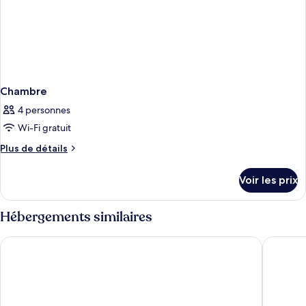
Chambre
4 personnes
Wi-Fi gratuit
Plus
Plus de détails
de
détails
Voir les prix
sur
le
type
Hébergements similaires
de
chambre
Cinnamon Red Colombo
Renuka C
Chambre