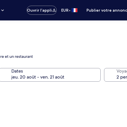
•
s
Ouvrir l’appli
EUR
Publier votre annon
re et un restaurant
Dates
Voya