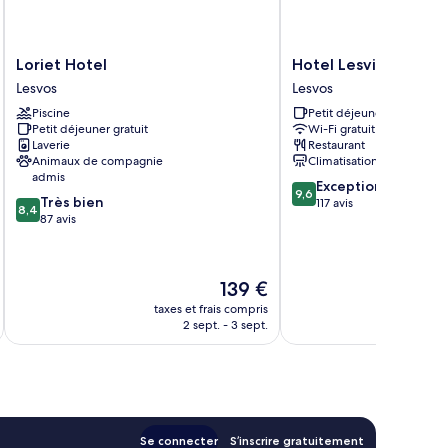
Loriet
Hotel
Loriet Hotel
Hotel Lesvion
Hotel
Lesvion
Lesvos
Lesvos
Lesvos
Lesvos
Piscine
Petit déjeuner gratuit
Petit déjeuner gratuit
Wi-Fi gratuit
Laverie
Restaurant
Animaux de compagnie
Climatisation
admis
9.6
Exceptionnel
9,6
8.4
Très bien
sur
117 avis
8,4
sur
87 avis
10,
10,
Exceptionnel,
Très
117 avis
bien,
Le
139 €
87 avis
nouveau
taxes et frais compris
tax
prix
2 sept. - 3 sept.
est
de
139 €
Se connecter
S’inscrire gratuitement