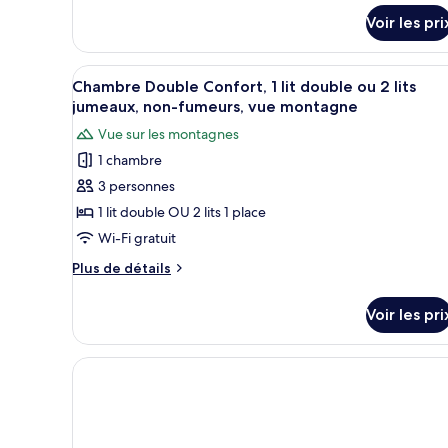
détails
non-
Voir les pri
sur
fumeurs,
le
vue
type
Afficher
Une chambre d’hôtel avec un gra
mer
1
de
Chambre Double Confort, 1 lit double ou 2 lits
toutes
chambre
jumeaux, non-fumeurs, vue montagne
Chambre
les
Vue sur les montagnes
Double
photos
Confort,
1 chambre
pour
non-
3 personnes
ce
fumeurs,
vue
type
1 lit double OU 2 lits 1 place
mer
de
Wi-Fi gratuit
chambre :
Plus
Plus de détails
Chambre
de
Double
détails
Voir les pri
sur
Confort,
le
1
type
lit
de
chambre
double
Chambre
ou
Double
2
Confort,