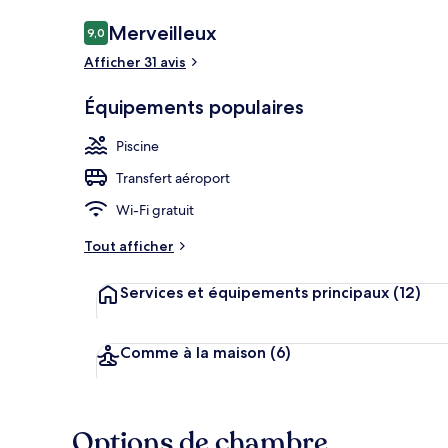
Avis
Merveilleux
9,0
9,0 sur 10
voyageurs
Afficher 31 avis
Bar lounge
Équipements populaires
Piscine
Transfert aéroport
Wi-Fi gratuit
Tout afficher
Services et équipements principaux
(12)
Comme à la maison
(6)
Options de chambre