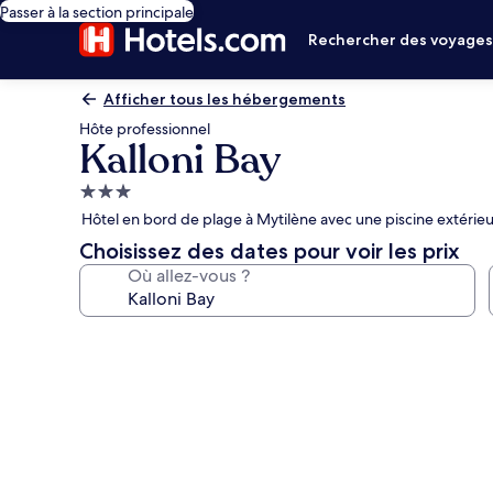
Passer à la section principale
Rechercher des voyage
Afficher tous les hébergements
Hôte professionnel
Kalloni Bay
Hébergement
3.0 étoiles
Hôtel en bord de plage à Mytilène avec une piscine extérieu
Choisissez des dates pour voir les prix
Où allez-vous ?
Galerie
photos
de
l’hébergement
Kalloni