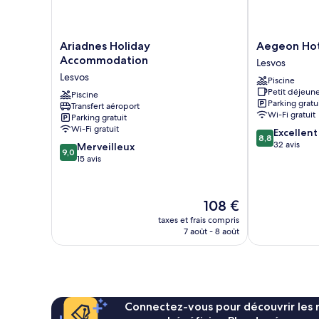
Ariadnes
Aegeon
Ariadnes Holiday
Aegeon Ho
Holiday
Hotel
Accommodation
Lesvos
Accommodation
Lesvos
Lesvos
Piscine
Lesvos
Petit déjeune
Piscine
Parking gratu
Transfert aéroport
Wi-Fi gratuit
Parking gratuit
Wi-Fi gratuit
8.8
Excellent
8,8
sur
32 avis
9.0
Merveilleux
9,0
10,
sur
15 avis
Excellent,
10,
32 avis
Merveilleux,
15 avis
Le
108 €
nouveau
taxes et frais compris
prix
7 août - 8 août
est
de
108 €
Connectez-vous pour découvrir les 