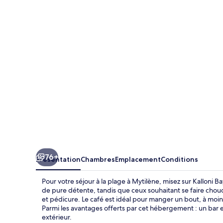
Bay
76+
Présentation
Chambres
Emplacement
Conditions
Pour votre séjour à la plage à Mytilène, misez sur Kalloni 
de pure détente, tandis que ceux souhaitant se faire cho
et pédicure. Le café est idéal pour manger un bout, à moin
Parmi les avantages offerts par cet hébergement : un bar en
extérieur.