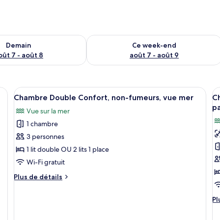
sponibilité pour demain août 7 - août 8
Vérifier la disponibilité pour ce week
Demain
Ce week-end
oût 7 - août 8
août 7 - août 9
and lit, deux lampes de chevet, une table de chevet avec un téléphone et un
Afficher
Une chambre d’hôtel avec un grand lit,
A
1
Chambre Double Confort, non-fumeurs, vue mer
C
toutes
t
pa
Vue sur la mer
les
le
1 chambre
photos
p
pour
p
3 personnes
ce
c
1 lit double OU 2 lits 1 place
type
t
Wi-Fi gratuit
de
d
Plus
Plus de détails
chambre :
c
de
Chambre
C
détails
Pl
Pl
sur
Double
D
d
le
Confort,
C
dé