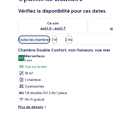
Vérifiez la disponibilité pour ces dates.
Vérifier la disponibilité pour ce soir août 6 - août 7
Vérifier la di
Ce soir
août 6 - août 7
a
Filtres
Toutes les chambres
1 lit
2 lits
disponibles
Afficher
Une chambre d’hôtel avec un gr
pour
5
Chambre Double Confort, non-fumeurs, vue mer
toutes
les
Merveilleux
les
9,0
chambres
9,0 sur 10
(2 avis)
2 avis
photos
Vue sur la mer
pour
18 m²
ce
1 chambre
type
3 personnes
de
1 lit double OU 2 lits 1 place
chambre :
Chambre
Wi-Fi gratuit
Double
Plus
Plus de détails
Confort,
de