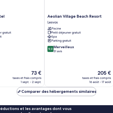
Aeolian
tel
Aeolian Village Beach Resort
Village
Lesvos
Beach
Piscine
Resort
r gratuit
Petit déjeuner gratuit
Lesvos
it
Spa
Parking gratuit
9.0
Merveilleux
9,0
sur
31 avis
10,
Merveilleux,
31 avis
Le
Le
73 €
205 €
nouveau
nouveau
taxes et frais compris
taxes et frais compris
prix
prix
1 sept. - 2 sept.
16 août - 17 août
est
est
de
de
Comparer des hébergements similaires
73 €
205 €
réductions et les avantages dont vous