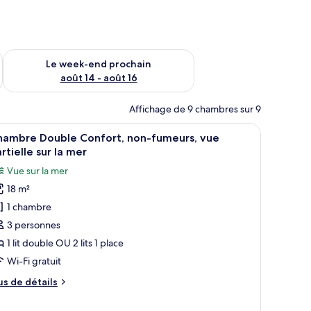
-end août 7 - août 9
Vérifier la disponibilité pour le week-end prochain août 14 - a
Le week-end prochain
août 14 - août 16
Affichage de 9 chambres sur 9
e vue sur l’extérieur grâce à une porte-fenêtre coulissante.
 deux lampes de chevet, une chaise et une vue sur l’extérieur.
fficher
Une chambre d’hôtel avec un lit, deux tables 
1
hambre Double Confort, non-fumeurs, vue
outes
rtielle sur la mer
s
Vue sur la mer
hotos
18 m²
our
1 chambre
e
ype
3 personnes
e
1 lit double OU 2 lits 1 place
hambre :
Wi-Fi gratuit
hambre
us
us de détails
ouble
e
onfort,
tails