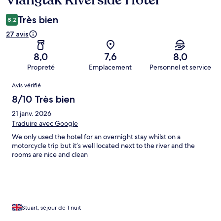
Viangtak Riverside Hotel
Très bien
8,2
27 avis
8,0
7,6
8,0
Propreté
Emplacement
Personnel et service
Avis
Avis vérifié
8/10 Très bien
21 janv. 2026
Traduire avec Google
We only used the hotel for an overnight stay whilst on a
motorcycle trip but it’s well located next to the river and the
rooms are nice and clean
Stuart, séjour de 1 nuit