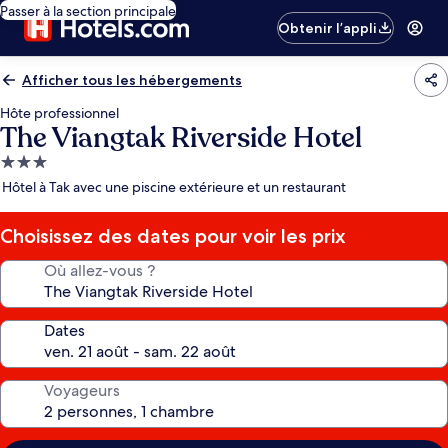
Passer à la section principale
Obtenir l’appli
Afficher tous les hébergements
Hôte professionnel
The Viangtak Riverside Hotel
Hébergement
3.0 étoiles
Hôtel à Tak avec une piscine extérieure et un restaurant
Choisissez des dates pour voir les prix
Où allez-vous ?
Dates
Voyageurs