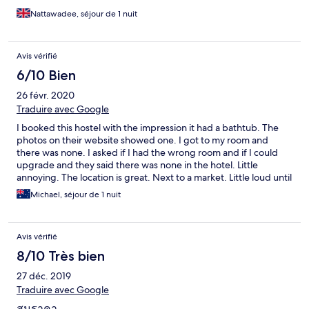
Nattawadee, séjour de 1 nuit
Avis vérifié
6/10 Bien
26 févr. 2020
Traduire avec Google
I booked this hostel with the impression it had a bathtub. The
photos on their website showed one. I got to my room and
there was none. I asked if I had the wrong room and if I could
upgrade and they said there was none in the hotel. Little
annoying. The location is great. Next to a market. Little loud until
10pm though. Breakfast was included and rather nice.
Michael, séjour de 1 nuit
Avis vérifié
8/10 Très bien
27 déc. 2019
Traduire avec Google
สมราคา