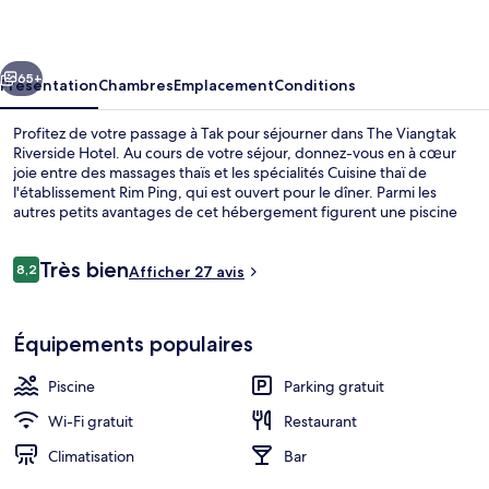
Riverside
Hotel
cédent
Suivant
65+
Présentation
Chambres
Emplacement
Conditions
Profitez de votre passage à Tak pour séjourner dans The Viangtak
Riverside Hotel. Au cours de votre séjour, donnez-vous en à cœur
joie entre des massages thaïs et les spécialités Cuisine thaï de
l'établissement Rim Ping, qui est ouvert pour le dîner. Parmi les
autres petits avantages de cet hébergement figurent une piscine
extérieure, un bar / salon et une piscine pour enfants. Les autres
voyageurs ne tarissent pas d'éloges en ce qui concerne la
Avis
Très bien
présentation générale.
8,2
Afficher 27 avis
8,2 sur 10
voyageurs
Extérieur
Équipements populaires
Piscine
Parking gratuit
Wi-Fi gratuit
Restaurant
Climatisation
Bar