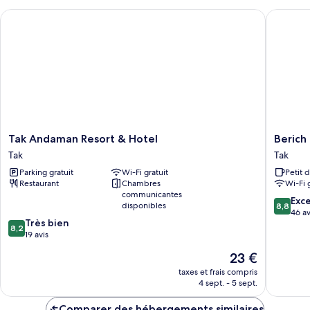
chambre
Tak Andaman Resort & Hotel
Berich H
Deluxe
Twin
Tak
Berich
Tak Andaman Resort & Hotel
Berich
Andaman
Hotel
Tak
Tak
Resort
Tak
Parking gratuit
Wi-Fi gratuit
Petit 
&
Restaurant
Chambres
Wi-Fi 
Hotel
communicantes
Tak
8.8
Exce
disponibles
8,8
sur
46 av
8.2
Très bien
10,
8,2
sur
19 avis
Excellen
10,
46 avis
Le
23 €
Très
nouveau
bien,
taxes et frais compris
prix
4 sept. - 5 sept.
19 avis
est
de
Comparer des hébergements similaires