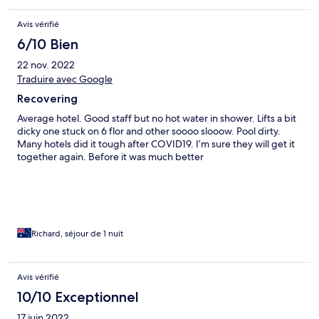
Avis vérifié
6/10 Bien
22 nov. 2022
Traduire avec Google
Recovering
Average hotel. Good staff but no hot water in shower. Lifts a bit
dicky one stuck on 6 flor and other soooo slooow. Pool dirty.
Many hotels did it tough after COVID19. I’m sure they will get it
together again. Before it was much better
Richard, séjour de 1 nuit
Avis vérifié
10/10 Exceptionnel
17 juin 2022