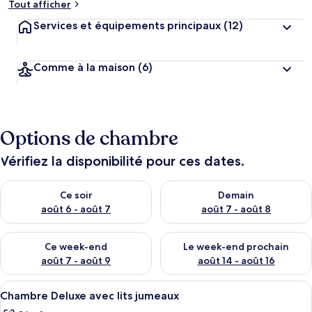
Tout afficher
Services et équipements principaux
(12)
Comme à la maison
(6)
Options de chambre
Vérifiez la disponibilité pour ces dates.
Vérifier la disponibilité pour ce soir août 6 - août 7
Vérifier la disponibilité pour 
Ce soir
Demain
août 6 - août 7
août 7 - août 8
Vérifier la disponibilité pour ce week-end août 7 - août 9
Vérifier la disponibilité pour 
Ce week-end
Le week-end prochain
août 7 - août 9
août 14 - août 16
Afficher
Une chambre d’hôtel avec deux lits, un
9
Chambre Deluxe avec lits jumeaux
toutes