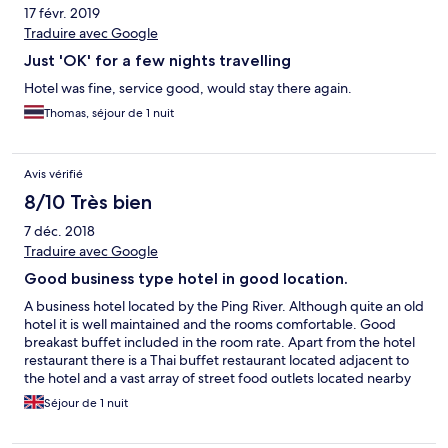
17 févr. 2019
Traduire avec Google
Just 'OK' for a few nights travelling
Hotel was fine, service good, would stay there again.
Thomas, séjour de 1 nuit
Avis vérifié
8/10 Très bien
7 déc. 2018
Traduire avec Google
Good business type hotel in good location.
A business hotel located by the Ping River. Although quite an old
hotel it is well maintained and the rooms comfortable. Good
breakast buffet included in the room rate. Apart from the hotel
restaurant there is a Thai buffet restaurant located adjacent to
the hotel and a vast array of street food outlets located nearby
in the riverside night market. Secure overnight parking is
Séjour de 1 nuit
available at the hotel. The wifi is quite fast and reliable. A good
choice of hotel to break up a long road journey if travelling by