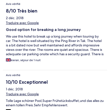
car.
Avis vérifié
8/10 Très bien
2 déc. 2018
Traduire avec Google
Good option for breaking a long journey
We use this hotel to break up a long journey when touring by
car. The hotel is well situated by the Ping River in Tak. The hotel
is a bit dated now but well maintained and affords impressive
views over the river. The rooms are quiet and spacious. There is
adequate car parking onsite which has a security guard. There is
a convenience store located close by. A breakfast buffet is
kieran, séjour de 1 nuit
included in the room rate which is really very good and which
caters for western tastes. The restaurant has a quite varied
menu which is just a well as there does not seem to be any other
Avis vérifié
dining options within walking distance. The hotel also has a small
outdoor pool which is well maintained. The hotel also has fast
10/10 Exceptionnel
free wifi.
1 déc. 2018
Traduire avec Google
Tolle Lage schöner Pool,Super Frühstücksbuffet,und das alles zu
einem tollen Preis.Sehr Empfehlenswert.