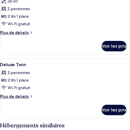
36 m²
les
2 personnes
photos
pour
2 lits 1 place
ce
Wi-Fi gratuit
type
Plus
Plus de détails
de
de
chambre :
détails
Voir les prix
sur
Chambre
le
Deluxe
type
Afficher
Literie de qualité supérieure, minibar,
avec
10
de
Deluxe Twin
toutes
chambre
lits
2 personnes
Chambre
les
jumeaux
Deluxe
2 lits 1 place
photos
avec
pour
Wi-Fi gratuit
lits
ce
jumeaux
Plus
Plus de détails
type
de
détails
de
Voir les prix
sur
chambre :
le
Deluxe
type
Hébergements similaires
Twin
de