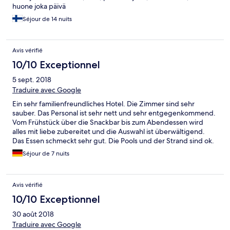
huone joka päivä
Séjour de 14 nuits
Avis vérifié
10/10 Exceptionnel
5 sept. 2018
Traduire avec Google
Ein sehr familienfreundliches Hotel. Die Zimmer sind sehr
sauber. Das Personal ist sehr nett und sehr entgegenkommend.
Vom Frühstück über die Snackbar bis zum Abendessen wird
alles mit liebe zubereitet und die Auswahl ist überwältigend.
Das Essen schmeckt sehr gut. Die Pools und der Strand sind ok.
Jeden Abend ist eine Show geboten wo man echt den Hut
Séjour de 7 nuits
ziehen muss. Also wir würden dieses Hotel nochmal buchen.
Avis vérifié
10/10 Exceptionnel
30 août 2018
Traduire avec Google