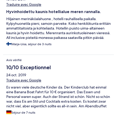
Traduire avec Google
Hyvinhoidettu kaunis hotellialue meren rannalla.
Hiljainen merinäköalahuone , hotelli rauhallisella paikalla.
Kylpyhuonetila pieni, samoin parveke. Koko henkilökunta erittäin
ammattitaitoista ja kohteliasta. Hotellin puisto uima-altaineen
kaunis ja hyvin hoidettu. Merenranta aurinkotuoleineen vieressä.
All inclusive pisteitä monessa paikassa saatavilla pitkin päivää.
Suosittelen!
Marja-Liisa, séjour de 3 nuits
Avis vérifié
10/10 Exceptionnel
24 oct. 2019
Traduire avec Google
Es waren viele deutsche Kinder da. Der Kinderclub hat einmal
eine Banana Boat Fahrt für 10 € organisiert. Das Essen und
Personal waren super. Auch der Strand ist schön. Nicht so schön
war, dass Eis am Stil und Cocktails extra kosten. Es kostet zwar
nicht viel, aber eigentlich sollte es all-in sein. Am Abendbuffet
gab es dann kostenlos Eis (Kugeln).
Séjour de 7 nuits