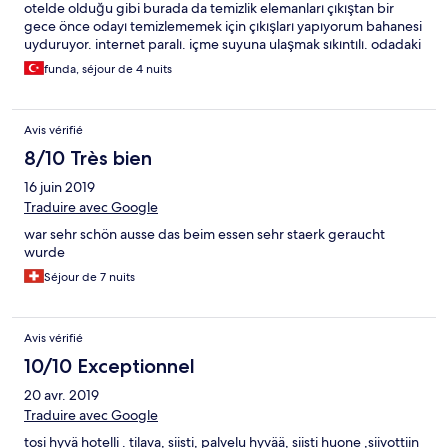
otelde olduğu gibi burada da temizlik elemanları çıkıştan bir
gece önce odayı temizlememek için çıkışları yapıyorum bahanesi
uyduruyor. internet paralı. içme suyuna ulaşmak sıkıntılı. odadaki
dolapta su hariç bir şey koyulmuyor. plaj havlusu yıkatmak paralı
funda, séjour de 4 nuits
3 tl. bunun dışında herşey güzeldi.
Avis vérifié
8/10 Très bien
16 juin 2019
Traduire avec Google
war sehr schön ausse das beim essen sehr staerk geraucht
wurde
Séjour de 7 nuits
Avis vérifié
10/10 Exceptionnel
20 avr. 2019
Traduire avec Google
tosi hyvä hotelli . tilava, siisti, palvelu hyvää, siisti huone ,siivottiin