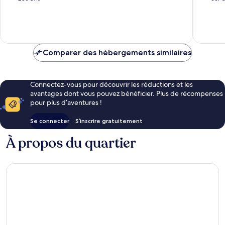
Manavg
10,
10,
Exceptionnel,
Merveill
286 avis
667 avis
Comparer des hébergements similaires
Connectez-vous pour découvrir les réductions et les
avantages dont vous pouvez bénéficier. Plus de récompenses
pour plus d’aventures !
Se connecter
S’inscrire gratuitement
À propos du quartier