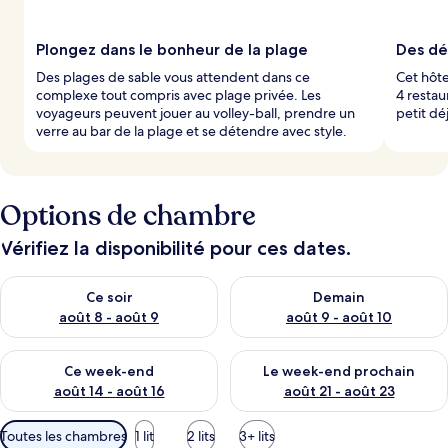
Plongez dans le bonheur de la plage
Des dél
Des plages de sable vous attendent dans ce
Cet hôte
complexe tout compris avec plage privée. Les
4 restau
voyageurs peuvent jouer au volley-ball, prendre un
petit dé
verre au bar de la plage et se détendre avec style.
Options de chambre
Vérifiez la disponibilité pour ces dates.
Vérifier la disponibilité pour ce soir août 8 - août 9
Vérifier la disponibilité pour 
Ce soir
Demain
août 8 - août 9
août 9 - août 10
Vérifier la disponibilité pour ce week-end août 14 - août 16
Vérifier la disponibilité pour
Ce week-end
Le week-end prochain
août 14 - août 16
août 21 - août 23
Filtres
Toutes les chambres
1 lit
2 lits
3+ lits