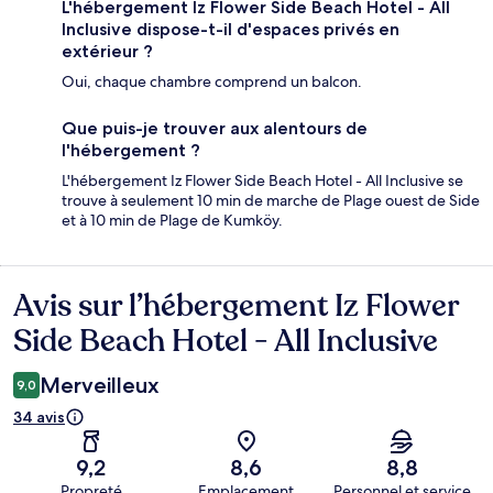
L'hébergement Iz Flower Side Beach Hotel - All
Inclusive dispose-t-il d'espaces privés en
extérieur ?
Oui, chaque chambre comprend un balcon.
Que puis-je trouver aux alentours de
l'hébergement ?
L'hébergement Iz Flower Side Beach Hotel - All Inclusive se
trouve à seulement 10 min de marche de Plage ouest de Side
et à 10 min de Plage de Kumköy.
Avis sur l’hébergement Iz Flower
Avis
Side Beach Hotel - All Inclusive
Merveilleux
9,0
34 avis
9,2
8,6
8,8
Propreté
Emplacement
Personnel et service