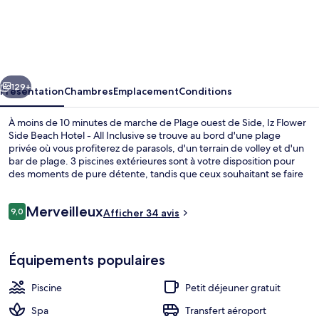
Iz
Flower
Side
Beach
cédent
Suivant
Hotel
129+
Présentation
Chambres
Emplacement
Conditions
-
À moins de 10 minutes de marche de Plage ouest de Side, Iz Flower
All
Side Beach Hotel - All Inclusive se trouve au bord d'une plage
privée où vous profiterez de parasols, d'un terrain de volley et d'un
Inclusive
bar de plage. 3 piscines extérieures sont à votre disposition pour
des moments de pure détente, tandis que ceux souhaitant se faire
chouchouter pourront profiter des massages qui sont proposés. Les
options de restauration comprennent 4 restaurants, tandis que le
Avis
Merveilleux
bar/salon est un endroit parfait pour prendre un verre. Cet
9,0
Afficher 34 avis
9,0 sur 10
voyageurs
hébergement tout inclus vous fait également profiter d'un club
pour enfants (gratuit), d'un bar en bord de piscine et d'une salle de
3 piscines extérieures, parasols de pla
fitness.
Équipements populaires
Piscine
Petit déjeuner gratuit
Spa
Transfert aéroport