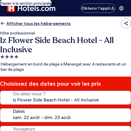
Passer à la section principale
Obtenir l’appli
Afficher tous les hébergements
Hôte professionnel
Iz Flower Side Beach Hotel - All
Inclusive
Hébergement
4.0 étoiles
Hébergement en bord de plage à Manavgat avec 4 restaurants et un
bar de plage
Choisissez des dates pour voir les prix
Où allez-vous ?
Dates
Voyageurs