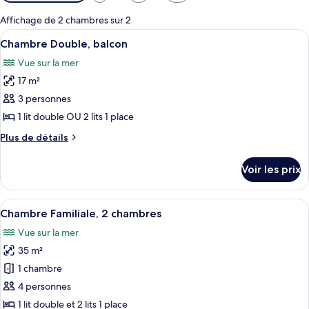
disponibles
pour
Affichage de 2 chambres sur 2
les
Afficher
Une chambre à coucher avec un lit, un
10
Chambre Double, balcon
chambres
toutes
Vue sur la mer
les
17 m²
photos
pour
3 personnes
ce
1 lit double OU 2 lits 1 place
type
Plus
Plus de détails
de
de
chambre :
détails
Voir les prix
sur
Chambre
le
Double,
type
Afficher
Une chambre d’hôtel avec un lit, un bu
balcon
7
de
Chambre Familiale, 2 chambres
toutes
chambre
Vue sur la mer
Chambre
les
Double,
35 m²
photos
balcon
pour
1 chambre
ce
4 personnes
type
1 lit double et 2 lits 1 place