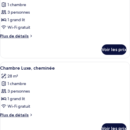
Double
1 chambre
photos
Standard
pour
3 personnes
ce
1 grand lit
type
Wi-Fi gratuit
de
Plus
Plus de détails
chambre :
de
Suite
détails
Voir les prix
sur
Junior,
le
1
type
Afficher
Une chambre d’hôtel avec un lit, un bu
grand
4
de
Chambre Luxe, cheminée
toutes
lit
chambre
28 m²
Suite
les
Junior,
1 chambre
photos
1
pour
3 personnes
grand
ce
lit
1 grand lit
type
Wi-Fi gratuit
de
Plus
Plus de détails
chambre :
de
Chambre
détails
Voir les prix