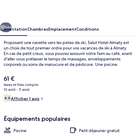
Hotel
Almaty
cédent
Suivant
33+
Présentation
Chambres
Emplacement
Conditions
Proposant une navette vers les pistes de ski, Salut Hotel Almaty est
un choix de tout premier ordre pour vos vacances de ski à Almaty.
En cas de petit creux, vous pouvez assouvir votre faim au café, avant
d'aller vous prélasser le temps de massages, enveloppements
corporels ou soins de manucure et de pédicure. Une piscine
couverte, un bar / salon et un centre de remise en forme ouvert 24
h/24 figurent également parmi les petits plus offerts.
Le
61 €
prix
taxes et frais compris
actuel
10 août - 11 août
Salle de karaoké
est
Avis
4,0
Afficher 1 avis
de
4,0 sur 10
voyageurs
61 €.
Équipements populaires
Piscine
Petit déjeuner gratuit