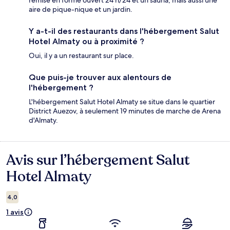
remise en forme ouvert 24 h/24 et un sauna, mais aussi une
aire de pique-nique et un jardin.
Y a-t-il des restaurants dans l'hébergement Salut
Hotel Almaty ou à proximité ?
Oui, il y a un restaurant sur place.
Que puis-je trouver aux alentours de
l'hébergement ?
L'hébergement Salut Hotel Almaty se situe dans le quartier
District Auezov, à seulement 19 minutes de marche de Arena
d'Almaty.
Avis sur l’hébergement Salut
Avis
Hotel Almaty
4,0
1 avis