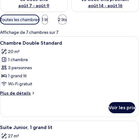
août 7 - août 9
août 14 - août 16
Filtres
Toutes les chambres
1 lit
2 lits
disponibles
pour
Affichage de 7 chambres sur 7
les
Afficher
Une chambre d’hôtel avec un lit, des 
4
Chambre Double Standard
chambres
toutes
20 m²
les
1 chambre
photos
pour
3 personnes
ce
1 grand lit
type
Wi-Fi gratuit
de
Plus
Plus de détails
chambre :
de
Chambre
détails
Voir les prix
sur
Double
le
Standard
type
Afficher
Un lit doté d’une tête de lit capitonné
5
de
Suite Junior, 1 grand lit
toutes
chambre
27 m²
Chambre
les