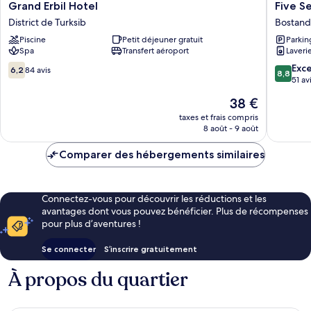
Grand
Five
Grand Erbil Hotel
Five S
Erbil
Seasons
District de Turksib
Bostandy
Hotel
Almaty
Piscine
Petit déjeuner gratuit
Parkin
District
Bostand
Spa
Transfert aéroport
Laveri
de
District
Turksib
6.2
8.8
Exce
6,2
84 avis
8,8
sur
sur
51 av
10,
10,
Le
38 €
84 avis
Excellen
nouveau
51 avis
taxes et frais compris
prix
8 août - 9 août
est
de
Comparer des hébergements similaires
38 €
Connectez-vous pour découvrir les réductions et les
avantages dont vous pouvez bénéficier. Plus de récompenses
pour plus d’aventures !
Se connecter
S’inscrire gratuitement
À propos du quartier