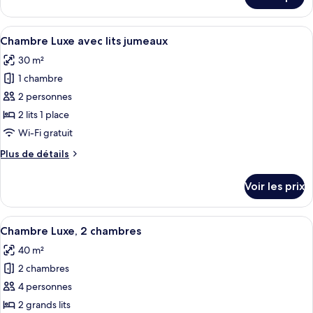
sur
Luxe,
le
cheminée
type
Afficher
Une chambre d’hôtel avec deux lits, u
5
de
Chambre Luxe avec lits jumeaux
toutes
chambre
30 m²
Chambre
les
Luxe,
1 chambre
photos
cheminée
pour
2 personnes
ce
2 lits 1 place
type
Wi-Fi gratuit
de
Plus
Plus de détails
chambre :
de
Chambre
détails
Voir les prix
sur
Luxe
le
avec
type
Afficher
Chambre Luxe, 2 chambres | Minibar, c
lits
4
de
Chambre Luxe, 2 chambres
toutes
jumeaux
chambre
40 m²
Chambre
les
Luxe
2 chambres
photos
avec
pour
4 personnes
lits
ce
jumeaux
2 grands lits