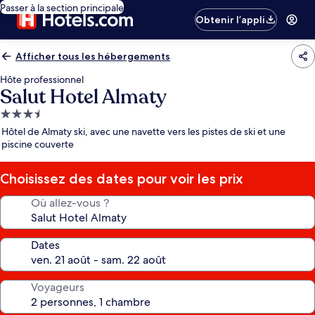
Passer à la section principale
Obtenir l’appli
Afficher tous les hébergements
Hôte professionnel
Salut Hotel Almaty
Hébergement
3.5 étoiles
Hôtel de Almaty ski, avec une navette vers les pistes de ski et une
piscine couverte
Choisissez des dates pour voir les prix
Où allez-vous ?
Dates
Voyageurs