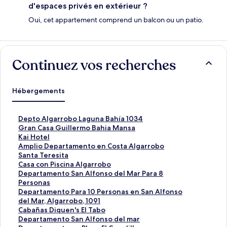
d'espaces privés en extérieur ?
Oui, cet appartement comprend un balcon ou un patio.
Continuez vos recherches
Hébergements
L
Depto Algarrobo Laguna Bahía 1034
i
L
Gran Casa Guillermo Bahia Mansa
e
i
L
Kai Hotel
n
e
i
L
Amplio Departamento en Costa Algarrobo
o
n
e
i
L
Santa Teresita
u
o
n
e
i
L
Casa con Piscina Algarrobo
v
u
o
n
e
i
L
Departamento San Alfonso del Mar Para 8
r
v
u
o
n
e
i
Personas
a
r
v
u
o
n
e
L
Departamento Para 10 Personas en San Alfonso
n
a
r
v
u
o
n
i
del Mar, Algarrobo, 1091
t
n
a
r
v
u
o
e
L
Cabañas Diquen's El Tabo
l
t
n
a
r
v
u
n
i
L
Departamento San Alfonso del mar