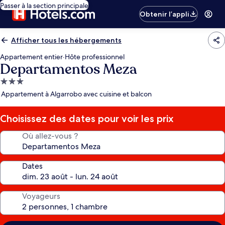
Passer à la section principale
Obtenir l’appli
Afficher tous les hébergements
Appartement entier
·
Hôte professionnel
Departamentos Meza
Hébergement
3.0 étoiles
Appartement à Algarrobo avec cuisine et balcon
Choisissez des dates pour voir les prix
Où allez-vous ?
Dates
Voyageurs