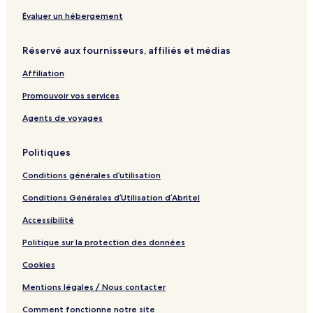
a
o
M
a
s
n
y
s
o
s
d
a
s
o
e
a
o
Évaluer un hébergement
e
r
o
l
l
r
d
l
l
2
o
d
e
Réservé aux fournisseurs, affiliés et médias
M
2
2
s
l
a
0
M
Affiliation
r
0
a
,
8
r
Promouvoir vos services
A
8
l
Agents de voyages
g
a
Politiques
r
r
Conditions générales d’utilisation
o
b
Conditions Générales d’Utilisation d’Abritel
o
,
Accessibilité
1
0
Politique sur la protection des données
9
Cookies
1
Mentions légales / Nous contacter
Comment fonctionne notre site