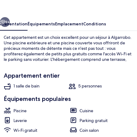
cédent
Suivant
9+
Présentation
Équipements
Emplacement
Conditions
Cet appartement est un choix excellent pour un séjour à Algarrobo.
Une piscine extérieure et une piscine couverte vous offriront de
précieux moments de détente mais ce n'est pas tout : vous
profiterez également de petits plus gratuits comme l'accès Wi-Fi et
le parking sans voiturier. L'hébergement comprend une terrasse,
une cuisine et des balcons.
Appartement entier
1 salle de bain
5 personnes
Piscine couverte, piscine extérieure
Équipements populaires
Piscine
Cuisine
Laverie
Parking gratuit
Wi-Fi gratuit
Coin salon