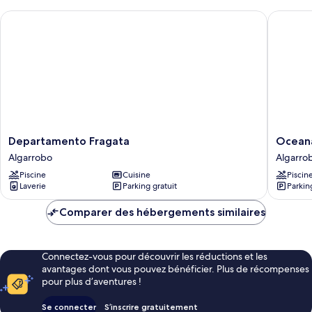
Departamento Fragata
Oceana S
Departamento
Oceana
Departamento Fragata
Oceana
Fragata
Suites
Algarrobo
Algarro
Algarrobo
Laguna
Piscine
Cuisine
Piscin
Bahía
Laverie
Parking gratuit
Parkin
Algarro
Comparer des hébergements similaires
Connectez-vous pour découvrir les réductions et les
avantages dont vous pouvez bénéficier. Plus de récompenses
pour plus d’aventures !
Se connecter
S’inscrire gratuitement