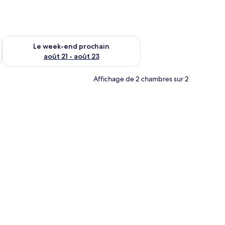
-end août 14 - août 16
Vérifier la disponibilité pour le week-end prochain août 21 - 
Le week-end prochain
août 21 - août 23
Affichage de 2 chambres sur 2
des poutres apparentes.