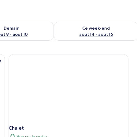
sponibilité pour demain août 9 - août 10
Vérifier la disponibilité pour ce week
Demain
Ce week-end
ût 9 - août 10
août 14 - août 16
t, une fenêtre avec des rideaux, un panneau sur le mur et un plafond avec 
e
Chalet
Vue sur le jardin