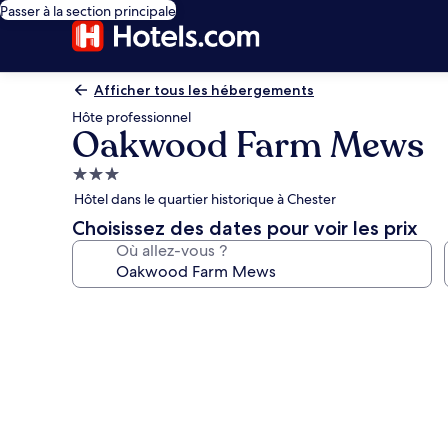
Passer à la section principale
Afficher tous les hébergements
Hôte professionnel
Oakwood Farm Mews
Hébergement
3.0 étoiles
Hôtel dans le quartier historique à Chester
Choisissez des dates pour voir les prix
Où allez-vous ?
Galerie
photos
de
l’hébergement
Oakwood