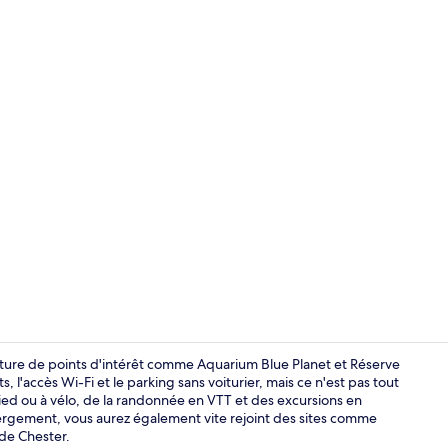
Entrée de l
ture de points d'intérêt comme Aquarium Blue Planet et Réserve
 l'accès Wi-Fi et le parking sans voiturier, mais ce n'est pas tout
ied ou à vélo, de la randonnée en VTT et des excursions en
Extérieur
ébergement, vous aurez également vite rejoint des sites comme
de Chester.