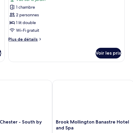
1 chambre
2 personnes
1 lit double
Wi-Fi gratuit
Plus
Plus de détails
de
détails
x
Voir les prix
sur
le
type
de
chambre
Chalet
hester - South by IHG
Brook Mollington Banastre Hotel and
Brook
 Chester - South by
Brook Mollington Banastre Hotel
Mollington
and Spa
Banastre