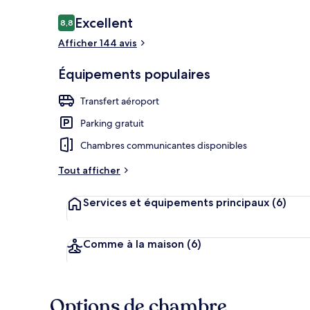
Avis
Excellent
8,8
8,8 sur 10
voyageurs
Afficher 144 avis
Literie hypoa
Équipements populaires
Transfert aéroport
Parking gratuit
Chambres communicantes disponibles
Tout afficher
Services et équipements principaux
(6)
Comme à la maison
(6)
Options de chambre