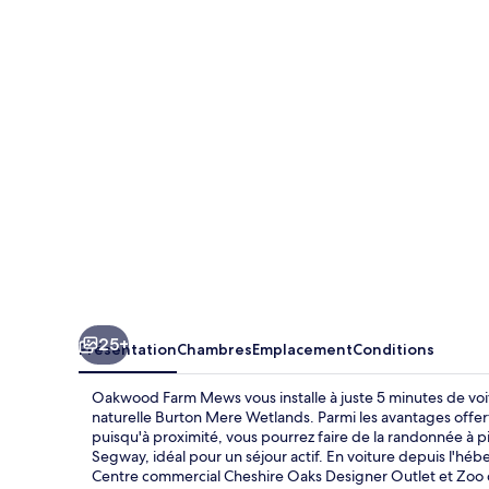
Farm
Mews
25+
Présentation
Chambres
Emplacement
Conditions
Oakwood Farm Mews vous installe à juste 5 minutes de voi
naturelle Burton Mere Wetlands. Parmi les avantages offerts,
puisqu'à proximité, vous pourrez faire de la randonnée à p
Segway, idéal pour un séjour actif. En voiture depuis l'h
Centre commercial Cheshire Oaks Designer Outlet et Zoo 