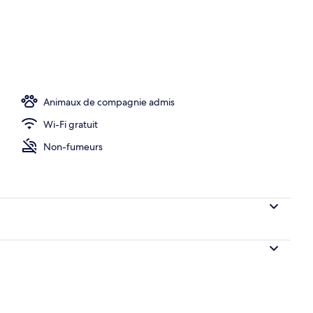
llergénique, rideaux occultants, chambres insonorisées
Animaux de compagnie admis
Wi-Fi gratuit
Non-fumeurs