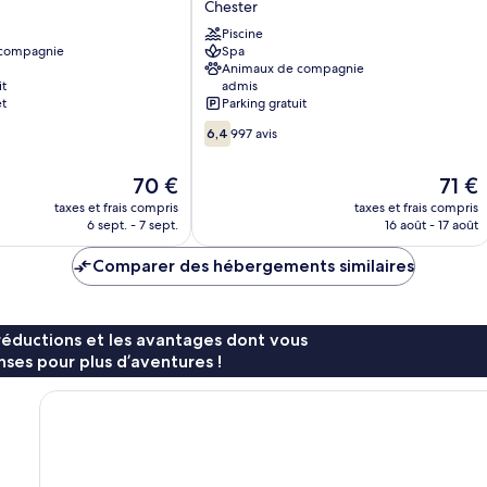
Chester
Hotel
and
Piscine
 compagnie
Spa
Spa
Animaux de compagnie
Chester
it
admis
et
Parking gratuit
6.4
6,4
997 avis
sur
10,
Le
Le
70 €
71 €
997 avis
nouveau
nouve
taxes et frais compris
taxes et frais compris
prix
prix
6 sept. - 7 sept.
16 août - 17 août
est
est
de
de
Comparer des hébergements similaires
70 €
71 €
réductions et les avantages dont vous
ses pour plus d’aventures !