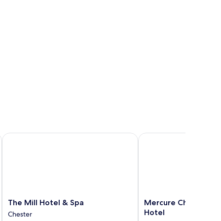
 Spa
The Mill Hotel & Spa
Mercure Chester Abbot
The
Mercure
The Mill Hotel & Spa
Mercure Chester Ab
Mill
Chester
Hotel
Chester
Hotel
Abbots