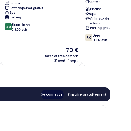
Chester
Piscine
&
Well
Petit déjeuner gratuit
Spa
Hotel
Piscine
Spa
Spa
Chester
Chester
Parking
Animaux de compagnie
admis
8.8
Excellent
8,8
Parking gratuit
sur
2 320 avis
10,
7.6
Bien
7,6
Excellent,
sur
1 007 avis
2 320 avis
10,
Le
70 €
Bien,
au
nouveau
1 007 avis
taxes et frais compris
tax
prix
31 août - 1 sept.
est
de
70 €
Se connecter
S’inscrire gratuitement