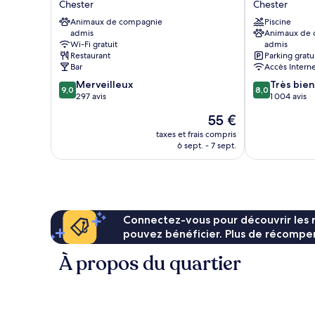
Chester
Chester
Wyndham
-
Chester
Animaux de compagnie
South
Piscine
admis
Animaux de
East
by
Wi-Fi gratuit
admis
Chester
IHG
Restaurant
Parking gratu
Chester
Bar
Accès Intern
9.0
8.0
Merveilleux
Très bien
9,0
8,0
sur
sur
297 avis
1 004 avis
10,
10,
Le
55 €
Merveilleux,
Très
nouveau
297 avis
bien,
taxes et frais compris
prix
6 sept. - 7 sept.
1 004 avis
est
de
55 €
Connectez-vous pour découvrir les 
pouvez bénéficier. Plus de récompen
À propos du quartier