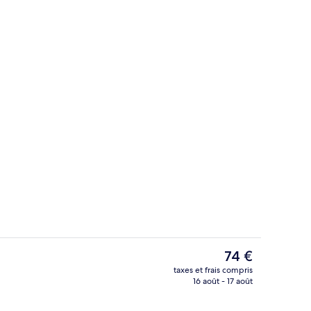
’hébergement
Restaurant
Le
74 €
prix
taxes et frais compris
actuel
16 août - 17 août
Détail de l’extérieur
est
de