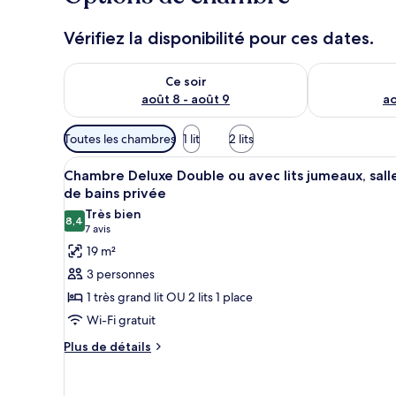
Vérifiez la disponibilité pour ces dates.
Vérifier la disponibilité pour ce soir août 8 - août 9
Vérifier la di
Ce soir
août 8 - août 9
ao
Filtres
Toutes les chambres
1 lit
2 lits
disponibles
Afficher
Une chambre d’hôtel avec un li
pour
6
Chambre Deluxe Double ou avec lits jumeaux, sall
toutes
les
de bains privée
les
chambres
Très bien
8,4
photos
8,4 sur 10
(7 avis)
7 avis
pour
19 m²
ce
3 personnes
type
1 très grand lit OU 2 lits 1 place
de
Wi-Fi gratuit
chambre :
Plus
Chambre
Plus de détails
de
Deluxe
détails
Double
sur