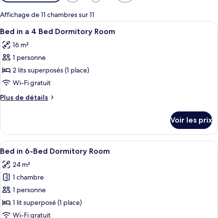
disponibles
pour
Affichage de 11 chambres sur 11
les
Afficher
Wi-Fi gratuit
1
Bed in a 4 Bed Dormitory Room
chambres
toutes
16 m²
les
1 personne
photos
pour
2 lits superposés (1 place)
ce
Wi-Fi gratuit
type
Plus
Plus de détails
de
de
chambre :
détails
Voir les prix
sur
Bed
le
in
type
Afficher
Wi-Fi gratuit
a
1
de
Bed in 6-Bed Dormitory Room
toutes
chambre
4
24 m²
Bed
les
Bed
in
1 chambre
photos
Dormitory
a
pour
1 personne
Room
4
ce
Bed
1 lit superposé (1 place)
Dormitory
type
Wi-Fi gratuit