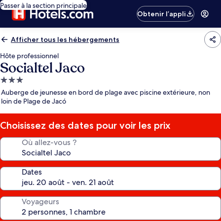
Passer à la section principale
Obtenir l’appli
Afficher tous les hébergements
Hôte professionnel
Socialtel Jaco
Hébergement
3.0 étoiles
Auberge de jeunesse en bord de plage avec piscine extérieure, non
loin de Plage de Jacó
Choisissez des dates pour voir les prix
Où allez-vous ?
Dates
Voyageurs