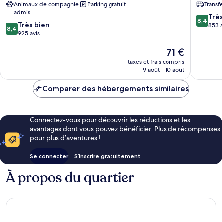
Animaux de compagnie
Parking gratuit
Transf
Beach
admis
Club
8.4
Trè
8,4
8.4
Très bien
Jacó
sur
853 a
8,4
sur
925 avis
10,
10,
Très
Le
71 €
Très
bien,
nouveau
bien,
853 avis
taxes et frais compris
prix
925 avis
9 août - 10 août
est
de
Comparer des hébergements similaires
71 €
Connectez-vous pour découvrir les réductions et les
avantages dont vous pouvez bénéficier. Plus de récompenses
pour plus d’aventures !
Se connecter
S’inscrire gratuitement
À propos du quartier