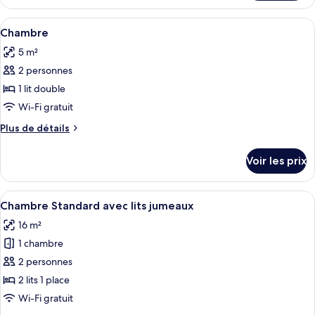
le
Room
type
Afficher
Chambre | Wi-Fi gratuit
4
de
Chambre
toutes
chambre
5 m²
Unique
les
Room
2 personnes
photos
pour
1 lit double
ce
Wi-Fi gratuit
type
Plus
Plus de détails
de
de
chambre :
détails
Voir les prix
sur
Chambre
le
type
Afficher
Chambre Standard avec lits jumeaux | 
4
de
Chambre Standard avec lits jumeaux
toutes
chambre
16 m²
Chambre
les
1 chambre
photos
pour
2 personnes
ce
2 lits 1 place
type
Wi-Fi gratuit
de