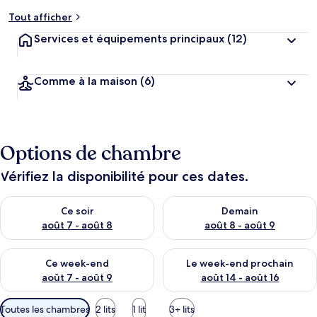
Tout afficher
Services et équipements principaux
(12)
Comme à la maison
(6)
Options de chambre
Vérifiez la disponibilité pour ces dates.
Vérifier la disponibilité pour ce soir août 7 - août 8
Vérifier la disponibilité pour 
Ce soir
Demain
août 7 - août 8
août 8 - août 9
Vérifier la disponibilité pour ce week-end août 7 - août 9
Vérifier la disponibilité pour 
Ce week-end
Le week-end prochain
août 7 - août 9
août 14 - août 16
Filtres
Toutes les chambres
2 lits
1 lit
3+ lits