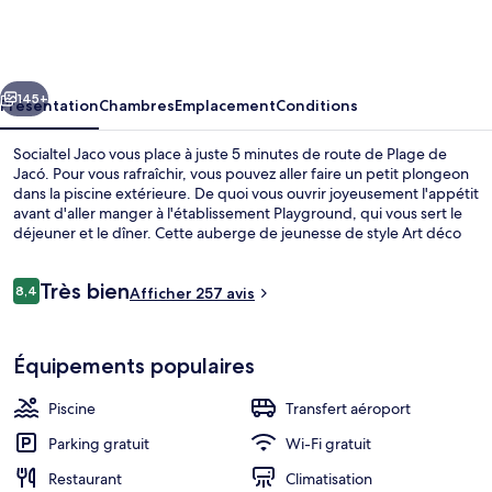
Jaco
cédent
Suivant
145+
Présentation
Chambres
Emplacement
Conditions
Socialtel Jaco vous place à juste 5 minutes de route de Plage de
Jacó. Pour vous rafraîchir, vous pouvez aller faire un petit plongeon
dans la piscine extérieure. De quoi vous ouvrir joyeusement l'appétit
avant d'aller manger à l'établissement Playground, qui vous sert le
déjeuner et le dîner. Cette auberge de jeunesse de style Art déco
abrite en outre un bar / salon, une terrasse et un jardin.
Avis
Très bien
8,4
Afficher 257 avis
8,4 sur 10
voyageurs
Piscine extérieure
Équipements populaires
Piscine
Transfert aéroport
Parking gratuit
Wi-Fi gratuit
Restaurant
Climatisation