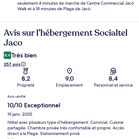
seulement 4 minutes de marche de Centre Commercial Jacó
Walk et à 18 minutes de Plage de Jacó.
Avis sur l’hébergement Socialtel
Avis
Jaco
Très bien
8,4
257 avis
8,2
9,0
8,4
Propreté
Emplacement
Personnel et service
Avis
Avis vérifié
10/10 Exceptionnel
19 janv. 2025
Hôtel avec plusieurs type d’hébergement. Convivial. Cuisine
partagée. Chambre privée très confortable et propre. Accès
direct à la Plage. Stationnement privé