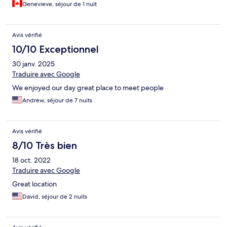
Antonio pour à peines quelques dollars de plus. Nous avons
Genevieve, séjour de 1 nuit
passer une seul heureusement!
Avis vérifié
10/10 Exceptionnel
30 janv. 2025
Traduire avec Google
We enjoyed our day great place to meet people
Andrew, séjour de 7 nuits
Avis vérifié
8/10 Très bien
18 oct. 2022
Traduire avec Google
Great location
David, séjour de 2 nuits