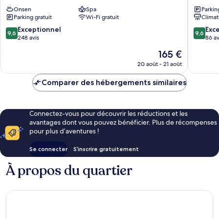
Yuzawa
Nishiura
Onsen
Spa
Parkin
Minami
Parking gratuit
Wi-Fi gratuit
Climat
9.6
9.6
Exceptionnel
Exc
9,6
9,6
sur
sur
248 avis
86 av
10,
10,
Le
165 €
Exceptionnel,
Exceptio
nouveau
248 avis
86 avis
20 août - 21 août
prix
est
Comparer des hébergements similaires
de
165 €
Connectez-vous pour découvrir les réductions et les
avantages dont vous pouvez bénéficier. Plus de récompenses
pour plus d’aventures !
Se connecter
S’inscrire gratuitement
À propos du quartier