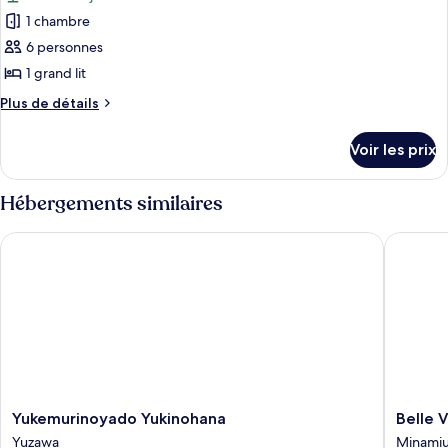
les
Luxe,
1 chambre
photos
non-
pour
6 personnes
fumeurs
ce
1 grand lit
type
Plus
Plus de détails
de
de
chambre :
détails
Voir les prix
sur
Maison
le
Luxe
type
Hébergements similaires
de
chambre
Yukemurinoyado Yukinohana
Belle Vue
Maison
Luxe
Yukemurinoyado
Belle
Yukemurinoyado Yukinohana
Belle 
Yukinohana
Vue
Yuzawa
Minami