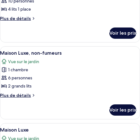
pour
10 personnes
fumeurs
ce
4 lits 1 place
type
Plus
Plus de détails
de
de
chambre :
détails
Voir les prix
sur
Maison
le
Deluxe,
type
Afficher
Un espace extérieur abrité comprenant 
non-
11
de
Maison Luxe, non-fumeurs
toutes
chambre
fumeurs
Vue sur le jardin
Maison
les
Deluxe,
1 chambre
photos
non-
pour
6 personnes
fumeurs
ce
2 grands lits
type
Plus
Plus de détails
de
de
chambre :
détails
Voir les prix
sur
Maison
le
Luxe,
type
Afficher
Une chambre moderne avec un grand lit,
non-
10
de
Maison Luxe
toutes
chambre
fumeurs
Vue sur le jardin
Maison