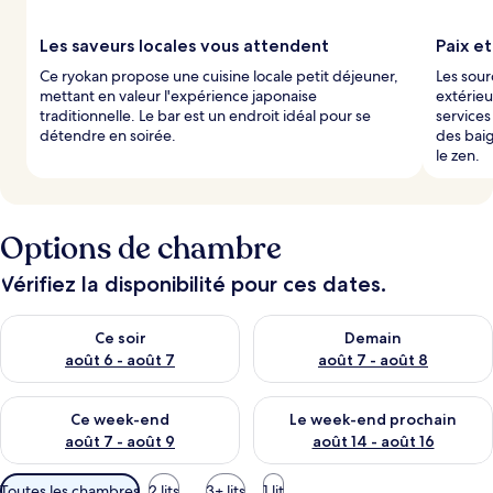
Les saveurs locales vous attendent
Paix e
Ce ryokan propose une cuisine locale petit déjeuner,
Les sour
mettant en valeur l'expérience japonaise
extérieu
traditionnelle. Le bar est un endroit idéal pour se
service
détendre en soirée.
des baig
le zen.
Options de chambre
Vérifiez la disponibilité pour ces dates.
Vérifier la disponibilité pour ce soir août 6 - août 7
Vérifier la disponibilité pour 
Ce soir
Demain
août 6 - août 7
août 7 - août 8
Vérifier la disponibilité pour ce week-end août 7 - août 9
Vérifier la disponibilité pour 
Ce week-end
Le week-end prochain
août 7 - août 9
août 14 - août 16
Filtres
Toutes les chambres
2 lits
3+ lits
1 lit