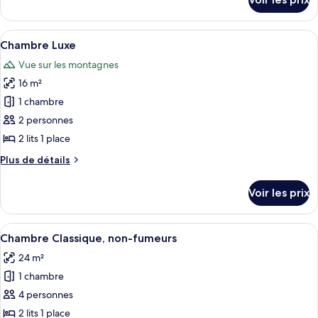
sur
non-
le
fumeurs
type
Afficher
Une pièce de style japonais traditionne
(Japanese-
4
de
Chambre Luxe
toutes
style)
chambre
Vue sur les montagnes
Villa,
les
non-
16 m²
photos
fumeurs
pour
1 chambre
(Japanese-
ce
style)
2 personnes
type
2 lits 1 place
de
Plus
Plus de détails
chambre :
de
Chambre
détails
Voir les prix
sur
Luxe
le
type
Afficher
Une pièce de style japonais traditionn
4
de
Chambre Classique, non-fumeurs
toutes
chambre
24 m²
Chambre
les
Luxe
1 chambre
photos
pour
4 personnes
ce
2 lits 1 place