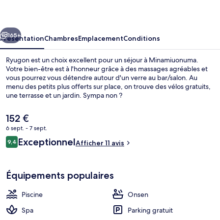
cédent
Suivant
165+
Présentation
Chambres
Emplacement
Conditions
Ryugon est un choix excellent pour un séjour à Minamiuonuma.
Votre bien-être est à l'honneur grâce à des massages agréables et
vous pourrez vous détendre autour d'un verre au bar/salon. Au
menu des petits plus offerts sur place, on trouve des vélos gratuits,
une terrasse et un jardin. Sympa non ?
Le
152 €
prix
6 sept. - 7 sept.
actuel
Avis
Exceptionnel
Villa Luxe, non-fumeurs | Couette en d
9,4
est
Afficher 11 avis
9,4 sur 10
voyageurs
de
152 €.
Équipements populaires
Piscine
Onsen
Spa
Parking gratuit