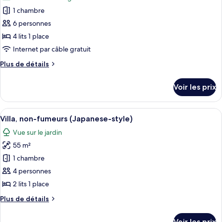
les
Premium
1 chambre
photos
(Japanese-
pour
6 personnes
style)
ce
4 lits 1 place
type
Internet par câble gratuit
de
Plus
Plus de détails
chambre :
de
Chambre
détails
Voir les prix
sur
Classique
le
(Japanese-
type
Afficher
Une chambre à coucher avec un lit, une
style)
5
de
Villa, non-fumeurs (Japanese-style)
toutes
chambre
Vue sur le jardin
Chambre
les
Classique
55 m²
photos
(Japanese-
pour
1 chambre
style)
ce
4 personnes
type
2 lits 1 place
de
Plus
Plus de détails
chambre :
de
Villa,
détails
Voir les prix