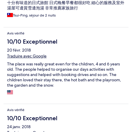
十分有味道的日式旅館 日式晚餐早餐都很好吃 細心的服務及室外
湯屋可邊賞雪邊泡湯 非常推薦家族旅行
Tsui-Ping, séjour de 2 nuits
Avis vérifié
10/10 Exceptionnel
20 févr. 2018
Traduire avec Google
The place was really great even for the children, 4 and 6 years
old. The people helped to organise our days activities with
suggestions and helped with booking drives and so on. The
children loved their stay there, the hot bath and the playroom,
the garden and the snow.
Avis vérifié
10/10 Exceptionnel
24 janv. 2018