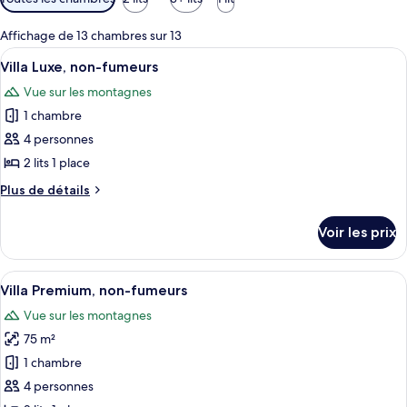
disponibles
pour
Affichage de 13 chambres sur 13
les
Afficher
Un intérieur moderne avec un canapé, u
9
Villa Luxe, non-fumeurs
chambres
toutes
Vue sur les montagnes
les
1 chambre
photos
pour
4 personnes
ce
2 lits 1 place
type
Plus
Plus de détails
de
de
chambre :
détails
Voir les prix
sur
Villa
le
Luxe,
type
Afficher
Une chambre d’hôtel moderne, dotée d’
non-
7
de
Villa Premium, non-fumeurs
toutes
chambre
fumeurs
Vue sur les montagnes
Villa
les
Luxe,
75 m²
photos
non-
pour
1 chambre
fumeurs
ce
4 personnes
type