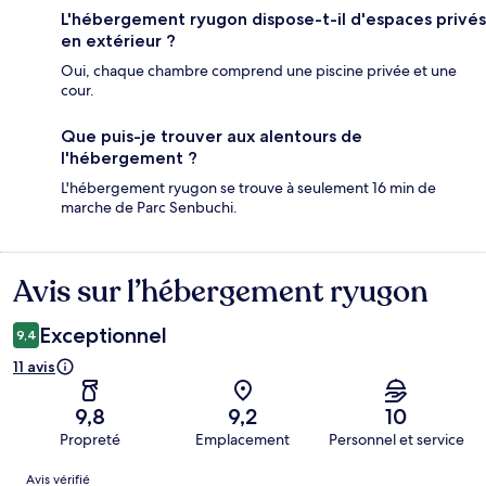
L'hébergement ryugon dispose-t-il d'espaces privés
en extérieur ?
Oui, chaque chambre comprend une piscine privée et une
cour.
Que puis-je trouver aux alentours de
l'hébergement ?
L'hébergement ryugon se trouve à seulement 16 min de
marche de Parc Senbuchi.
Avis sur l’hébergement ryugon
Avis
Exceptionnel
9,4
11 avis
9,8
9,2
10
Propreté
Emplacement
Personnel et service
Avis
Avis vérifié