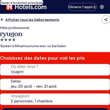
Passer à la section principale
Obtenir l’appli
Afficher tous les hébergements
Hôte professionnel
ryugon
Hébergement
4.0 étoiles
Ryokan à Minamiuonuma avec un bar/salon
Choisissez des dates pour voir les prix
Où allez-vous ?
Dates
Voyageurs