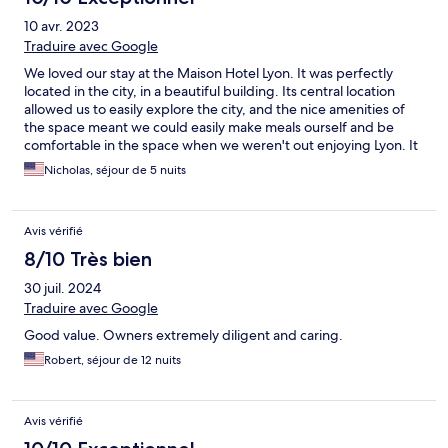
10 avr. 2023
Traduire avec Google
We loved our stay at the Maison Hotel Lyon. It was perfectly
located in the city, in a beautiful building. Its central location
allowed us to easily explore the city, and the nice amenities of
the space meant we could easily make meals ourself and be
comfortable in the space when we weren't out enjoying Lyon. It
was also very wonderfully run by a kind and helpful staff.
Nicholas, séjour de 5 nuits
Avis vérifié
8/10 Très bien
30 juil. 2024
Traduire avec Google
Good value. Owners extremely diligent and caring.
Robert, séjour de 12 nuits
Avis vérifié