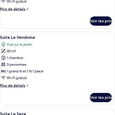
Wi-Fi gratuit
chambre :
Plus
Plus de détails
Suite
de
Le
détails
Voir les prix
Loft
sur
le
type
Afficher
Une cuisine moderne avec des meubles g
21
de
Suite Le Vendome
toutes
chambre
Vue sur le jardin
Suite
les
Le
40 m²
photos
Loft
pour
1 chambre
ce
3 personnes
type
1 grand lit et 1 lit 1 place
de
Wi-Fi gratuit
chambre :
Plus
Plus de détails
Suite
de
Le
détails
Voir les prix
Vendome
sur
le
type
Afficher
Un lit bien fait, avec un grand miroir 
20
de
Suite Le Seze