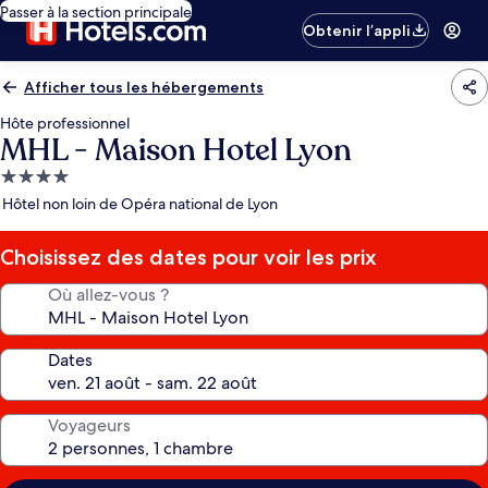
Passer à la section principale
Obtenir l’appli
Afficher tous les hébergements
Hôte professionnel
MHL - Maison Hotel Lyon
Hébergement
4.0 étoiles
Hôtel non loin de Opéra national de Lyon
Choisissez des dates pour voir les prix
Où allez-vous ?
Dates
Voyageurs