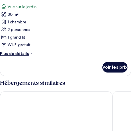
toutes
chambre
Vue sur le jardin
Suite
les
Le
30 m²
photos
Vendome
pour
1 chambre
ce
2 personnes
type
1 grand lit
de
Wi-Fi gratuit
chambre :
Plus
Plus de détails
Suite
de
Le
détails
Voir les prix
Seze
sur
le
type
Hébergements similaires
de
chambre
Hôtel Tête d'Or
OKKO Ho
Suite
Le
Seze