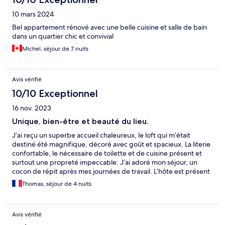
10 mars 2024
Bel appartement rénové avec une belle cuisine et salle de bain
dans un quartier chic et convivial
Michel, séjour de 7 nuits
Avis vérifié
10/10 Exceptionnel
16 nov. 2023
Unique, bien-être et beauté du lieu.
J’ai reçu un superbe accueil chaleureux, le loft qui m’était
destiné été magnifique, décoré avec goût et spacieux. La literie
confortable, le nécessaire de toilette et de cuisine présent et
surtout une propreté impeccable. J’ai adoré mon séjour, un
cocon de répit après mes journées de travail. L’hôte est présent
et très sympathique. Je vous le recommande vivement pour
Thomas, séjour de 4 nuits
votre séjour à Lyon. La qualité du logement, l’emplacement dans
le quartier et la relation de confiance avec les hôtes.
Avis vérifié