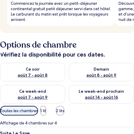
Commencez la journée avec un petit-déjeuner
Découvr
continental gratuit petit déjeuner servi dans cet hôtel.
gamme, 
Le carburant du matin est prêt lorsque les voyageurs
et d'une
arrivent.
nuit de 
Options de chambre
Vérifiez la disponibilité pour ces dates.
Vérifier la disponibilité pour ce soir août 7 - août 8
Vérifier la disponibilité pour 
Ce soir
Demain
août 7 - août 8
août 8 - août 9
Vérifier la disponibilité pour ce week-end août 7 - août 9
Vérifier la disponibilité pour 
Ce week-end
Le week-end prochain
août 7 - août 9
août 14 - août 16
Filtres
Toutes les chambres
1 lit
2 lits
disponibles
pour
Affichage de 4 chambres sur 4
les
Afficher
Une chambre à coucher avec un grand l
10
Suite Le Saxe
chambres