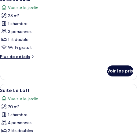
toutes
Vue sur le jardin
les
28 m²
photos
pour
1 chambre
ce
3 personnes
type
1 lit double
de
Wi-Fi gratuit
chambre :
Plus
Plus de détails
Suite
de
Le
détails
Voir les prix
Saxe
sur
le
type
Afficher
Une pièce avec un canapé blanc, une t
14
de
Suite Le Loft
toutes
chambre
Vue sur le jardin
Suite
les
Le
70 m²
photos
Saxe
pour
1 chambre
ce
4 personnes
type
2 lits doubles
de