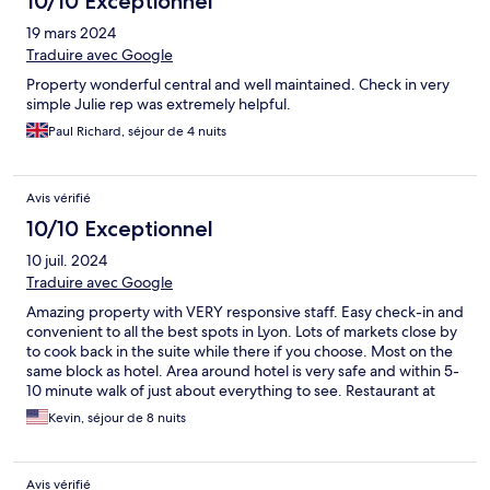
10/10 Exceptionnel
19 mars 2024
Traduire avec Google
Property wonderful central and well maintained. Check in very
simple Julie rep was extremely helpful.
Paul Richard, séjour de 4 nuits
Avis vérifié
10/10 Exceptionnel
10 juil. 2024
Traduire avec Google
Amazing property with VERY responsive staff. Easy check-in and
convenient to all the best spots in Lyon. Lots of markets close by
to cook back in the suite while there if you choose. Most on the
same block as hotel. Area around hotel is very safe and within 5-
10 minute walk of just about everything to see. Restaurant at
entrance of hotel is very convenient and decent food. Overall
Kevin, séjour de 8 nuits
10/10!
Avis vérifié