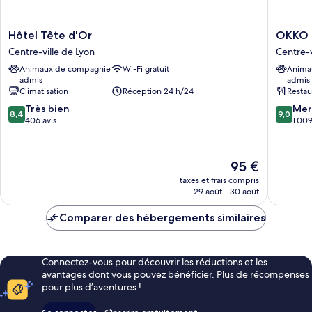
Hôtel
OKKO
Hôtel Tête d'Or
OKKO H
Tête
Hotels
Centre-ville de Lyon
Centre-v
d'Or
Lyon
Animaux de compagnie
Wi-Fi gratuit
Anima
Centre-
Centre
admis
admis
ville
Centre-
Climatisation
Réception 24 h/24
Restau
de
ville
8.4
9.0
Lyon
Très bien
de
Mer
8,4
9,0
sur
sur
406 avis
Lyon
1 009
10,
10,
Très
Merveill
bien,
1 009 av
Le
95 €
406 avis
nouveau
taxes et frais compris
prix
29 août - 30 août
est
de
Comparer des hébergements similaires
95 €
Connectez-vous pour découvrir les réductions et les
avantages dont vous pouvez bénéficier. Plus de récompenses
pour plus d’aventures !