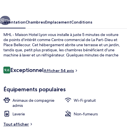
Maison
Hotel
cédent
Suivant
Lyon
71+
Présentation
Chambres
Emplacement
Conditions
MHL - Maison Hotel Lyon vous installe à juste 5 minutes de voiture
de points d'intérêt comme Centre commercial de La Part-Dieu et
Place Bellecour. Cet hébergement abrite une terrasse et un jardin,
tandis que, petit plus pratique, les chambres bénéficient d'une
machine à laver et un réfrigérateur. Quelques minutes de marche
seulement séparent l'hébergement des transports publics : Station
de métro Foch est accessible en quelques foulées et Station de
Avis
Exceptionnel
métro Hôtel de Ville - Louis Pradel se situe à 10 min à pied.
9,6
Afficher 54 avis
9,6 sur 10
voyageurs
Terrasse/Patio
Équipements populaires
Animaux de compagnie
Wi-Fi gratuit
admis
Laverie
Non-fumeurs
Tout afficher