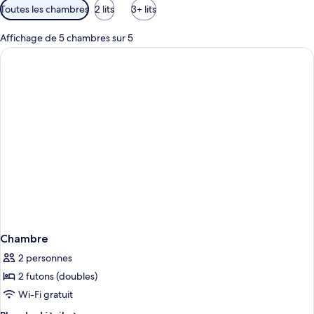
Filtres
Toutes les chambres
2 lits
3+ lits
disponibles
pour
Affichage de 5 chambres sur 5
les
chambres
Chambre
2 personnes
2 futons (doubles)
Wi-Fi gratuit