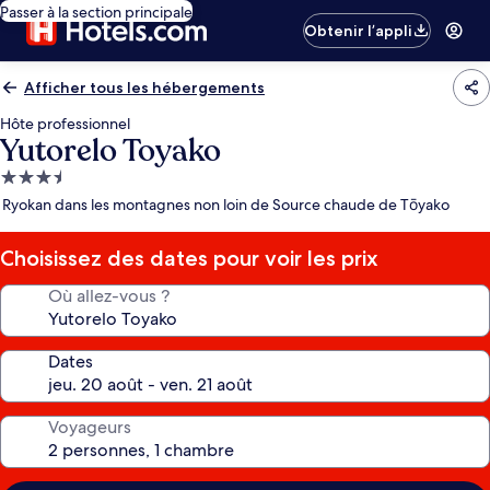
Passer à la section principale
Obtenir l’appli
Afficher tous les hébergements
Hôte professionnel
Yutorelo Toyako
Hébergement
3.5 étoiles
Ryokan dans les montagnes non loin de Source chaude de Tōyako
Choisissez des dates pour voir les prix
Où allez-vous ?
Dates
Voyageurs