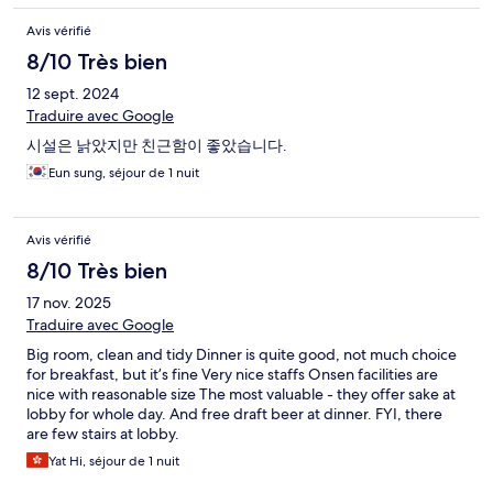
Avis vérifié
8/10 Très bien
12 sept. 2024
Traduire avec Google
시설은 낡았지만 친근함이 좋았습니다.
Eun sung, séjour de 1 nuit
Avis vérifié
8/10 Très bien
17 nov. 2025
Traduire avec Google
Big room, clean and tidy Dinner is quite good, not much choice
for breakfast, but it’s fine Very nice staffs Onsen facilities are
nice with reasonable size The most valuable - they offer sake at
lobby for whole day. And free draft beer at dinner. FYI, there
are few stairs at lobby.
Yat Hi, séjour de 1 nuit