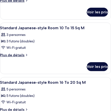
Plus
Plus de détails
de
détails
Voir les prix
sur
le
type
Afficher
Une pièce de style japonais traditionne
1
de
Standard Japanese-style Room 10 To 15 Sq M
toutes
chambre
3 personnes
Chambre
les
3 futons (doubles)
photos
pour
Wi-Fi gratuit
ce
Plus
Plus de détails
type
de
détails
de
Voir les prix
sur
chambre :
le
Standard
type
Afficher
Une pièce avec un sol recouvert de tata
1
Japanese-
de
Standard Japanese-style Room 16 To 20 Sq M
toutes
chambre
style
5 personnes
Standard
les
Room
Japanese-
5 futons (doubles)
photos
10
style
pour
Wi-Fi gratuit
Room
To
ce
10
Plus
Plus de détails
15