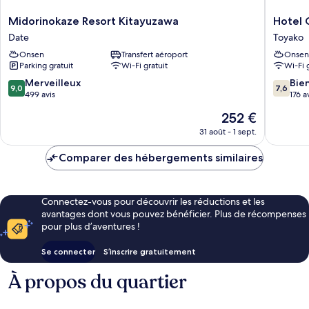
fumeurs
(2
Midorinokaze
Hotel
Midorinokaze Resort Kitayuzawa
Hotel 
beds)
Resort
Grand
Date
Toyako
Kitayuzawa
Toya
Onsen
Transfert aéroport
Onsen
Date
Toyako
Parking gratuit
Wi-Fi gratuit
Wi-Fi 
9.0
7.6
Merveilleux
Bie
9,0
7,6
sur
sur
499 avis
176 a
10,
10,
Le
252 €
Merveilleux,
Bien,
nouveau
499 avis
176 avis
31 août - 1 sept.
prix
est
Comparer des hébergements similaires
de
252 €
Connectez-vous pour découvrir les réductions et les
avantages dont vous pouvez bénéficier. Plus de récompenses
pour plus d’aventures !
Se connecter
S’inscrire gratuitement
À propos du quartier