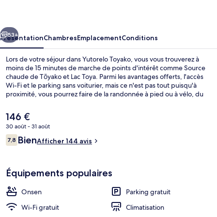
cédent
Suivant
53+
Présentation
Chambres
Emplacement
Conditions
Lors de votre séjour dans Yutorelo Toyako, vous vous trouverez à
moins de 15 minutes de marche de points d'intérêt comme Source
chaude de Tōyako et Lac Toya. Parmi les avantages offerts, l'accès
Wi-Fi et le parking sans voiturier, mais ce n'est pas tout puisqu'à
proximité, vous pourrez faire de la randonnée à pied ou à vélo, du
parachutisme ascensionnel et du ski de fond, idéal pour un séjour
actif. Parmi les autres petits avantages de cet hébergement figurent
Le
146 €
un snack-bar/une épicerie fine, des vélos gratuits et un jardin.
prix
30 août - 31 août
actuel
Avis
Bien
Sources chaudes
7,8
est
Afficher 144 avis
7,8 sur 10
voyageurs
de
146 €.
Équipements populaires
Onsen
Parking gratuit
Wi-Fi gratuit
Climatisation