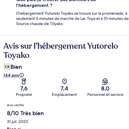
l'hébergement ?
L'hébergement Yutorelo Toyako se trouve sur la promenade, à
seulement 5 minutes de marche de Lac Toya et à 10 minutes de
Source chaude de Tōyako.
Avis sur l’hébergement Yutorelo
Avis
Toyako
Bien
7,8
144 avis
7,6
7,4
8,0
Propreté
Emplacement
Personnel et service
Avis
Avis vérifié
8/10 Très bien
31 juil. 2023