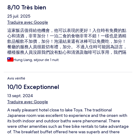
8/10 Très bien
25 juil. 2025
Traduire avec Google
這家飯店值得給他機會，他可以表現的更好！入住時有免費的點
心和清酒，非常加分！一泊二食的食物非常不錯！一樣也是酒精
飲品暢飲不加價，加分！泡湯結束還有冰棒可以免費吃，加分！
餐廳的服務人員很親切有禮，加分。 不過入住時可能因為語言，
櫃檯服務人員沒跟我們說有點心和清酒及咖啡可以享用，我們隔
天才知道，也沒機會享用了！另外，房間冷氣超爛，不過這裡一
Hung Liang, séjour de 1 nuit
年有大概300天以上不太需要冷氣，所以問題不大！我覺得如果
來洞爺湖想要找cp值好的飯店可以考慮！
Avis vérifié
10/10 Exceptionnel
13 sept. 2024
Traduire avec Google
A really pleasant hotel close to lake Toya. The traditional
Japanese room was excellent to experience and the onsen with
its both indoor and outdoor baths were phenomenal. There
were other amenities such as free bike rentals to take advantage
of. The breakfast buffet offered here was superb and there