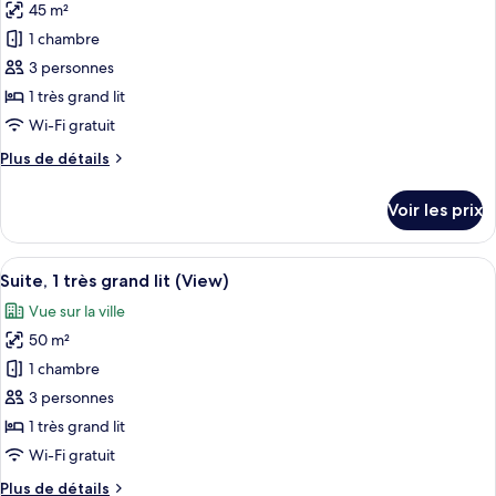
1
45 m²
photos
tour
très
pour
(View)
1 chambre
grand
ce
lit,
3 personnes
dans
type
1 très grand lit
la
de
Wi-Fi gratuit
tour
chambre :
(View)
Plus
Plus de détails
Studio,
de
1
détails
Voir les prix
très
sur
le
grand
type
Afficher
Une chambre d’hôtel moderne équipée d’
lit,
10
de
Suite, 1 très grand lit (View)
toutes
balcon,
chambre
Vue sur la ville
Studio,
les
vue
1
50 m²
photos
ville
très
pour
(Balcony)
1 chambre
grand
ce
lit,
3 personnes
balcon,
type
1 très grand lit
vue
de
Wi-Fi gratuit
ville
chambre :
(Balcony)
Plus
Plus de détails