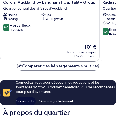
Cordis,
Radisso
Cordis, Auckland by Langham Hospitality Group
Radiss
Auckland
RED
Quartier central des affaires d'Auckland
Quartier
by
Aucklan
Piscine
Spa
Anima
Langham
Quartier
Parking
Wi-Fi gratuit
admis
Hospitality
central
Wi-Fi 
Group
des
9.0
Merveilleux
9,0
9.4
Quartier
affaires
Exc
sur
1 890 avis
9,4
sur
central
d'Auckl
117 av
10,
10,
des
Merveilleux,
Exceptio
affaires
1 890 avis
Le
101 €
117 avis
d'Auckland
nouveau
taxes et frais compris
prix
17 août - 18 août
est
de
Comparer des hébergements similaires
101 €
Connectez-vous pour découvrir les réductions et les
avantages dont vous pouvez bénéficier. Plus de récompenses
pour plus d’aventures !
Se connecter
S’inscrire gratuitement
À propos du quartier