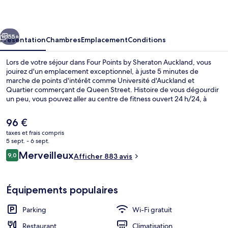
by
Sheraton
cédent
Suivant
Auckland
55+
Présentation
Chambres
Emplacement
Conditions
Lors de votre séjour dans Four Points by Sheraton Auckland, vous
jouirez d'un emplacement exceptionnel, à juste 5 minutes de
marche de points d'intérêt comme Université d'Auckland et
Quartier commerçant de Queen Street. Histoire de vous dégourdir
un peu, vous pouvez aller au centre de fitness ouvert 24 h/24, à
moins que vous ne préfériez reprendre des forces à la table de
l'établissement Queen's Head Bar & Eatery, qui vous accueille pour
Le
96 €
le petit déjeuner, le déjeuner et le dîner et vous régale de ses
prix
taxes et frais compris
spécialités Cuisine locale et internationale. Cet hôtel de luxe abrite
actuel
5 sept. - 6 sept.
en outre un bar / salon et un jardin. Le personnel attentionné et
Suite, 1 très grand lit (View) | Vue de
est
Avis
l'emplacement remportent un franc succès auprès des autres
Merveilleux
9,0
Afficher 883 avis
de
9,0 sur 10
voyageurs.
voyageurs
96 €.
Équipements populaires
Parking
Wi-Fi gratuit
Restaurant
Climatisation