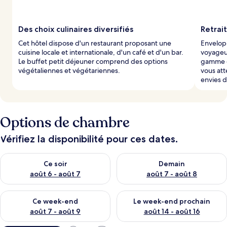
Des choix culinaires diversifiés
Retrai
Cet hôtel dispose d'un restaurant proposant une
Envelopp
cuisine locale et internationale, d'un café et d'un bar.
voyageur
Le buffet petit déjeuner comprend des options
gamme d
végétaliennes et végétariennes.
vous att
envies d
Options de chambre
Vérifiez la disponibilité pour ces dates.
Vérifier la disponibilité pour ce soir août 6 - août 7
Vérifier la disponibilité pour 
Ce soir
Demain
août 6 - août 7
août 7 - août 8
Vérifier la disponibilité pour ce week-end août 7 - août 9
Vérifier la disponibilité pour 
Ce week-end
Le week-end prochain
août 7 - août 9
août 14 - août 16