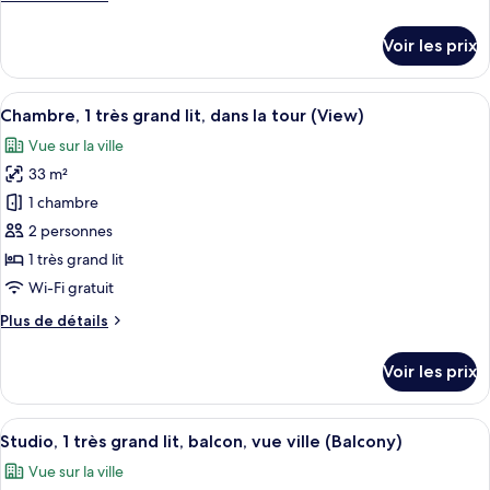
chambre :
de
Chambre,
détails
Voir les prix
sur
2
le
grands
type
Afficher
Une salle de bain moderne avec un gran
lits
2
de
Chambre, 1 très grand lit, dans la tour (View)
toutes
chambre
Vue sur la ville
Chambre,
les
2
33 m²
photos
grands
pour
1 chambre
lits
ce
2 personnes
type
1 très grand lit
de
Wi-Fi gratuit
chambre :
Plus
Plus de détails
Chambre,
de
1
détails
Voir les prix
très
sur
le
grand
type
Afficher
Une chambre d’hôtel moderne avec un g
lit,
6
de
Studio, 1 très grand lit, balcon, vue ville (Balcony)
toutes
dans
chambre
Vue sur la ville
Chambre,
les
la