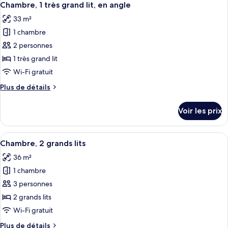
grand
4
de
Chambre, 1 très grand lit, en angle
toutes
lit
chambre
33 m²
Chambre,
les
1
1 chambre
photos
très
pour
2 personnes
grand
ce
lit
1 très grand lit
type
Wi-Fi gratuit
de
Plus
Plus de détails
chambre :
de
Chambre,
détails
Voir les prix
sur
1
le
très
type
Afficher
Une chambre d’hôtel avec un grand lit, 
grand
4
de
Chambre, 2 grands lits
toutes
lit,
chambre
36 m²
Chambre,
les
en
1
1 chambre
photos
angle
très
pour
3 personnes
grand
ce
lit,
2 grands lits
en
type
Wi-Fi gratuit
angle
de
Plus
Plus de détails