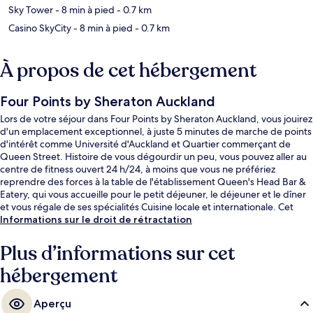
Sky Tower
- 8 min à pied
- 0.7 km
Casino SkyCity
- 8 min à pied
- 0.7 km
À propos de cet hébergement
Four Points by Sheraton Auckland
Lors de votre séjour dans Four Points by Sheraton Auckland, vous jouirez
d'un emplacement exceptionnel, à juste 5 minutes de marche de points
d'intérêt comme Université d'Auckland et Quartier commerçant de
Queen Street. Histoire de vous dégourdir un peu, vous pouvez aller au
centre de fitness ouvert 24 h/24, à moins que vous ne préfériez
reprendre des forces à la table de l'établissement Queen's Head Bar &
Eatery, qui vous accueille pour le petit déjeuner, le déjeuner et le dîner
et vous régale de ses spécialités Cuisine locale et internationale. Cet
hôtel de luxe abrite en outre un bar / salon et un jardin. Le personnel
Informations sur le droit de rétractation
attentionné et l'emplacement remportent un franc succès auprès des
autres voyageurs.
Plus d’informations sur cet
hébergement
Aperçu