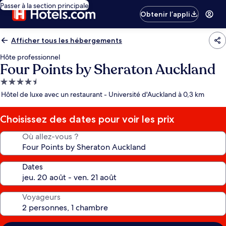
Passer à la section principale
Obtenir l’appli
Afficher tous les hébergements
Hôte professionnel
Four Points by Sheraton Auckland
Hébergement
4.5 étoiles
Hôtel de luxe avec un restaurant - Université d'Auckland à 0,3 km
Choisissez des dates pour voir les prix
Où allez-vous ?
Dates
Voyageurs