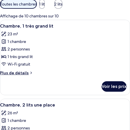
Filtres
Toutes les chambres
1 lit
2 lits
disponibles
pour
Affichage de 10 chambres sur 10
les
Afficher
Une salle de bain moderne avec un gran
3
Chambre, 1 très grand lit
chambres
toutes
23 m²
les
1 chambre
photos
pour
2 personnes
ce
1 très grand lit
type
Wi-Fi gratuit
de
Plus
Plus de détails
chambre :
de
Chambre,
détails
Voir les prix
sur
1
le
très
type
Afficher
Une chambre d’hôtel avec deux lits, un
grand
5
de
Chambre, 2 lits une place
toutes
lit
chambre
26 m²
Chambre,
les
1
1 chambre
photos
très
pour
2 personnes
grand