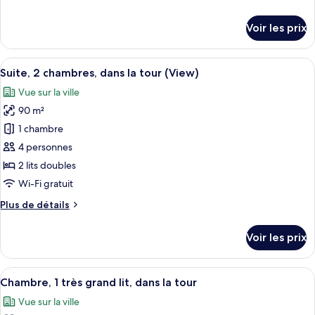
Suite,
de
1
détails
Voir les prix
très
sur
le
grand
type
Afficher
Un salon moderne avec un canapé, une t
lit
8
de
Suite, 2 chambres, dans la tour (View)
toutes
(View)
chambre
Vue sur la ville
Suite,
les
1
90 m²
photos
très
pour
1 chambre
grand
ce
lit
4 personnes
(View)
type
2 lits doubles
de
Wi-Fi gratuit
chambre :
Plus
Plus de détails
Suite,
de
2
détails
Voir les prix
chambres,
sur
le
dans
type
Afficher
Une chambre d’hôtel dotée d’une grande
la
4
de
Chambre, 1 très grand lit, dans la tour
toutes
tour
chambre
Vue sur la ville
Suite,
les
(View)