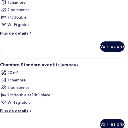
1 chambre
photos
pour
2 personnes
ce
1 lit double
type
Wi-Fi gratuit
de
Plus
Plus de détails
chambre :
de
Chambre
détails
Voir les prix
sur
Deluxe,
le
1
type
Afficher
Une chambre d’hôtel avec deux lits, u
lit
9
de
Chambre Standard avec lits jumeaux
toutes
double
chambre
20 m²
Chambre
les
Deluxe,
1 chambre
photos
1
pour
3 personnes
lit
ce
double
1 lit double et 1 lit 1 place
type
Wi-Fi gratuit
de
Plus
Plus de détails
chambre :
de
Chambre
détails
Voir les prix
sur
Standard