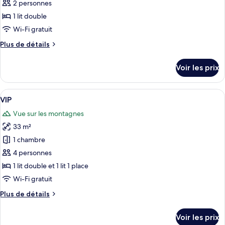
ce
&
2 personnes
Laundry
type
1 lit double
Available)
de
Wi-Fi gratuit
chambre :
Plus
Plus de détails
Chambre
de
Double
détails
Voir les prix
Standard
sur
le
type
Afficher
Une chambre d’hôtel avec deux lits, u
19
de
VIP
toutes
chambre
Vue sur les montagnes
Chambre
les
Double
33 m²
photos
Standard
pour
1 chambre
ce
4 personnes
type
1 lit double et 1 lit 1 place
de
Wi-Fi gratuit
chambre :
Plus
Plus de détails
VIP
de
détails
Voir les prix
sur