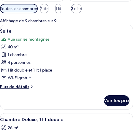
Filtres
Toutes les chambres
2 lits
1 lit
3+ lits
disponibles
pour
Affichage de 9 chambres sur 9
les
Afficher
Une salle de bain moderne avec une b
19
Suite
chambres
toutes
Vue sur les montagnes
les
40 m²
photos
pour
1 chambre
ce
4 personnes
type
1 lit double et 1 lit 1 place
de
Wi-Fi gratuit
chambre :
Plus
Plus de détails
Suite
de
détails
Voir les prix
sur
le
type
Afficher
Une chambre d’hôtel moderne avec un 
14
de
Chambre Deluxe, 1 lit double
toutes
chambre
26 m²
Suite
les