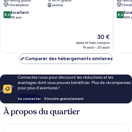
Parking gratuit
Wi-Fi gratuit
Parkin
Mokpo
Climatisation
Laverie
Climat
8.6
8.6
Excellent
Exce
8,6
8,6
sur
sur
85 avis
459 a
10,
10,
Excellent,
Excellen
85 avis
459 avis
Le
30 €
nouveau
taxes et frais compris
prix
19 août - 20 août
est
de
Comparer des hébergements similaires
30 €
Connectez-vous pour découvrir les réductions et les
avantages dont vous pouvez bénéficier. Plus de récompenses
pour plus d’aventures !
Se connecter
S’inscrire gratuitement
À propos du quartier