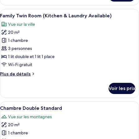
le
avec
type
Afficher
Une chambre d’hôtel équipée d’un lit, d
lits
17
de
Family Twin Room (Kitchen & Laundry Available)
toutes
jumeaux
chambre
Vue sur la ville
Chambre
les
Standard
20 m²
photos
avec
pour
1 chambre
lits
ce
jumeaux
3 personnes
type
1 lit double et 1 lit 1 place
de
Wi-Fi gratuit
chambre :
Plus
Plus de détails
Family
de
Twin
détails
Voir les prix
Room
sur
le
(Kitchen
type
Afficher
Une chambre d’hôtel équipée d’un lit, d
&
9
de
Chambre Double Standard
toutes
Laundry
chambre
Vue sur les montagnes
Family
les
Available)
Twin
20 m²
photos
Room
pour
1 chambre
(Kitchen