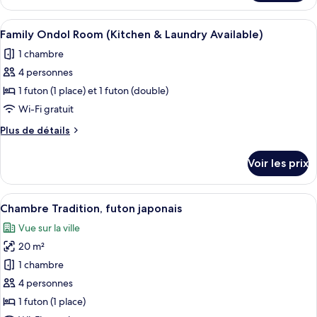
le
type
Afficher
Draps en coton égyptien, literie de qu
6
de
Family Ondol Room (Kitchen & Laundry Available)
toutes
chambre
1 chambre
VIP
les
4 personnes
photos
pour
1 futon (1 place) et 1 futon (double)
ce
Wi-Fi gratuit
type
Plus
Plus de détails
de
de
chambre :
détails
Voir les prix
sur
Family
le
Ondol
type
Afficher
Une chambre à coucher avec un grand li
Room
11
de
Chambre Tradition, futon japonais
toutes
chambre
(Kitchen
Vue sur la ville
Family
les
&
Ondol
20 m²
photos
Laundry
Room
pour
1 chambre
Available)
(Kitchen
ce
&
4 personnes
Laundry
type
1 futon (1 place)
Available)
de