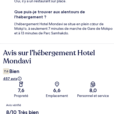
Oui, il y a un restaurant sur place.
Que puis-je trouver aux alentours de
l'hébergement ?
L'hébergement Hotel Mondavi se situe en plein cœur de
Mokp'o, à seulement 7 minutes de marche de Gare de Mokpo
et à 13 minutes de Parc Samhakdo.
Avis sur l’hébergement Hotel
Avis
Mondavi
Bien
7,6
457 avis
7,6
6,6
8,0
Propreté
Emplacement
Personnel et service
Avis
Avis vérifié
8/10 Très bien