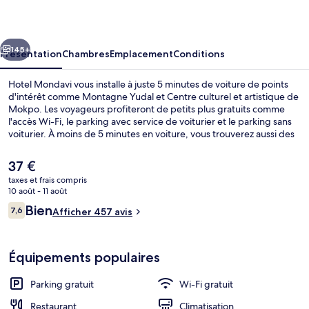
cédent
Suivant
145+
Présentation
Chambres
Emplacement
Conditions
Hotel Mondavi vous installe à juste 5 minutes de voiture de points
d'intérêt comme Montagne Yudal et Centre culturel et artistique de
Mokpo. Les voyageurs profiteront de petits plus gratuits comme
l'accès Wi-Fi, le parking avec service de voiturier et le parking sans
voiturier. À moins de 5 minutes en voiture, vous trouverez aussi des
sites comme Musée maritime national coréen et Port Nord de
Mokpo.
Le
37 €
prix
taxes et frais compris
actuel
10 août - 11 août
Coin salon dans le hall
est
Avis
Bien
7,6
Afficher 457 avis
de
7,6 sur 10
voyageurs
37 €.
Équipements populaires
Parking gratuit
Wi-Fi gratuit
Restaurant
Climatisation