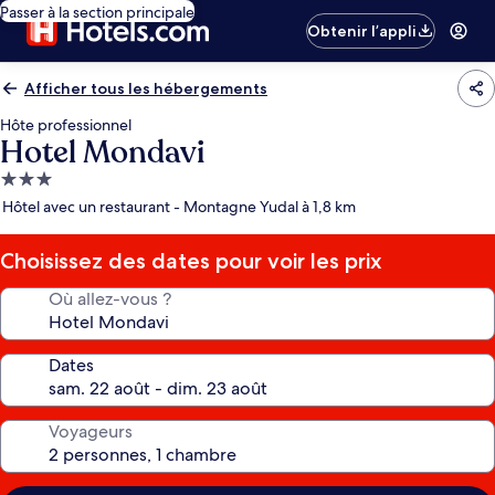
Passer à la section principale
Obtenir l’appli
Afficher tous les hébergements
Hôte professionnel
Hotel Mondavi
Hébergement
3.0 étoiles
Hôtel avec un restaurant - Montagne Yudal à 1,8 km
Choisissez des dates pour voir les prix
Où allez-vous ?
Dates
Voyageurs