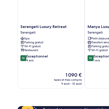
Serengeti
Manya
Serengeti Luxury Retreat
Manya Lux
Luxury
Luxury
Serengeti
Serengeti
Retreat
Camp
Spa
Petit déjeune
Serengeti
Serengeti
Parking gratuit
Transfert aér
Wi-Fi gratuit
Parking gratu
Restaurant
Wi-Fi gratuit
10.0
10.0
Exceptionnel
Exceptio
10
10
sur
sur
4 avis
1 avis
10,
10,
Exceptionnel,
Exceptionnel,
4 avis
1 avis
Le
1 090 €
nouveau
taxes et frais compris
prix
9 août - 10 août
est
de
1 090 €