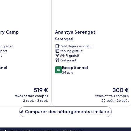
lit
ju
Anantya
ury Camp
Anantya Serengeti
Serengeti
Serengeti
Serengeti
r gratuit
Petit déjeuner gratuit
oport
Parking gratuit
it
Wi-Fi gratuit
Restaurant
10.0
nnel
Exceptionnel
10
sur
34 avis
10,
Exceptionnel,
34 avis
Le
Le
519 €
300 €
nouveau
nouveau
taxes et frais compris
taxes et frais compris
prix
prix
2 sept. - 3 sept.
25 août - 26 août
est
est
de
de
Comparer des hébergements similaires
519 €
300 €