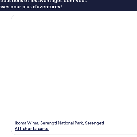
réductions et les avantages dont vous
ses pour plus d’aventures !
Ikoma Wima, Serengti National Park, Serengeti
Afficher la carte