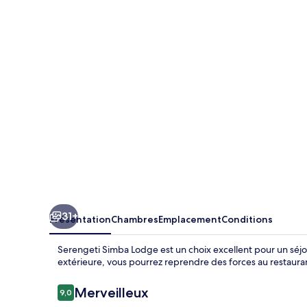
Simba
Lodge
31+
Présentation
Chambres
Emplacement
Conditions
Serengeti Simba Lodge est un choix excellent pour un séjour
extérieure, vous pourrez reprendre des forces au restaura
Avis
Merveilleux
9,0
9,0 sur 10
voyageurs