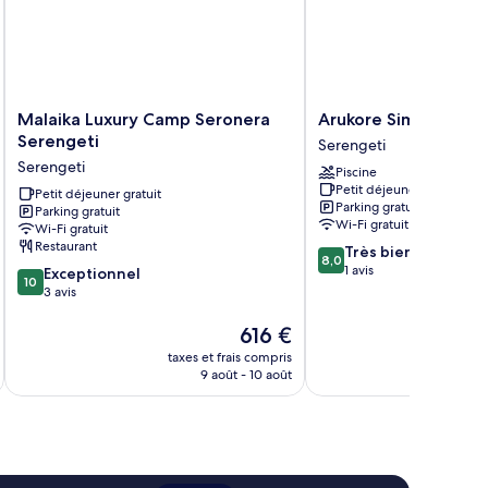
s
meaux
Malaika
Arukore
Malaika Luxury Camp Seronera
Arukore Simba Camp
Luxury
Simba
Serengeti
Serengeti
Camp
Camp-
Serengeti
Piscine
Seronera
Serengeti
Petit déjeuner gratuit
Serengeti
Petit déjeuner gratuit
Serengeti
Parking gratuit
Parking gratuit
Serengeti
Wi-Fi gratuit
Wi-Fi gratuit
Restaurant
8.0
Très bien
8,0
sur
1 avis
10.0
Exceptionnel
10
10,
sur
3 avis
Très
10,
bien,
Exceptionnel,
Le
616 €
1 avis
3 avis
nouveau
taxes et frais compris
tax
prix
9 août - 10 août
est
de
616 €