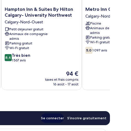
in
isine
Hampton
Metro
Hampton Inn & Suites By Hilton
Metro Inn Calgary N
/C)
Inn
Inn
Calgary- University Northwest
Calgary-Nord-Ouest
&
Calgary
Calgary-Nord-Ouest
Piscine
Suites
Northwest
Animaux de compagnie
By
Petit déjeuner gratuit
Calgary-
admis
Animaux de compagnie
Hilton
Nord-
Parking gratuit
admis
Calgary-
Ouest
Wi-Fi gratuit
Parking gratuit
University
Wi-Fi gratuit
5.0
Northwest
5,0
1 097 avis
sur
8.4
Très bien
Calgary-
8,4
10,
sur
1 567 avis
Nord-
1 097 avis
10,
Ouest
Très
Le
94 €
bien,
u
nouveau
taxes et frais compris
tax
1 567 avis
prix
16 août - 17 août
est
de
94 €
Se connecter
S’inscrire gratuitement