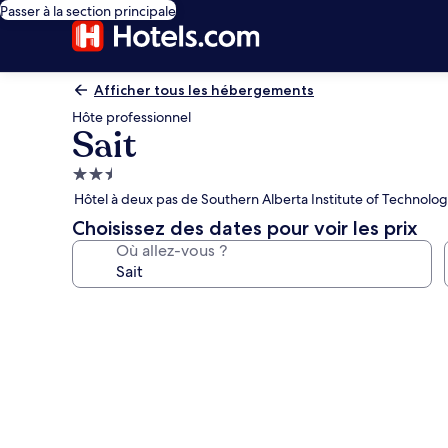
Passer à la section principale
Afficher tous les hébergements
Hôte professionnel
Sait
Hébergement
2.5 étoiles
Hôtel à deux pas de Southern Alberta Institute of Technolo
Choisissez des dates pour voir les prix
Où allez-vous ?
Galerie
photos
de
l’hébergement
Sait