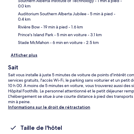
Southern Alberta Institute of Technology
- 1 min à pied
-
0.0 km
Auditorium Southern Alberta Jubilee
- 5 min à pied
-
Car
0.4 km
Rivière Bow
- 19 min à pied
- 1.6 km
Prince's Island Park
- 5 min en voiture
- 3.1 km
Stade McMahon
- 6 min en voiture
- 2.5 km
Afficher plus
Sait
Sait vous installe à juste 5 minutes de voiture de points d'intérêt
services gratuits, l'accès Wi-Fi, le parking sans voiturier et un petit
10 h 00. À moins de 5 minutes en voiture, vous trouverez aussi des 
Hôpital Foothills. Le personnel attentionné et le petit déjeuner re
L'hébergement se situe à une courte distance à pied des transports 
min à peine.
Informations sur le droit de rétractation
Taille de l'hôtel