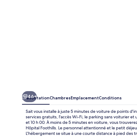
46+
Présentation
Chambres
Emplacement
Conditions
Sait vous installe à juste 5 minutes de voiture de points 
services gratuits, l'accès Wi-Fi, le parking sans voiturier e
et 10 h 00. À moins de 5 minutes en voiture, vous trouvere
Hôpital Foothills. Le personnel attentionné et le petit dé
L'hébergement se situe à une courte distance à pied des tr