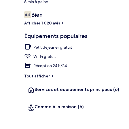
6 min à peine.
Avis
Bien
6,6
6,6 sur 10
voyageurs
Afficher 1 020 avis
Bureau, fer e
Équipements populaires
Petit déjeuner gratuit
Wi-Fi gratuit
Réception 24 h/24
Tout afficher
Services et équipements principaux
(6)
Comme à la maison
(6)