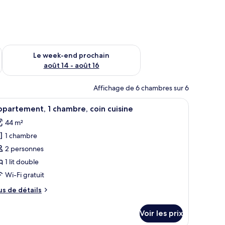
-end août 7 - août 9
Vérifier la disponibilité pour le week-end prochain août 14 - a
Le week-end prochain
août 14 - août 16
Affichage de 6 chambres sur 6
table de chevet, une commode et une fenêtre.
fficher
Un salon moderne doté d’un téléviseur à écran 
6
partement, 1 chambre, coin cuisine
outes
44 m²
s
1 chambre
hotos
our
2 personnes
e
1 lit double
ype
Wi-Fi gratuit
e
us
us de détails
hambre :
e
ppartement,
tails
Voir les prix
r