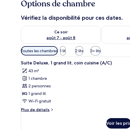
Options de chambre
Vérifiez la disponibilité pour ces dates.
Vérifier la disponibilité pour ce soir août 7 - août 8
Vérifier la di
Ce soir
août 7 - août 8
a
Filtres
Toutes les chambres
1 lit
2 lits
3+ lits
disponibles
Afficher
Bureau, fer et planche à repass
pour
7
Suite Deluxe, 1 grand lit, coin cuisine (A/C)
toutes
les
43 m²
les
chambres
1 chambre
photos
pour
2 personnes
ce
1 grand lit
type
Wi-Fi gratuit
de
Plus
Plus de détails
chambre :
de
Suite
détails
Voir les pri
sur
Deluxe,