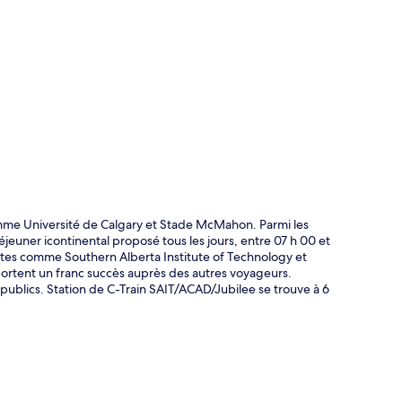
te
 comme Université de Calgary et Stade McMahon. Parmi les
 déjeuner icontinental proposé tous les jours, entre 07 h 00 et
sites comme Southern Alberta Institute of Technology et
mportent un franc succès auprès des autres voyageurs.
publics. Station de C-Train SAIT/ACAD/Jubilee se trouve à 6