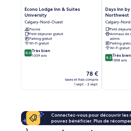
Econo
Days
Econo Lodge Inn & Suites
Days Inn b
Lodge
Inn
University
Northwest
Inn
by
Calgary-Nord-Ouest
Calgary-Nord
&
Wyndham
Suites
Piscine
Calgary
Petit déjeune
Petit déjeuner gratuit
Animaux de
University
Northwest
Parking gratuit
admis
Calgary-
Calgary-
Wi-Fi gratuit
Parking gratu
Nord-
Nord-
Wi-Fi gratuit
8.0
Ouest
Très bien
Ouest
8,0
8.2
Très bien
sur
1 009 avis
8,2
sur
1 858 avis
10,
10,
Très
Très
bien,
Le
78 €
bien,
1 009 avis
nouveau
taxes et frais compris
1 858 avis
prix
1 sept. - 2 sept.
est
de
78 €
Connectez-vous pour découvrir les 
pouvez bénéficier. Plus de récompen