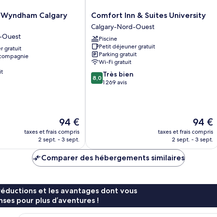
co
cu
Comfort
y Wyndham Calgary
Comfort Inn & Suites University
(A
Inn
Calgary-Nord-Ouest
&
-Ouest
Piscine
Suites
Petit déjeuner gratuit
r gratuit
University
Parking gratuit
 compagnie
Calgary-
Wi-Fi gratuit
Nord-
it
8.0
Très bien
Ouest
8,0
sur
1 269 avis
10,
Très
bien,
1 269 avis
Le
Le
94 €
94 €
nouveau
nouvea
taxes et frais compris
taxes et frais compris
prix
prix
2 sept. - 3 sept.
2 sept. - 3 sept.
est
est
de
de
Comparer des hébergements similaires
94 €
94 €
réductions et les avantages dont vous
ses pour plus d’aventures !