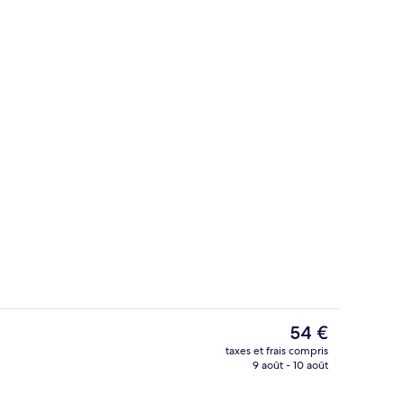
ieure
Salle de réunion
Le
54 €
prix
taxes et frais compris
actuel
9 août - 10 août
’hébergement
Suite Deluxe, 1 grand lit, coin cuisine 
est
de