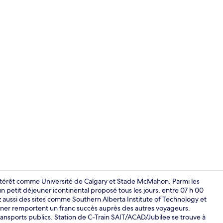
Entrée intér
d'intérêt comme Université de Calgary et Stade McMahon. Parmi les
t un petit déjeuner icontinental proposé tous les jours, entre 07 h 00
z aussi des sites comme Southern Alberta Institute of Technology et
Façade de l
jeuner remportent un franc succès auprès des autres voyageurs.
ansports publics. Station de C-Train SAIT/ACAD/Jubilee se trouve à