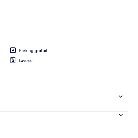
t planche à repasser, Wi-Fi gratuit, draps fournis
Parking gratuit
Laverie