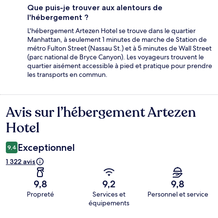
Que puis-je trouver aux alentours de
l'hébergement ?
L'hébergement Artezen Hotel se trouve dans le quartier
Manhattan, à seulement 1 minutes de marche de Station de
métro Fulton Street (Nassau St.) et à 5 minutes de Wall Street
(parc national de Bryce Canyon). Les voyageurs trouvent le
quartier aisément accessible à pied et pratique pour prendre
les transports en commun.
Avis sur l’hébergement Artezen
Avis
Hotel
Exceptionnel
9,4
1 322 avis
9,8
9,2
9,8
Propreté
Services et
Personnel et service
équipements
Avis