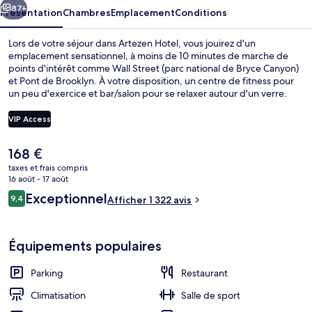
87+
Présentation
Chambres
Emplacement
Conditions
Lors de votre séjour dans Artezen Hotel, vous jouirez d'un
emplacement sensationnel, à moins de 10 minutes de marche de
points d'intérêt comme Wall Street (parc national de Bryce Canyon)
et Pont de Brooklyn. À votre disposition, un centre de fitness pour
un peu d'exercice et bar/salon pour se relaxer autour d'un verre.
Cet hôtel de luxe se trouve également à moins de 15 minutes à pied
de One World Trade Center et de South Street Seaport. Les autres
VIP Access
voyageurs apprécient la proximité avec les transports publics :
Station de métro Fulton Street (Nassau St.) et Station de métro
Le
168 €
Fulton Street (Broadway) ne sont qu'à quelques encablures.
1 chambre, draps en coton égyptien, li
prix
taxes et frais compris
actuel
16 août - 17 août
est
Avis
Exceptionnel
9,4
Afficher 1 322 avis
de
9,4 sur 10
voyageurs
168 €.
Équipements populaires
Parking
Restaurant
Climatisation
Salle de sport