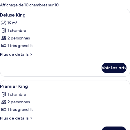
pour
Affichage de 10 chambres sur 10
les
Afficher
Une chambre d’hôtel avec un grand lit
10
Deluxe King
chambres
toutes
19 m²
les
1 chambre
photos
pour
2 personnes
ce
1 très grand lit
type
Plus
Plus de détails
de
de
chambre :
détails
Voir les prix
sur
Deluxe
le
King
type
Afficher
Une chambre d’hôtel avec un grand lit
8
de
Premier King
toutes
chambre
1 chambre
Deluxe
les
King
2 personnes
photos
pour
1 très grand lit
ce
Plus
Plus de détails
type
de
détails
de