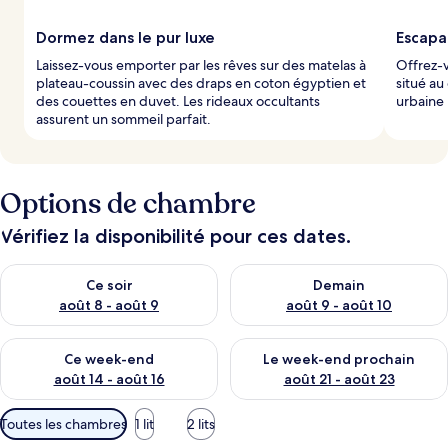
Dormez dans le pur luxe
Escapa
Laissez-vous emporter par les rêves sur des matelas à
Offrez-v
plateau-coussin avec des draps en coton égyptien et
situé au
des couettes en duvet. Les rideaux occultants
urbaine 
assurent un sommeil parfait.
Options de chambre
Vérifiez la disponibilité pour ces dates.
Vérifier la disponibilité pour ce soir août 8 - août 9
Vérifier la disponibilité pour 
Ce soir
Demain
août 8 - août 9
août 9 - août 10
Vérifier la disponibilité pour ce week-end août 14 - août 16
Vérifier la disponibilité pour
Ce week-end
Le week-end prochain
août 14 - août 16
août 21 - août 23
Filtres
Toutes les chambres
1 lit
2 lits
disponibles