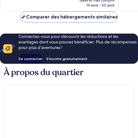
taxes et frais compris
prix
19 août - 20 août
est
de
Comparer des hébergements similaires
183 €
Connectez-vous pour découvrir les réductions et les
avantages dont vous pouvez bénéficier. Plus de récompenses
pour plus d’aventures !
Se connecter
S’inscrire gratuitement
À propos du quartier