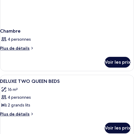
Chambre
4 personnes
Plus
Plus de détails
de
détails
Voir les prix
sur
le
type
Afficher
Une chambre d’hôtel avec deux lits, u
4
de
DELUXE TWO QUEEN BEDS
toutes
chambre
16 m²
Chambre
les
4 personnes
photos
pour
2 grands lits
ce
Plus
Plus de détails
type
de
détails
de
Voir les prix
sur
chambre :