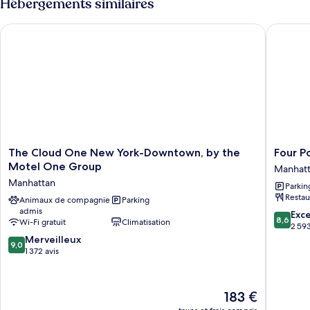
Hébergements similaires
de
chambre
The Cloud One New York-Downtown, by the Motel One Gro
Four Po
Chambre
The
Four
The Cloud One New York-Downtown, by the
Four P
Cloud
Points
Motel One Group
Manhat
One
By
Manhattan
Parkin
New
Sherato
Restau
York-
Animaux de compagnie
Parking
New
admis
Downtown,
York
8.6
Exce
8,6
Wi-Fi gratuit
Climatisation
by
Downto
sur
2 593
the
Manhatt
9.0
10,
Merveilleux
9,0
Motel
sur
Excellen
1 372 avis
One
10,
2 593 av
Group
Merveilleux,
Manhattan
1 372 avis
Le
183 €
nouveau