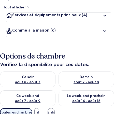
Tout afficher
Services et équipements principaux
(4)
Comme à la maison
(6)
Options de chambre
Vérifiez la disponibilité pour ces dates.
Vérifier la disponibilité pour ce soir août 6 - août 7
Vérifier la disponibilité pour 
Ce soir
Demain
août 6 - août 7
août 7 - août 8
Vérifier la disponibilité pour ce week-end août 7 - août 9
Vérifier la disponibilité pour 
Ce week-end
Le week-end prochain
août 7 - août 9
août 14 - août 16
Filtres
Toutes les chambres
1 lit
2 lits