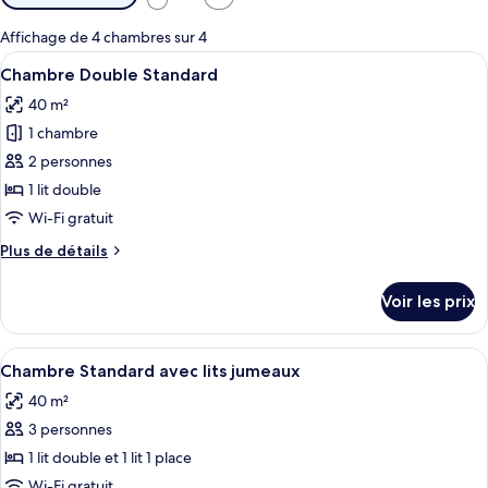
disponibles
pour
Affichage de 4 chambres sur 4
les
Afficher
Une chambre d’hôtel avec un grand lit,
4
Chambre Double Standard
chambres
toutes
40 m²
les
1 chambre
photos
pour
2 personnes
ce
1 lit double
type
Wi-Fi gratuit
de
Plus
Plus de détails
chambre :
de
Chambre
détails
Voir les prix
sur
Double
le
Standard
type
Afficher
Chambre Standard avec lits jumeaux | 
5
de
Chambre Standard avec lits jumeaux
toutes
chambre
40 m²
Chambre
les
Double
3 personnes
photos
Standard
pour
1 lit double et 1 lit 1 place
ce
Wi-Fi gratuit