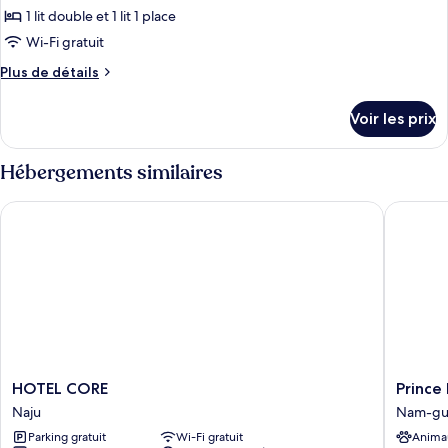
Room
pour
1 lit double et 1 lit 1 place
ce
Wi-Fi gratuit
type
Plus
Plus de détails
de
de
chambre :
détails
Voir les prix
sur
VIP
le
Twin
type
Hébergements similaires
Room
de
chambre
HOTEL CORE
Prince M
VIP
Twin
Room
HOTEL
Prince
HOTEL CORE
Prince
CORE
Motel
Naju
Nam-g
Naju
Nam-
Parking gratuit
Wi-Fi gratuit
Anima
gu