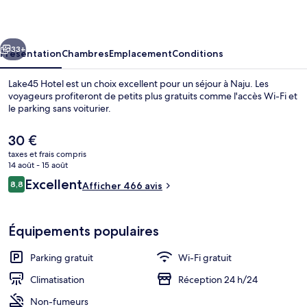
cédent
Suivant
33+
Présentation
Chambres
Emplacement
Conditions
Lake45 Hotel est un choix excellent pour un séjour à Naju. Les
voyageurs profiteront de petits plus gratuits comme l'accès Wi-Fi et
le parking sans voiturier.
Le
30 €
prix
taxes et frais compris
actuel
14 août - 15 août
est
Avis
Excellent
8,8
Afficher 466 avis
de
8,8 sur 10
voyageurs
Hall
30 €.
Équipements populaires
Parking gratuit
Wi-Fi gratuit
Climatisation
Réception 24 h/24
Non-fumeurs