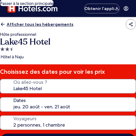
Passer à la section principale
Obtenir l’appli
Afficher tous les hébergements
Hôte professionnel
Lake45 Hotel
Hébergement
2.5 étoiles
Hôtel à Naju
Choisissez des dates pour voir les prix
Où allez-vous ?
Dates
Voyageurs