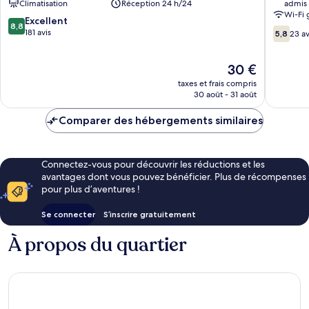
Climatisation
Réception 24 h/24
admis
Wi-Fi 
8.8
Excellent
8,8
5.8
sur
181 avis
5,8
23 av
sur
10,
10,
Excellent,
Le
30 €
23 avis
181 avis
nouveau
taxes et frais compris
prix
30 août - 31 août
est
de
Comparer des hébergements similaires
30 €
Connectez-vous pour découvrir les réductions et les
avantages dont vous pouvez bénéficier. Plus de récompenses
pour plus d’aventures !
Se connecter
S’inscrire gratuitement
À propos du quartier