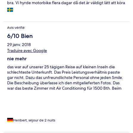
bra. Vi hyrde motorbike flera dagar då det är väldigt lätt att köra
på ön. Vi fick punktering på vår motorbike utanför en restaurang
på ön och då vi gick in där så ringde de Mookies. Det tog bara
20min så kom dom med en fungerande motorbike och dom tog
den andra med sig. Det kallar jag service.
Avis vérifié
6/10 Bien
29 janv. 2018
Traduire avec Google
nie mehr
das war auf unserer 25 tägigen Reise auf kleinen Inseln die
schlechteste Unterkunft. Das Preis Leistungsverhältnis passte
gar nicht. Dazu das unfreundlichste Personal ohne jeden Smile.
Die Bescheibung überlasse ich den mitgelieferten Fotos. Das
war das beste Zimmer mit Air Conditioning für 1500 Bth. Beim
Duschen lief das Wasser zum WC und blieb versifft stehen.
Frühstück nicht zu empfehlen, lieblos und viel zu teuer.
Heribert, séjour de 2 nuits