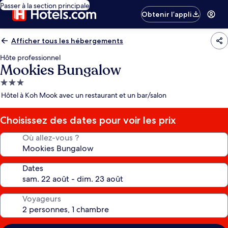
Passer à la section principale
Obtenir l’appli
Afficher tous les hébergements
Hôte professionnel
Mookies Bungalow
Hébergement
3.0 étoiles
Hôtel à Koh Mook avec un restaurant et un bar/salon
Choisissez des dates pour voir les prix
Où allez-vous ?
Dates
Voyageurs