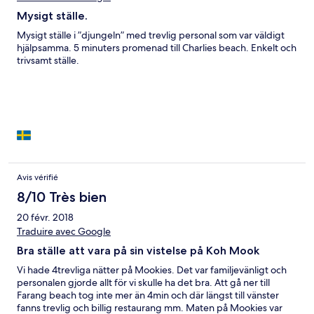
Mysigt ställe.
Mysigt ställe i ”djungeln” med trevlig personal som var väldigt
hjälpsamma. 5 minuters promenad till Charlies beach. Enkelt och
trivsamt ställe.
Avis vérifié
8/10 Très bien
20 févr. 2018
Traduire avec Google
Bra ställe att vara på sin vistelse på Koh Mook
Vi hade 4trevliga nätter på Mookies. Det var familjevänligt och
personalen gjorde allt för vi skulle ha det bra. Att gå ner till
Farang beach tog inte mer än 4min och där längst till vänster
fanns trevlig och billig restaurang mm. Maten på Mookies var