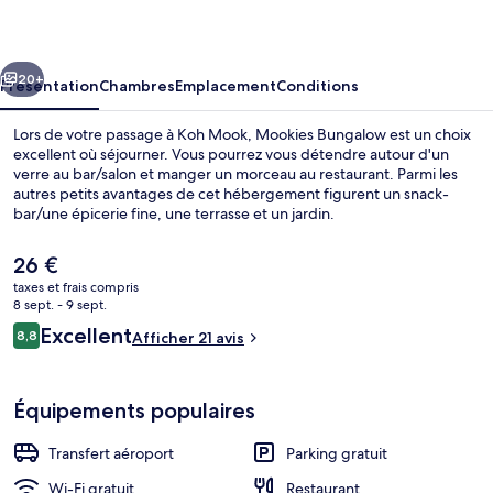
cédent
Suivant
20+
Présentation
Chambres
Emplacement
Conditions
Lors de votre passage à Koh Mook, Mookies Bungalow est un choix
excellent où séjourner. Vous pourrez vous détendre autour d'un
verre au bar/salon et manger un morceau au restaurant. Parmi les
autres petits avantages de cet hébergement figurent un snack-
bar/une épicerie fine, une terrasse et un jardin.
Le
26 €
prix
taxes et frais compris
actuel
8 sept. - 9 sept.
Queen Air Conditioning Room with Ga
est
Avis
Excellent
8,8
Afficher 21 avis
de
8,8 sur 10
voyageurs
26 €.
Équipements populaires
Transfert aéroport
Parking gratuit
Wi-Fi gratuit
Restaurant