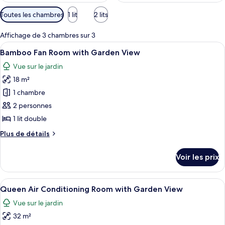
Filtres
Toutes les chambres
1 lit
2 lits
disponibles
pour
Affichage de 3 chambres sur 3
les
Afficher
Un lit bien fait, doté d’un baldaquin, 
7
Bamboo Fan Room with Garden View
chambres
toutes
Vue sur le jardin
les
18 m²
photos
pour
1 chambre
ce
2 personnes
type
1 lit double
de
Plus
Plus de détails
chambre :
de
Bamboo
détails
Voir les prix
sur
Fan
le
Room
type
Afficher
Une chambre d’hôtel avec un lit, une 
with
8
de
Queen Air Conditioning Room with Garden View
toutes
Garden
chambre
Vue sur le jardin
Bamboo
les
View
Fan
32 m²
photos
Room