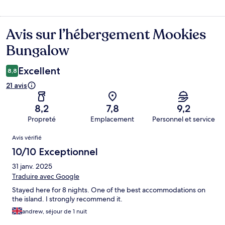
Avis sur l’hébergement Mookies
Avis
Bungalow
Excellent
8,8
21 avis
8,2
7,8
9,2
Propreté
Emplacement
Personnel et service
Avis
Avis vérifié
10/10 Exceptionnel
31 janv. 2025
Traduire avec Google
Stayed here for 8 nights. One of the best accommodations on
the island. I strongly recommend it.
andrew, séjour de 1 nuit