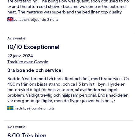
are outstanding. The bungalow was quaint, soon got used to no
tv and the often cold shower became welcome in the extreme
heat. The mattress was superb and the bed linen top quality.
The restaurant serves good quality fresh food. An enjoyable,
Jonathan, séjour de 3 nuits
peaceful stay in a clean safe environment
Avis vérifié
10/10 Exceptionnel
22 janv. 2024
Traduire avec Google
Bra boende och service!
Bodde 6 nätter med två barn. Rent och fint, med bra service. Ca
400 m från öns bästa strand, och ca 1,5 km in till byn. Hyrde en
motorcykel billigt för hela vistelsen, så avstånden var inget
problem. Väldigt trevlig och hjälpsam personal. Enda nackdelen
var morgontidiga fåglar, men de flyger ju över hela ön 🙂
Fredrik, séjour de 5 nuits
Avis vérifié
8/10 Très bien