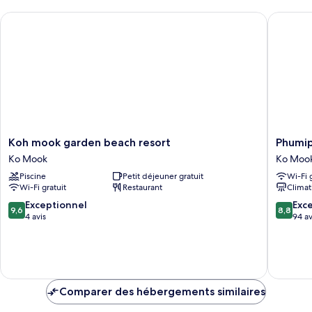
chambre
Room
Koh mook garden beach resort
Phumiph
Standard
Bungalow
Fan
Room
Koh
Phumiph
Koh mook garden beach resort
mook
Resort
Ko Mook
Ko Moo
garden
Koh
Piscine
Petit déjeuner gratuit
Wi-Fi 
beach
Mook
Wi-Fi gratuit
Restaurant
Climat
resort
Ko
Ko
Mook
9.6
8.8
Exceptionnel
Exce
9,6
8,8
Mook
sur
sur
4 avis
94 av
10,
10,
Exceptionnel,
Excellen
4 avis
94 avis
Comparer des hébergements similaires