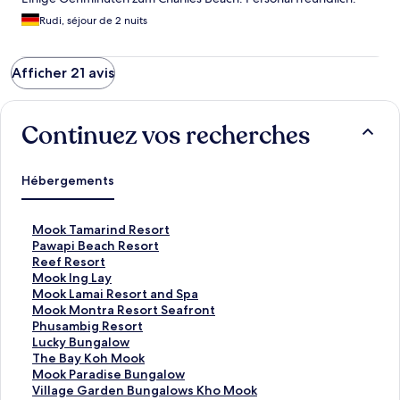
Rudi, séjour de 2 nuits
Afficher 21 avis
Continuez vos recherches
Hébergements
L
Mook Tamarind Resort
i
L
Pawapi Beach Resort
e
i
L
Reef Resort
n
e
i
L
Mook Ing Lay
o
n
e
i
L
Mook Lamai Resort and Spa
u
o
n
e
i
L
Mook Montra Resort Seafront
v
u
o
n
e
i
L
Phusambig Resort
r
v
u
o
n
e
i
L
Lucky Bungalow
a
r
v
u
o
n
e
i
L
The Bay Koh Mook
n
a
r
v
u
o
n
e
i
L
Mook Paradise Bungalow
t
n
a
r
v
u
o
n
e
i
L
Village Garden Bungalows Kho Mook