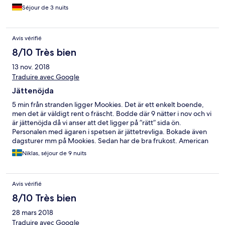
Séjour de 3 nuits
Avis vérifié
8/10 Très bien
13 nov. 2018
Traduire avec Google
Jättenöjda
5 min från stranden ligger Mookies. Det är ett enkelt boende,
men det är väldigt rent o fräscht. Bodde där 9 nätter i nov och vi
är jättenöjda då vi anser att det ligger på ”rätt” sida ön.
Personalen med ägaren i spetsen är jättetrevliga. Bokade även
dagsturer mm på Mookies. Sedan har de bra frukost. American
frukost tex 2 rostade bröd, sylt, omelett, juice o kaffe för 150
Niklas, séjour de 9 nuits
bath. Vi åt även middag där ibland o deras barbequekvällar med
färsk fisk o räkor mm är jättegoda. Den andra maten är också
jättegod o speciellt deras vårrullar.
Avis vérifié
8/10 Très bien
28 mars 2018
Traduire avec Google