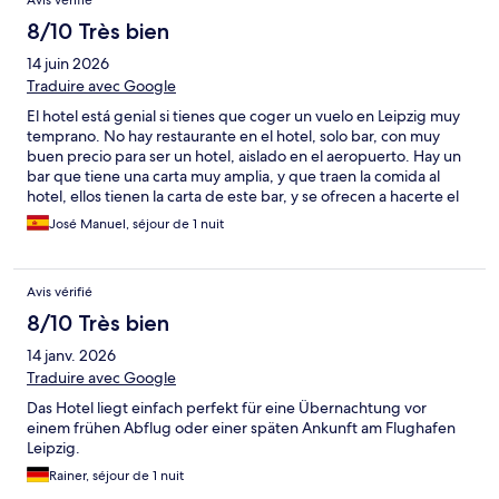
Avis vérifié
8/10 Très bien
14 juin 2026
Traduire avec Google
El hotel está genial si tienes que coger un vuelo en Leipzig muy
temprano. No hay restaurante en el hotel, solo bar, con muy
buen precio para ser un hotel, aislado en el aeropuerto. Hay un
bar que tiene una carta muy amplia, y que traen la comida al
hotel, ellos tienen la carta de este bar, y se ofrecen a hacerte el
pedido si tienes problemas con el idioma La habitación, es muy
José Manuel, séjour de 1 nuit
simple, las paredes tienen las marcas de mil maletas.
Avis vérifié
8/10 Très bien
14 janv. 2026
Traduire avec Google
Das Hotel liegt einfach perfekt für eine Übernachtung vor
einem frühen Abflug oder einer späten Ankunft am Flughafen
Leipzig.
Rainer, séjour de 1 nuit