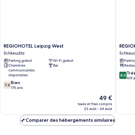
plusieurs
lits
REGIOHOTEL
REGIOH
REGIOHOTEL Leipzig West
REGIOH
Leipzig
Halle/
Schkeuditz
Schkeud
West
Leipzig
Parking gratuit
Wi-Fi gratuit
Parkin
Schkeuditz
Airport
Chambres
Bar
Restau
Schkeud
communicantes
8.0
Trè
disponibles
8,0
sur
109 a
7.2
Bien
10,
7,2
sur
175 avis
Très
10,
bien,
Le
49 €
Bien,
109 avis
nouveau
175 avis
taxes et frais compris
prix
23 août - 24 août
est
de
Comparer des hébergements similaires
49 €