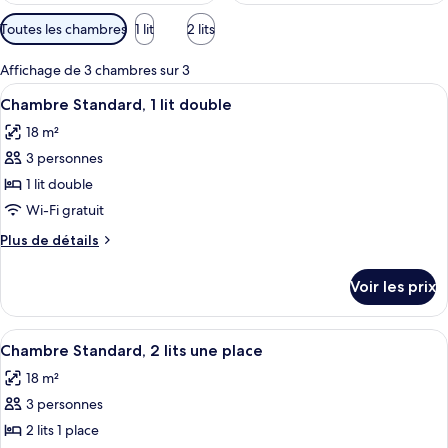
Filtres
Toutes les chambres
1 lit
2 lits
disponibles
pour
Affichage de 3 chambres sur 3
les
Afficher
Une chambre d’hôtel comprenant un lit
12
Chambre Standard, 1 lit double
chambres
toutes
18 m²
les
3 personnes
photos
pour
1 lit double
ce
Wi-Fi gratuit
type
Plus
Plus de détails
de
de
chambre :
détails
Voir les prix
sur
Chambre
le
Standard,
type
Afficher
Une chambre d’hôtel avec deux lits si
1
13
de
Chambre Standard, 2 lits une place
toutes
chambre
lit
18 m²
Chambre
les
double
Standard,
3 personnes
photos
1
pour
2 lits 1 place
lit