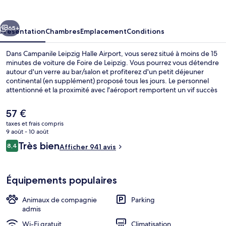
Halle
Airport
cédent
Suivant
65+
Présentation
Chambres
Emplacement
Conditions
Dans Campanile Leipzig Halle Airport, vous serez situé à moins de 15
minutes de voiture de Foire de Leipzig. Vous pourrez vous détendre
autour d'un verre au bar/salon et profiterez d'un petit déjeuner
continental (en supplément) proposé tous les jours. Le personnel
attentionné et la proximité avec l'aéroport remportent un vif succès
auprès des autres voyageurs.
Le
57 €
prix
taxes et frais compris
actuel
9 août - 10 août
Petit déjeuner continental servi tous 
est
Avis
Très bien
8,4
Afficher 941 avis
de
8,4 sur 10
voyageurs
57 €.
Équipements populaires
Animaux de compagnie
Parking
admis
Wi-Fi gratuit
Climatisation