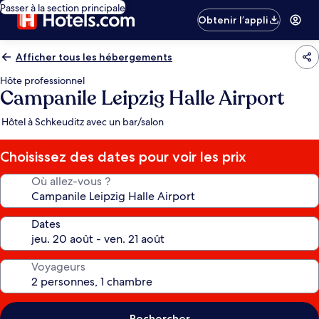
Passer à la section principale
Obtenir l’appli
Afficher tous les hébergements
Hôte professionnel
Campanile Leipzig Halle Airport
Hôtel à Schkeuditz avec un bar/salon
Choisissez des dates pour voir les prix
Où allez-vous ?
Dates
Voyageurs
Rechercher