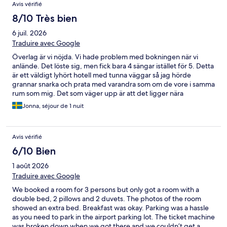
Avis vérifié
8/10 Très bien
6 juil. 2026
Traduire avec Google
Överlag är vi nöjda. Vi hade problem med bokningen när vi
anlände. Det löste sig, men fick bara 4 sängar istället för 5. Detta
är ett väldigt lyhört hotell med tunna väggar så jag hörde
grannar snarka och prata med varandra som om de vore i samma
rum som mig. Det som väger upp är att det ligger nära
motorvägen så det är lättillgängligt, samt frukosten som är
Jonna, séjour de 1 nuit
varierad och god. Sköna sängar och rent och snyggt rum. Jag
skulle välja detta hotell igen när jag är på genomresa.
Avis vérifié
6/10 Bien
1 août 2026
Traduire avec Google
We booked a room for 3 persons but only got a room with a
double bed, 2 pillows and 2 duvets. The photos of the room
showed an extra bed. Breakfast was okay. Parking was a hassle
as you need to park in the airport parking lot. The ticket machine
was broken down when we got there and we couldn’t get a