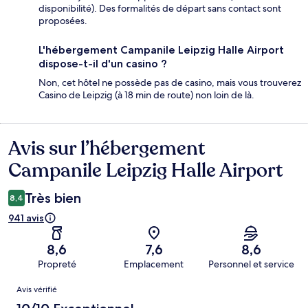
disponibilité). Des formalités de départ sans contact sont
proposées.
L'hébergement Campanile Leipzig Halle Airport
dispose-t-il d'un casino ?
Non, cet hôtel ne possède pas de casino, mais vous trouverez
Casino de Leipzig (à 18 min de route) non loin de là.
Avis sur l’hébergement
Avis
Campanile Leipzig Halle Airport
Très bien
8,4
941 avis
8,6
7,6
8,6
Propreté
Emplacement
Personnel et service
Avis
Avis vérifié