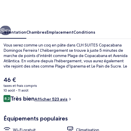
SUITES
Copacabana
Domingos
cédent
Suivant
Ferreira
41+
Présentation
Chambres
Emplacement
Conditions
Vous serez comme un coq en pâte dans CLH SUITES Copacabana
Domingos Ferreira ! L'hébergement se trouve à juste 5 minutes de
marche de points d'intérêt comme Plage de Copacabana et Avenida
Atlântica. En voiture depuis l'hébergement, vous aurez également
vite rejoint des sites comme Plage d'Ipanema et Le Pain de Sucre. Le
personnel attentionné et l'emplacement remportent un franc
succès auprès des autres voyageurs. Les transports publics se
Le
46 €
situent à une courte distance à pied : Station de métro Siqueira
prix
taxes et frais compris
Campos est à 6 min et Station de métro Cardeal Arcoverde, à 13 min.
actuel
10 août - 11 août
Plage
est
Avis
Très bien
8,2
Afficher 523 avis
de
8,2 sur 10
voyageurs
46 €.
Équipements populaires
Wi-Fi gratuit
Climatisation