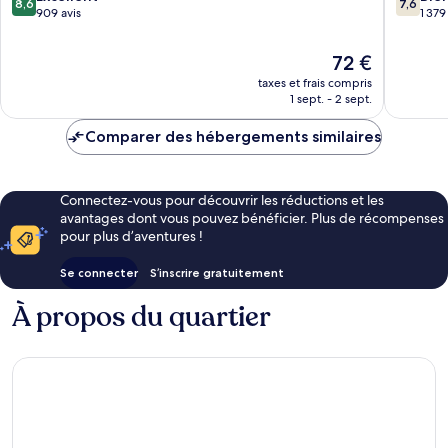
8,6
7,6
sur
sur
909 avis
1 379
10,
10,
Excellent,
Bien,
Le
72 €
909 avis
1 379 avi
nouveau
taxes et frais compris
prix
1 sept. - 2 sept.
est
de
Comparer des hébergements similaires
72 €
Connectez-vous pour découvrir les réductions et les
avantages dont vous pouvez bénéficier. Plus de récompenses
pour plus d’aventures !
Se connecter
S’inscrire gratuitement
À propos du quartier