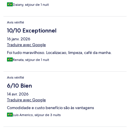
uma ótima opção em Copacabana.
Daiany, séjour de 1 nuit
Avis vérifié
10/10 Exceptionnel
16 janv. 2026
Traduire avec Google
Foi tudo maravilhoso. Localizacao, limpeza, café da manha.
Renata, séjour de 1 nuit
Avis vérifié
6/10 Bien
14 avr. 2026
Traduire avec Google
Comodidade e custo benefício são às vantagens
Luis Americo, séjour de 3 nuits