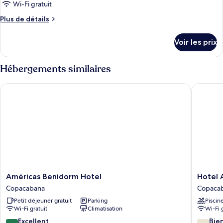
ce
Wi-Fi gratuit
type
Plus
Plus de détails
de
de
chambre :
détails
Voir les prix
sur
Chambre
le
Quadruple
type
Hébergements similaires
Supérieure
de
chambre
Américas Benidorm Hotel
Hotel At
Chambre
Quadruple
Supérieure
Américas
Hotel
Américas Benidorm Hotel
Hotel 
Benidorm
Atlântic
Copacabana
Copaca
Hotel
Rio
Petit déjeuner gratuit
Parking
Piscin
Copacabana
Copaca
Wi-Fi gratuit
Climatisation
Wi-Fi 
8.6
7.6
Excellent
Bie