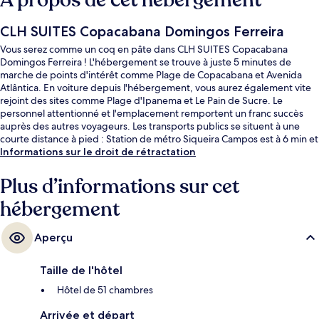
À propos de cet hébergement
CLH SUITES Copacabana Domingos Ferreira
Vous serez comme un coq en pâte dans CLH SUITES Copacabana
Domingos Ferreira ! L'hébergement se trouve à juste 5 minutes de
marche de points d'intérêt comme Plage de Copacabana et Avenida
Atlântica. En voiture depuis l'hébergement, vous aurez également vite
rejoint des sites comme Plage d'Ipanema et Le Pain de Sucre. Le
personnel attentionné et l'emplacement remportent un franc succès
auprès des autres voyageurs. Les transports publics se situent à une
courte distance à pied : Station de métro Siqueira Campos est à 6 min et
Station de métro Cardeal Arcoverde, à 13 min.
Informations sur le droit de rétractation
Plus d’informations sur cet
hébergement
Aperçu
Taille de l'hôtel
Hôtel de 51 chambres
Arrivée et départ