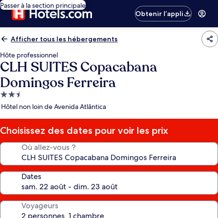
Passer à la section principale
Obtenir l’appli
Afficher tous les hébergements
Hôte professionnel
CLH SUITES Copacabana
Domingos Ferreira
Hébergement
2.5 étoiles
Hôtel non loin de Avenida Atlântica
Choisissez des dates pour voir les prix
Où allez-vous ?
Dates
Voyageurs