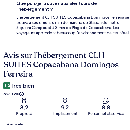
Que puis-je trouver aux alentours de
l'hébergement ?
L'hébergement CLH SUITES Copacabana Domingos Ferreira se
trouve à seulement 6 min de marche de Station de métro
Siqueira Campos et à 3 min de Plage de Copacabana. Les
voyageurs apprécient beaucoup l'environnement de cet hôtel.
Avis sur l’hébergement CLH
Avis
SUITES Copacabana Domingos
Ferreira
Très bien
8,2
523 avis
8,2
9,2
8,8
Propreté
Emplacement
Personnel et service
Avis
Avis vérifié