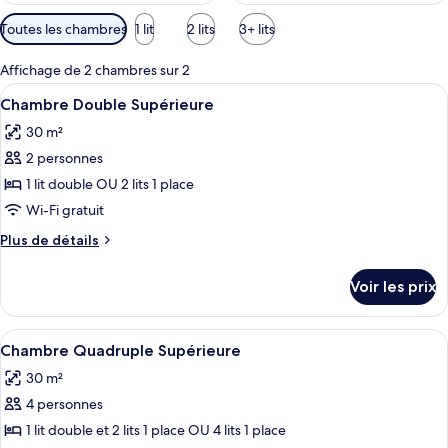
Filtres
Toutes les chambres
1 lit
2 lits
3+ lits
disponibles
pour
Affichage de 2 chambres sur 2
les
Afficher
Une chambre d’hôtel avec un lit, une 
5
Chambre Double Supérieure
chambres
toutes
30 m²
les
2 personnes
photos
pour
1 lit double OU 2 lits 1 place
ce
Wi-Fi gratuit
type
Plus
Plus de détails
de
de
chambre :
détails
Voir les prix
sur
Chambre
le
Double
type
Afficher
Une chambre d’hôtel avec deux lits, u
Supérieure
6
de
Chambre Quadruple Supérieure
toutes
chambre
30 m²
Chambre
les
Double
4 personnes
photos
Supérieure
pour
1 lit double et 2 lits 1 place OU 4 lits 1 place